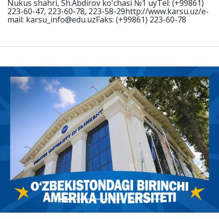
Nukus shahri, Sh.Abdirov ko'chasi №1 uyTel: (+99861)
223-60-47, 223-60-78, 223-58-29http://www.karsu.uz/e-
mail: karsu_info@edu.uzFaks: (+99861) 223-60-78