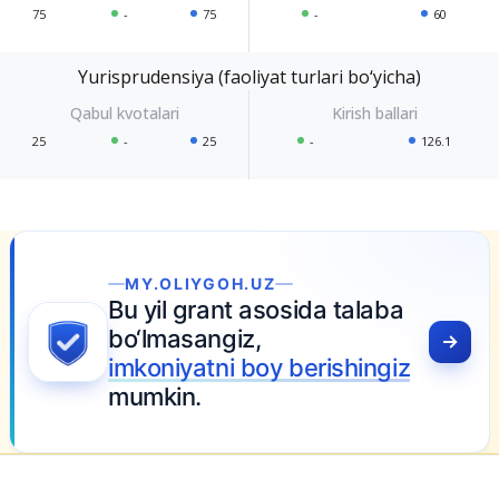
75
-
75
-
60
Yurisprudensiya (faoliyat turlari bo‘yicha)
25
-
25
-
126.1
MY.OLIYGOH.UZ
Bu yil grant asosida talaba
bo‘lmasangiz,
imkoniyatni boy berishingiz
mumkin.