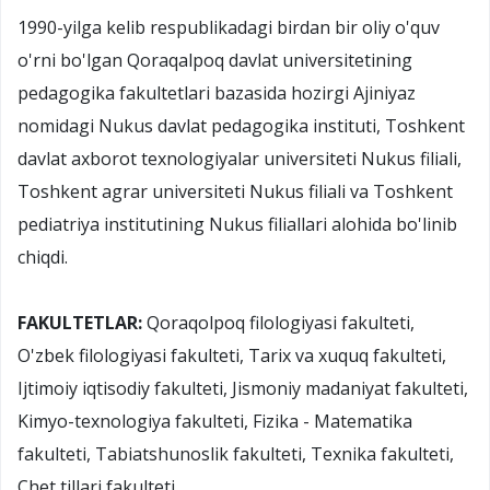
1990-yilga kelib respublikadagi birdan bir oliy o'quv
o'rni bo'lgan Qoraqalpoq davlat universitetining
pedagogika fakultetlari bazasida hozirgi Ajiniyaz
nomidagi Nukus davlat pedagogika instituti, Toshkent
davlat axborot texnologiyalar universiteti Nukus filiali,
Toshkent agrar universiteti Nukus filiali va Toshkent
pediatriya institutining Nukus filiallari alohida bo'linib
chiqdi.
FAKULTETLAR:
Qoraqolpoq filologiyasi fakulteti,
O'zbek filologiyasi fakulteti, Tarix va xuquq fakulteti,
Ijtimoiy iqtisodiy fakulteti, Jismoniy madaniyat fakulteti,
Kimyo-texnologiya fakulteti, Fizika - Matematika
fakulteti, Tabiatshunoslik fakulteti, Texnika fakulteti,
Chet tillari fakulteti