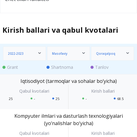
Kirish ballari va qabul kvotalari
2022-2023
Masofaviy
Qoraqalpoq
Grant
Shartnoma
Tanlov
Iqtisodiyot (tarmoqlar va sohalar bo‘yicha)
25
-
25
-
68.5
Kompyuter ilmlari va dasturlash texnologiyalari
(yo‘nalishlar bo‘yicha)