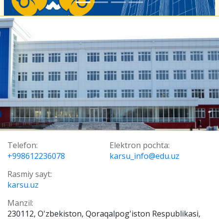
Telefon:
Elektron pochta:
+998612236078
karsu_info@edu.uz
Rasmiy sayt:
karsu.uz
Manzil:
230112, O'zbekiston, Qoraqalpog'iston Respublikasi,