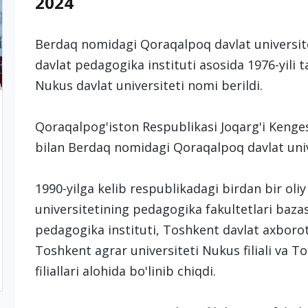
2024
Berdaq nomidagi Qoraqalpoq davlat universi
davlat pedagogika instituti asosida 1976-yili ta
Nukus davlat universiteti nomi berildi.
Qoraqalpog'iston Respublikasi Joqarg'i Kenges
bilan Berdaq nomidagi Qoraqalpoq davlat univ
1990-yilga kelib respublikadagi birdan bir oli
universitetining pedagogika fakultetlari baza
pedagogika instituti, Toshkent davlat axborot t
Toshkent agrar universiteti Nukus filiali va T
filiallari alohida bo'linib chiqdi.