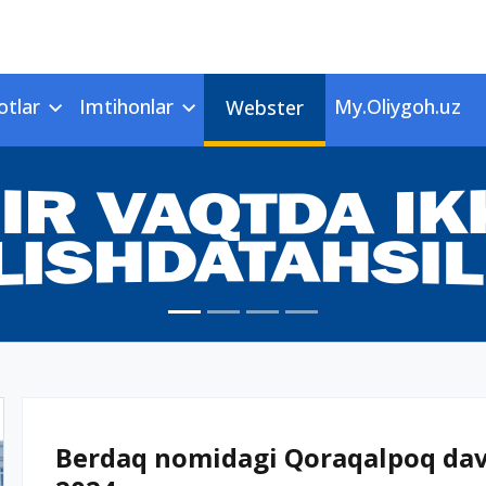
otlar
Imtihonlar
My.Oliygoh.uz
Webster
Berdaq nomidagi Qoraqalpoq davla