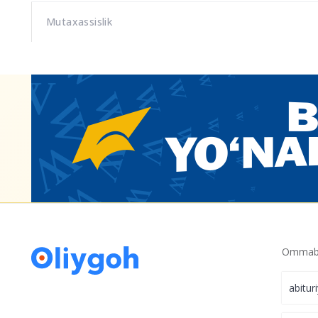
Mutaxassislik
Ommabo
abitur