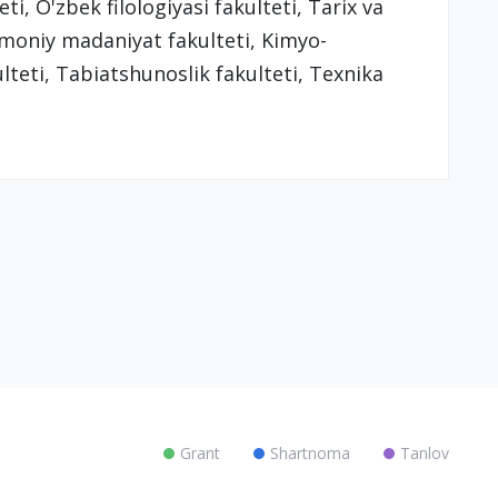
ti, O'zbek filologiyasi fakulteti, Tarix va
Jismoniy madaniyat fakulteti, Kimyo-
lteti, Tabiatshunoslik fakulteti, Texnika
Grant
Shartnoma
Tanlov