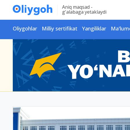
Aniq maqsad -
g'alabaga yetaklaydi
Oliygohlar
Milliy sertifikat
Yangiliklar
Ma'lum