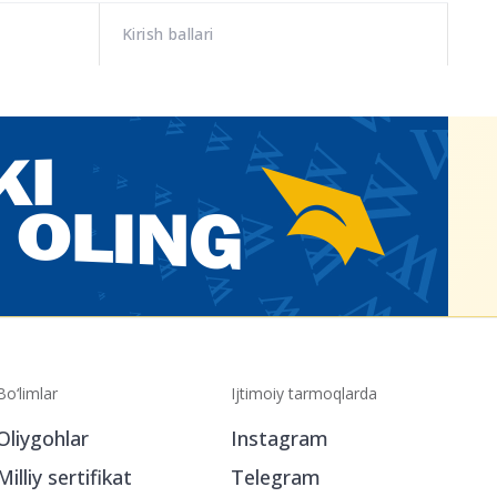
Kirish ballari
Bo‘limlar
Ijtimoiy tarmoqlarda
Oliygohlar
Instagram
Milliy sertifikat
Telegram