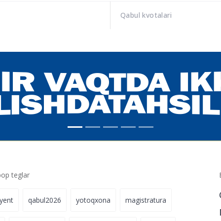
Qabul kvotalari
p teglar
iyent
qabul2026
yotoqxona
magistratura