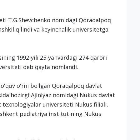
teti T.G.Shevchenko nomidagi Qoraqalpoq
shkil qilindi va keyinchalik universitetga
ining 1992-yili 25-yanvardagi 274-qarori
ersiteti deb qayta nomlandi.
y o'quv o'rni bo'lgan Qoraqalpoq davlat
sida hozirgi Ajiniyaz nomidagi Nukus davlat
exnologiyalar universiteti Nukus filiali,
oshkent pediatriya institutining Nukus