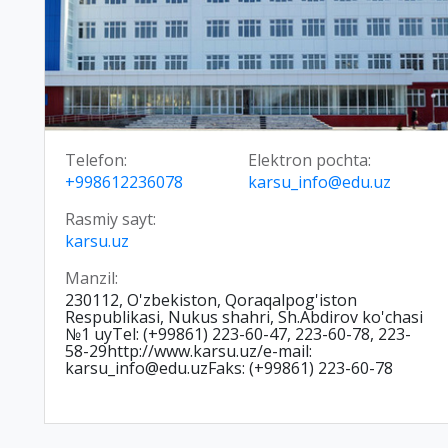
Telefon:
Elektron pochta:
+998612236078
karsu_info@edu.uz
Rasmiy sayt:
karsu.uz
Manzil:
230112, O'zbekiston, Qoraqalpog'iston
Respublikasi, Nukus shahri, Sh.Abdirov ko'chasi
№1 uyTel: (+99861) 223-60-47, 223-60-78, 223-
58-29http://www.karsu.uz/e-mail:
karsu_info@edu.uzFaks: (+99861) 223-60-78