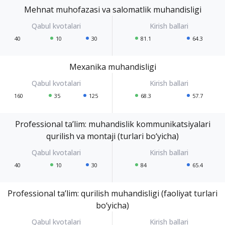
Mehnat muhofazasi va salomatlik muhandisligi
40
10
30
81.1
64.3
Mexanika muhandisligi
160
35
125
68.3
57.7
Professional ta’lim: muhandislik kommunikatsiyalari
qurilish va montaji (turlari bo‘yicha)
40
10
30
84
65.4
Professional ta’lim: qurilish muhandisligi (faoliyat turlari
bo‘yicha)