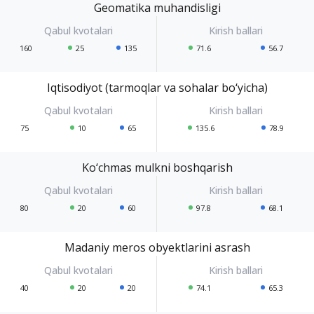
Geomatika muhandisligi
160
25
135
71.6
56.7
Iqtisodiyot (tarmoqlar va sohalar bo‘yicha)
75
10
65
135.6
78.9
Ko‘chmas mulkni boshqarish
80
20
60
97.8
68.1
Madaniy meros obyektlarini asrash
40
20
20
74.1
65.3