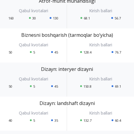
Atrof-muhit muhandisligi
160
30
130
68.1
56.7
Biznesni boshqarish (tarmoqlar bo‘yicha)
50
5
45
128.4
76.7
Dizayn: interyer dizayni
50
5
45
150.8
69.1
Dizayn: landshaft dizayni
40
5
35
132.7
60.4