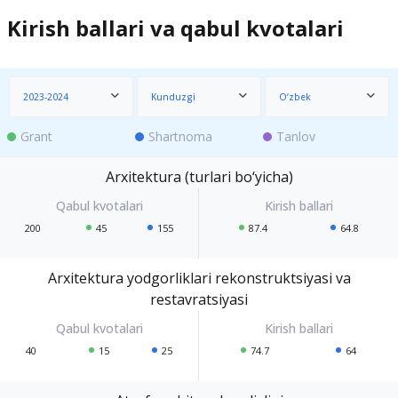
Kirish ballari va qabul kvotalari
2023-2024
Kunduzgi
O‘zbek
Grant
Shartnoma
Tanlov
Arxitektura (turlari bo‘yicha)
200
45
155
87.4
64.8
Arxitektura yodgorliklari rekonstruktsiyasi va
restavratsiyasi
40
15
25
74.7
64