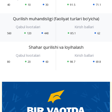
40
10
30
91.5
71.1
Qurilish muhandisligi (faoliyat turlari bo‘yicha)
560
120
440
85.1
62
Shahar qurilishi va loyihalash
80
20
60
98.7
69.8