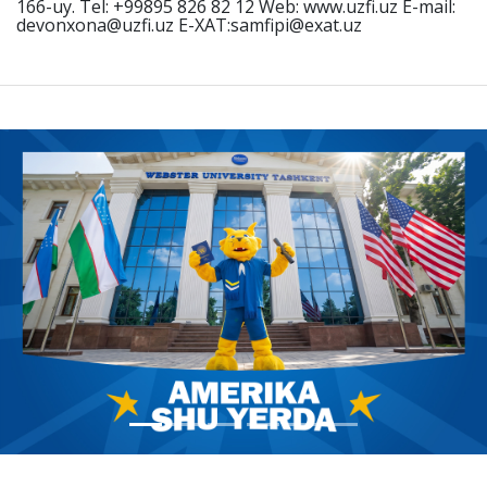
166-uy. Tel: +99895 826 82 12 Web: www.uzfi.uz E-mail:
devonxona@uzfi.uz E-XAT:samfipi@exat.uz