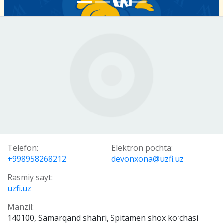
Telefon:
Elektron pochta:
+998958268212
devonxona@uzfi.uz
Rasmiy sayt:
uzfi.uz
Manzil:
140100, Samarqand shahri, Spitamen shox koʻchasi