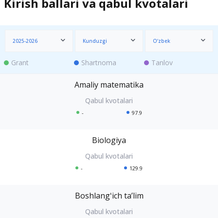
Kirish ballari va qabul kvotalari
2025-2026
Kunduzgi
O‘zbek
Grant
Shartnoma
Tanlov
Amaliy matematika
-
97.9
Biologiya
-
129.9
Boshlangʻich taʼlim