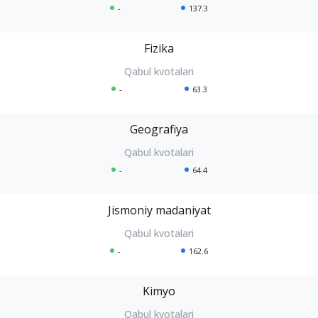
-
137.3
Fizika
-
63.3
Geografiya
-
64.4
Jismoniy madaniyat
-
162.6
Kimyo