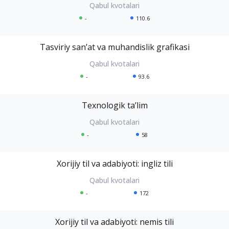
-
110.6
Tasviriy sanʼat va muhandislik grafikasi
-
93.6
Texnologik taʼlim
-
58
Xorijiy til va adabiyoti: ingliz tili
-
172
Xorijiy til va adabiyoti: nemis tili