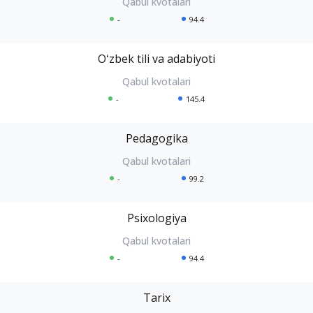
-
94.4
Oʻzbek tili va adabiyoti
-
145.4
Pedagogika
-
99.2
Psixologiya
-
94.4
Tarix