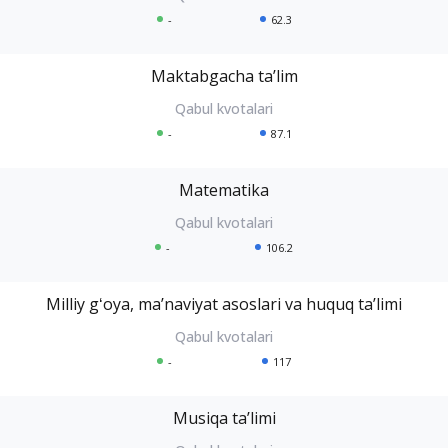
-
62.3
Maktabgacha taʼlim
-
87.1
Matematika
-
106.2
Milliy gʻoya, maʼnaviyat asoslari va huquq taʼlimi
-
117
Musiqa taʼlimi