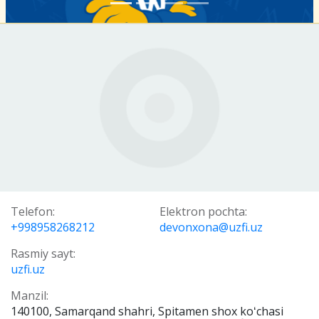
Telefon:
Elektron pochta:
+998958268212
devonxona@uzfi.uz
Rasmiy sayt:
uzfi.uz
Manzil:
140100, Samarqand shahri, Spitamen shox koʻchasi