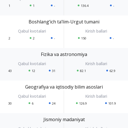
1
1
-
136.4
-
Boshlang‘ich ta’lim-Urgut tumani
2
2
-
150
-
Fizika va astronomiya
43
12
31
82.1
62.9
Geografiya va iqtisodiy bilim asoslari
30
6
24
126.9
101.9
Jismoniy madaniyat