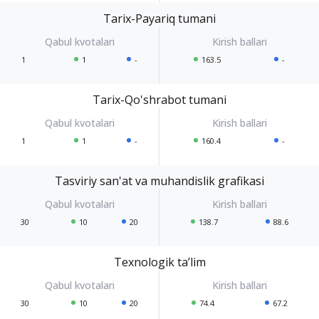
Tarix-Payariq tumani
1
1
-
163.5
-
Tarix-Qo'shrabot tumani
1
1
-
160.4
-
Tasviriy san'at va muhandislik grafikasi
30
10
20
138.7
88.6
Texnologik ta’lim
30
10
20
74.4
67.2