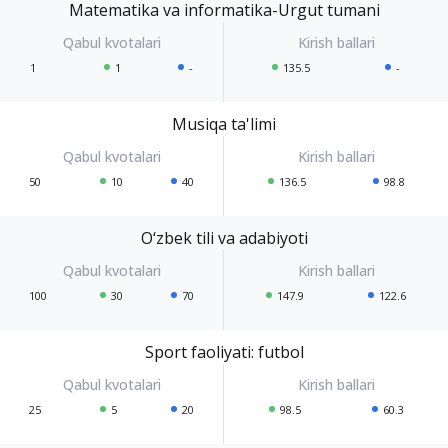
Matematika va informatika-Urgut tumani
1
1
-
135.5
-
Musiqa ta'limi
50
10
40
136.5
98.8
O‘zbek tili va adabiyoti
100
30
70
147.9
122.6
Sport faoliyati: futbol
25
5
20
98.5
60.3