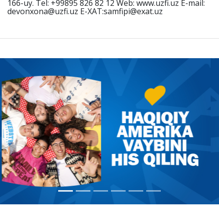
166-uy. Tel: +99895 826 82 12 Web: www.uzfi.uz E-mail:
devonxona@uzfi.uz E-XAT:samfipi@exat.uz