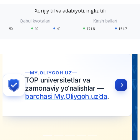
Xorijiy til va adabiyoti: ingliz tili
50
10
40
171.8
151.7