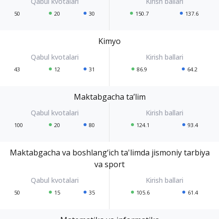
50
20
30
150.7
137.6
Kimyo
43
12
31
86.9
64.2
Maktabgacha ta’lim
100
20
80
124.1
93.4
Maktabgacha va boshlang‘ich ta'limda jismoniy tarbiya
va sport
50
15
35
105.6
61.4