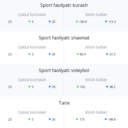
Sport faoliyati: kurash
25
5
20
150.8
113.3
Sport faoliyati: shaxmat
25
5
20
80.9
61.3
Sport faoliyati: voleybol
25
5
20
102
58.2
Tarix
23
3
20
173
148.8