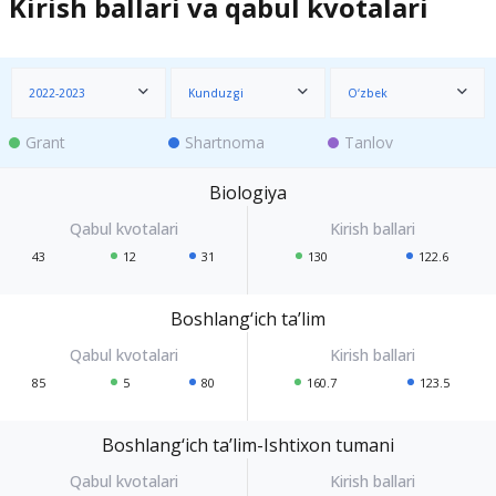
Kirish ballari va qabul kvotalari
2022-2023
Kunduzgi
O‘zbek
Grant
Shartnoma
Tanlov
Biologiya
43
12
31
130
122.6
Boshlang‘ich ta’lim
85
5
80
160.7
123.5
Boshlang‘ich ta’lim-Ishtixon tumani