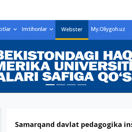
otlar
Imtihonlar
My.Oliygoh.uz
Webster
Samarqand davlat pedagogika inst