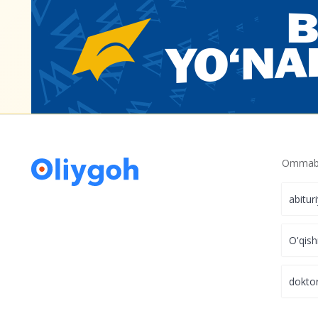
Ommabo
abitur
O'qish
dokto