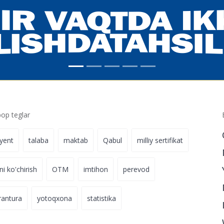
p teglar
iyent
talaba
maktab
Qabul
milliy sertifikat
ni ko'chirish
OTM
imtihon
perevod
rantura
yotoqxona
statistika