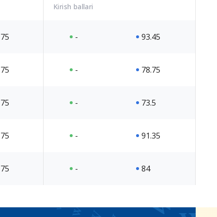
Kirish ballari
75
-
93.45
75
-
78.75
75
-
73.5
75
-
91.35
75
-
84