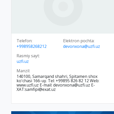
Telefon:
Elektron pochta:
+998958268212
devonxona@uzfi.uz
Rasmiy sayt:
uzfi.uz
Manzil:
140100, Samarqand shahri, Spitamen shox
koʻchasi 166-uy. Tel: +99895 826 82 12 Web:
www.uzfi.uz E-mail: devonxona@uzfi.uz E-
XAT:samfipi@exat.uz