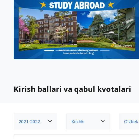
Kirish ballari va qabul kvotalari
2021-2022
Kechki
O‘zbek