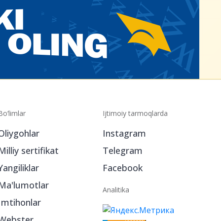
Bo‘limlar
Ijtimoiy tarmoqlarda
Oliygohlar
Instagram
Milliy sertifikat
Telegram
Yangiliklar
Facebook
Ma'lumotlar
Analitika
Imtihonlar
Webster