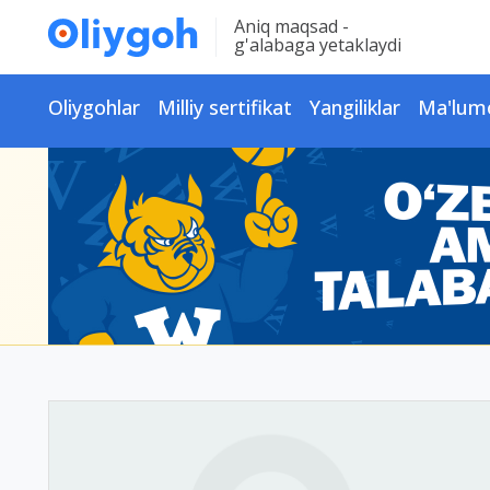
Aniq maqsad -
g'alabaga yetaklaydi
Oliygohlar
Milliy sertifikat
Yangiliklar
Ma'lum