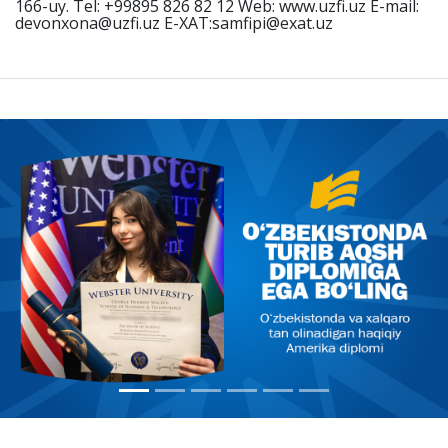
166-uy. Tel: +99895 826 82 12 Web: www.uzfi.uz E-mail:
devonxona@uzfi.uz E-XAT:samfipi@exat.uz