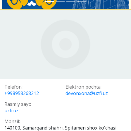
Telefon:
Elektron pochta:
+998958268212
devonxona@uzfi.uz
Rasmiy sayt:
uzfi.uz
Manzil:
140100, Samarqand shahri, Spitamen shox koʻchasi