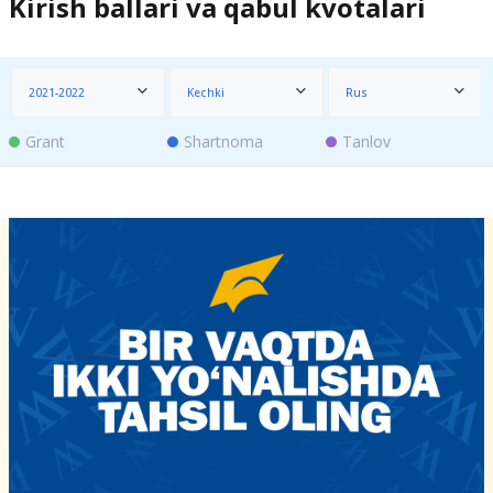
Kirish ballari va qabul kvotalari
2021-2022
Kechki
Rus
Grant
Shartnoma
Tanlov