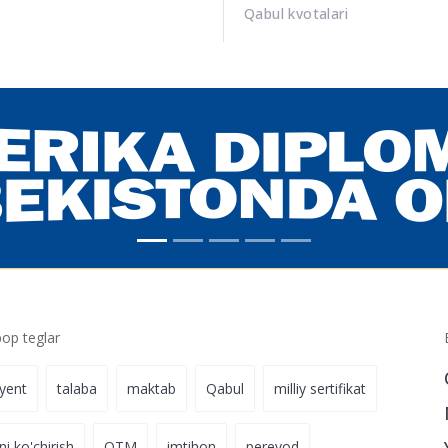
Qabul kvotalari
p teglar
iyent
talaba
maktab
Qabul
milliy sertifikat
ni ko'chirish
OTM
imtihon
perevod