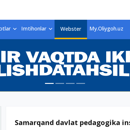
otlar
Imtihonlar
My.Oliygoh.uz
Webster
Samarqand davlat pedagogika inst