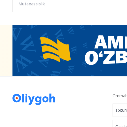
Mutaxassislik
Ommabo
abitur
O'qish