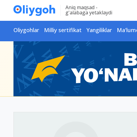
Aniq maqsad -
g'alabaga yetaklaydi
Oliygohlar
Milliy sertifikat
Yangiliklar
Ma'lum