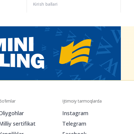
Kirish ballari
Bo‘limlar
Ijtimoiy tarmoqlarda
Oliygohlar
Instagram
Milliy sertifikat
Telegram
Yangiliklar
Facebook