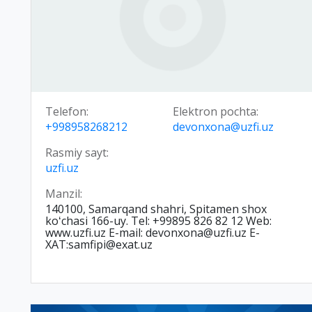
Telefon:
Elektron pochta:
+998958268212
devonxona@uzfi.uz
Rasmiy sayt:
uzfi.uz
Manzil:
140100, Samarqand shahri, Spitamen shox
koʻchasi 166-uy. Tel: +99895 826 82 12 Web:
www.uzfi.uz E-mail: devonxona@uzfi.uz E-
XAT:samfipi@exat.uz