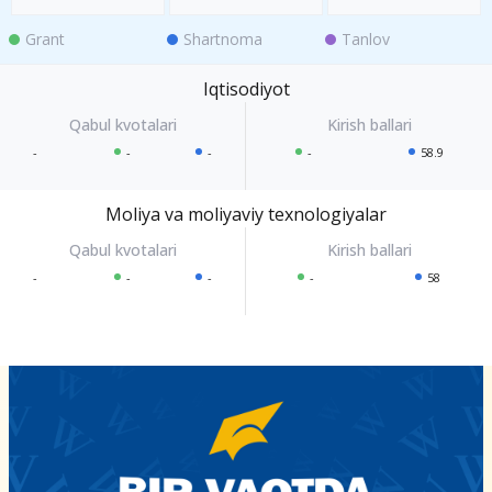
Grant
Shartnoma
Tanlov
Iqtisodiyot
-
-
-
-
58.9
Moliya va moliyaviy texnologiyalar
-
-
-
-
58