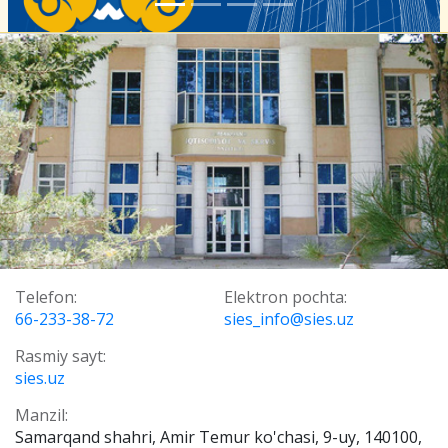
Telefon:
Elektron pochta:
66-233-38-72
sies_info@sies.uz
Rasmiy sayt:
sies.uz
Manzil:
Samarqand shahri, Amir Temur ko'chasi, 9-uy, 140100,