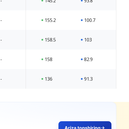
-
145.2
93.8
-
155.2
100.7
-
158.5
103
-
158
82.9
-
136
91.3
Ariza topshiring