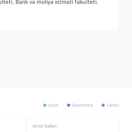
teti, Bank va moliya xizmati fakulteti,
Grant
Shartnoma
Tanlov
Kirish ballari