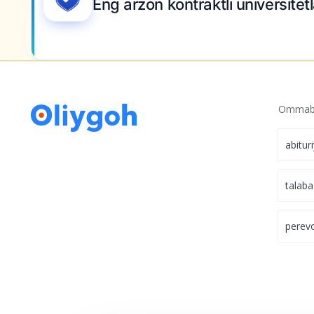
Eng arzon kontraktli universite
Ommabo
abitur
talaba
perev