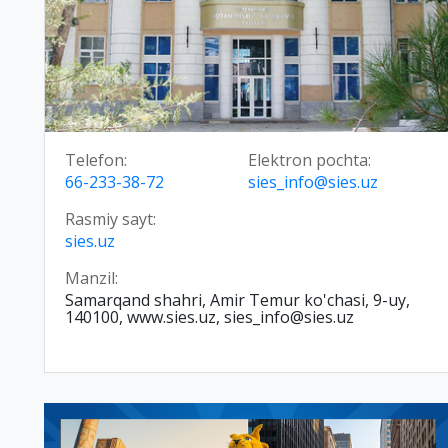
Telefon:
Elektron pochta:
66-233-38-72
sies_info@sies.uz
Rasmiy sayt:
sies.uz
Manzil:
Samarqand shahri, Amir Temur ko'chasi, 9-uy,
140100, www.sies.uz, sies_info@sies.uz