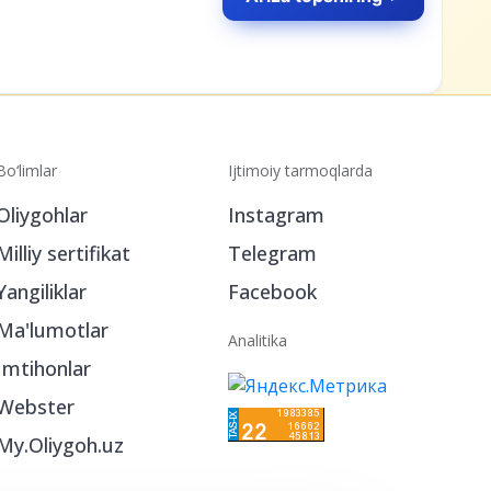
Bo‘limlar
Ijtimoiy tarmoqlarda
Oliygohlar
Instagram
Milliy sertifikat
Telegram
Yangiliklar
Facebook
Ma'lumotlar
Analitika
Imtihonlar
Webster
My.Oliygoh.uz