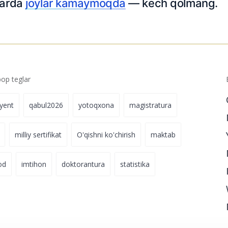
tlarda
joylar kamaymoqda
— kech qolmang.
p teglar
iyent
qabul2026
yotoqxona
magistratura
milliy sertifikat
O'qishni ko'chirish
maktab
od
imtihon
doktorantura
statistika