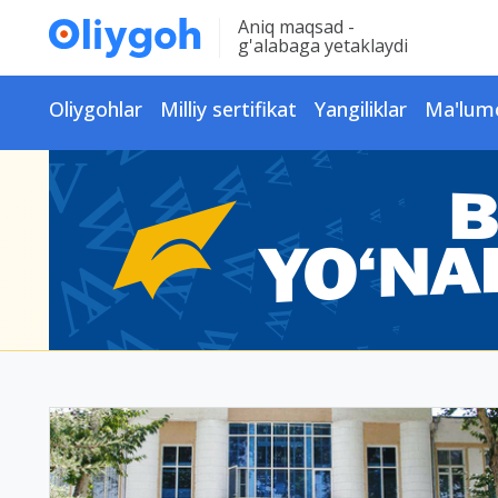
Aniq maqsad -
g'alabaga yetaklaydi
Oliygohlar
Milliy sertifikat
Yangiliklar
Ma'lum