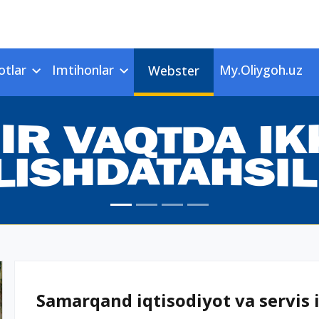
otlar
Imtihonlar
My.Oliygoh.uz
Webster
Samarqand iqtisodiyot va servis i