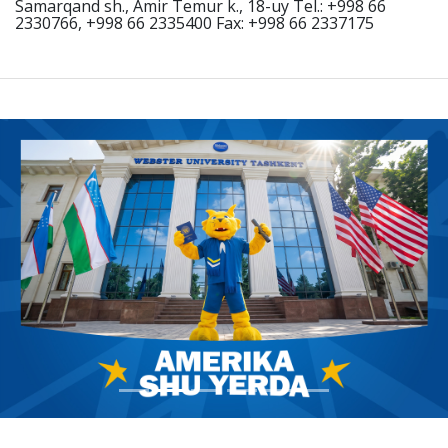
Samarqand sh., Amir Temur k., 18-uy Tel.: +998 66
2330766, +998 66 2335400 Fax: +998 66 2337175