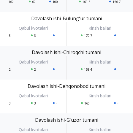
162
62
100
169.5
156.7
Davolash ishi-Bulung'ur tumani
3
3
-
170.7
-
Davolash ishi-Chiroqchi tumani
2
2
-
158.4
-
Davolash ishi-Dehqonobod tumani
3
3
-
160
-
Davolash ishi-G'uzor tumani