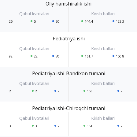
Oliy hamshiralik ishi
25
5
20
144.4
132.3
Pediatriya ishi
92
22
70
161.7
150.8
Pediatriya ishi-Bandixon tumani
2
2
-
153
-
Pediatriya ishi-Chiroqchi tumani
3
3
-
151
-