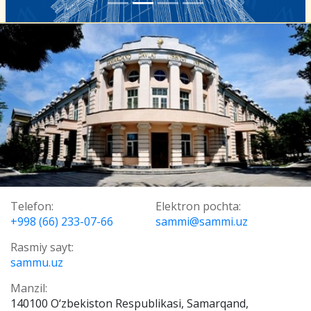
Telefon:
Elektron pochta:
+998 (66) 233-07-66
sammi@sammi.uz
Rasmiy sayt:
sammu.uz
Manzil:
140100 O‘zbekiston Respublikasi, Samarqand,