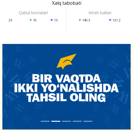
Xalq tabobati
25
10
15
140.3
131.2