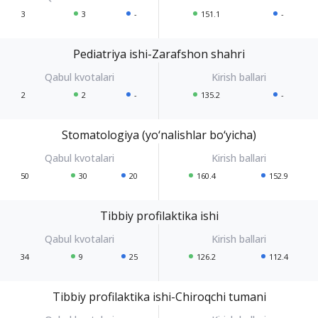
3
3
-
151.1
-
Pediatriya ishi-Zarafshon shahri
2
2
-
135.2
-
Stomatologiya (yo‘nalishlar bo‘yicha)
50
30
20
160.4
152.9
Tibbiy profilaktika ishi
34
9
25
126.2
112.4
Tibbiy profilaktika ishi-Chiroqchi tumani