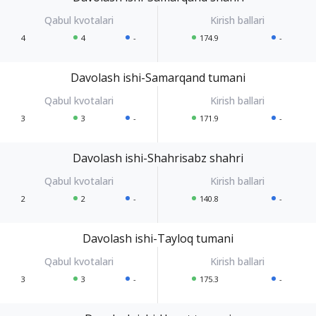
4
4
-
174.9
-
Davolash ishi-Samarqand tumani
3
3
-
171.9
-
Davolash ishi-Shahrisabz shahri
2
2
-
140.8
-
Davolash ishi-Tayloq tumani
3
3
-
175.3
-