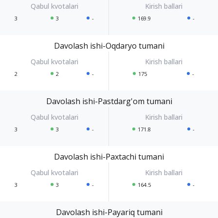
3
3
-
169.9
-
Davolash ishi-Oqdaryo tumani
2
2
-
175
-
Davolash ishi-Pastdarg'om tumani
3
3
-
171.8
-
Davolash ishi-Paxtachi tumani
3
3
-
164.5
-
Davolash ishi-Payariq tumani