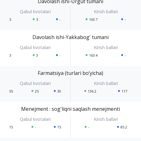
Davolash ishi-Urgut tumani
3
3
-
163.7
-
Davolash ishi-Yakkabog' tumani
3
3
-
163.4
-
Farmatsiya (turlari bo‘yicha)
55
25
30
136.2
117
Menejment : sog'liqni saqlash menejmenti
15
-
15
-
85.2