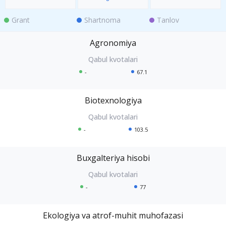
Grant
Shartnoma
Tanlov
Agronomiya
-
67.1
Biotexnologiya
-
103.5
Buxgalteriya hisobi
-
77
Ekologiya va atrof-muhit muhofazasi