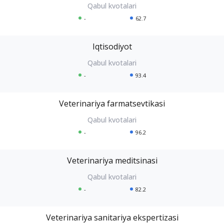
-
62.7
Iqtisodiyot
-
93.4
Veterinariya farmatsevtikasi
-
96.2
Veterinariya meditsinasi
-
82.2
Veterinariya sanitariya ekspertizasi