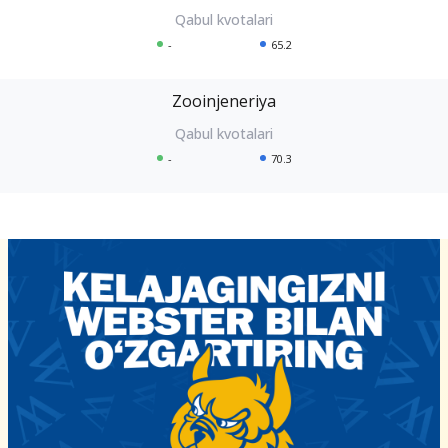
-
65.2
Zooinjeneriya
-
70.3