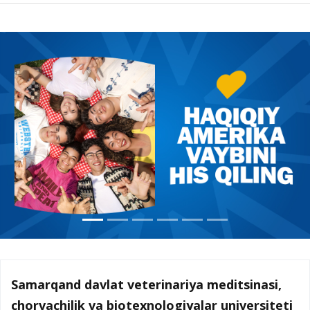
Samarqand davlat veterinariya meditsinasi,
chorvachilik va biotexnologiyalar universiteti