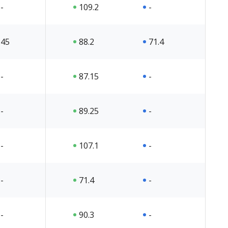
-
109.2
-
45
88.2
71.4
-
87.15
-
-
89.25
-
-
107.1
-
-
71.4
-
-
90.3
-