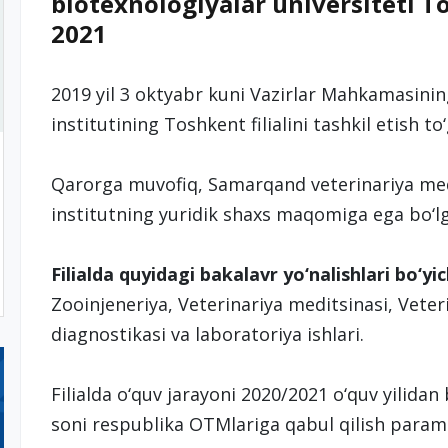
biotexnologiyalar universiteti Tos
2021
2019 yil 3 oktyabr kuni Vazirlar Mahkamasini
institutining Toshkent filialini tashkil etish to‘
Qarorga muvofiq, Samarqand veterinariya medit
institutning yuridik shaxs maqomiga ega bo‘lg
Filialda quyidagi bakalavr yo‘nalishlari bo‘yi
Zooinjeneriya, Veterinariya meditsinasi, Veteri
diagnostikasi va laboratoriya ishlari.
Filialda o‘quv jarayoni 2020/2021 o‘quv yilida
soni respublika OTMlariga qabul qilish parame