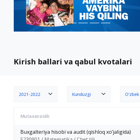
Kirish ballari va qabul kvotalari
2021-2022
Kunduzgi
O‘zbek
Mutaxassislik
Buxgalteriya hisobi va audit (qishloq xo‘jaligida)
5230901 / Matematika / Chet tili