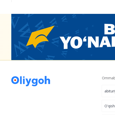
Ommabo
abitur
O'qish