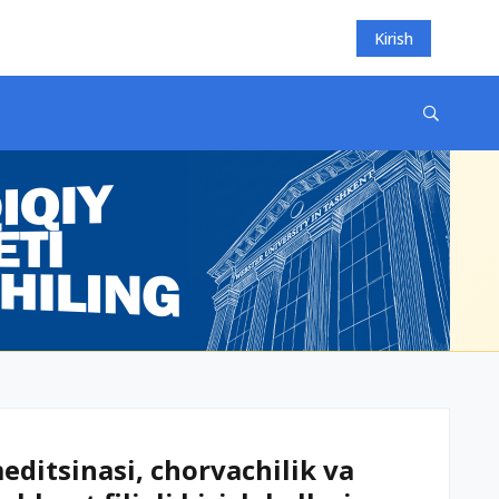
Kirish
ditsinasi, chorvachilik va