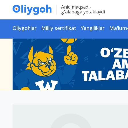
Aniq maqsad -
g'alabaga yetaklaydi
Oliygohlar
Milliy sertifikat
Yangiliklar
Ma'lum