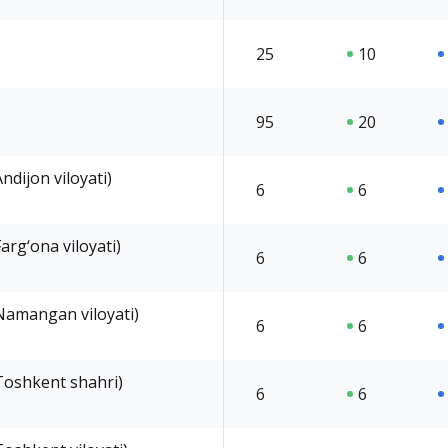
25
10
95
20
Andijon viloyati)
6
6
Farg‘ona viloyati)
6
6
 (Namangan viloyati)
6
6
 (Toshkent shahri)
6
6