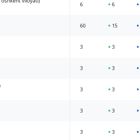
(Toshkent viloyati)
6
6
60
15
3
3
3
3
)
3
3
3
3
3
3