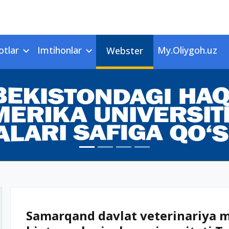
otlar
Imtihonlar
My.Oliygoh.uz
Webster
Samarqand davlat veterinariya me