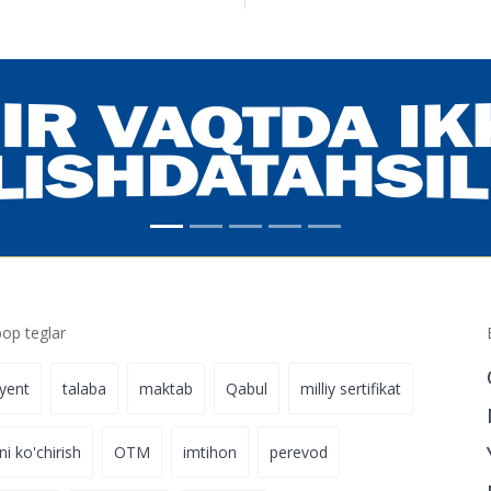
p teglar
iyent
talaba
maktab
Qabul
milliy sertifikat
ni ko'chirish
OTM
imtihon
perevod