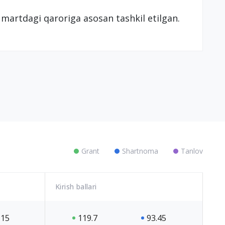
28 martdagi qaroriga asosan tashkil etilgan.
Grant
Shartnoma
Tanlov
Kirish ballari
15
119.7
93.45