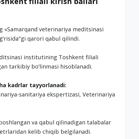
hkent filiali kirish ballari
ng «Samarqand veterinariya meditsinasi
g‘risida"gi qarori qabul qilindi.
sinasi institutining Toshkent filiali
an tarkibiy bo‘linmasi hisoblanadi.
cha kadrlar tayyorlanadi:
nariya-sanitariya ekspertizasi, Veterinariya
n boshlangan va qabul qilinadigan talabalar
trlaridan kelib chiqib belgilanadi.