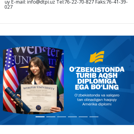
uy E-mail: info@dtpi.uz Tel:76-22-70-827 Faks:76-41-39-
027