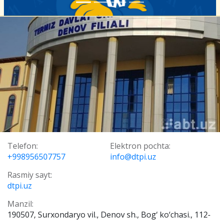
Telefon:
Elektron pochta:
+998956507757
info@dtpi.uz
Rasmiy sayt:
dtpi.uz
Manzil:
190507, Surxondaryo vil., Denov sh., Bog‘ ko‘chasi., 112-