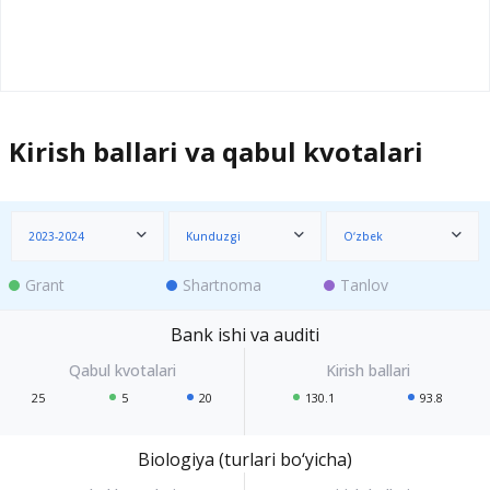
Kirish ballari va qabul kvotalari
2023-2024
Kunduzgi
O‘zbek
Grant
Shartnoma
Tanlov
Bank ishi va auditi
25
5
20
130.1
93.8
Biologiya (turlari bo‘yicha)