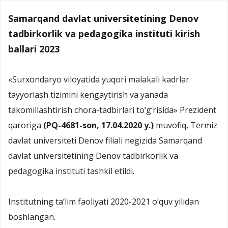
Samarqand davlat universitetining Denov
tadbirkorlik va pedagogika instituti kirish
ballari 2023
«Surxondaryo viloyatida yuqori malakali kadrlar
tayyorlash tizimini kengaytirish va yanada
takomillashtirish chora-tadbirlari to‘g‘risida» Prezident
qaroriga
(PQ-4681-son, 17.04.2020 y.)
muvofiq, Termiz
davlat universiteti Denov filiali negizida Samarqand
davlat universitetining Denov tadbirkorlik va
pedagogika instituti tashkil etildi.
Institutning ta’lim faoliyati 2020-2021 o‘quv yilidan
boshlangan.