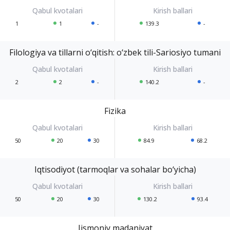
1
1
-
139.3
-
Filologiya va tillarni o‘qitish: o‘zbek tili-Sariosiyo tumani
2
2
-
140.2
-
Fizika
50
20
30
84.9
68.2
Iqtisodiyot (tarmoqlar va sohalar bo‘yicha)
50
20
30
130.2
93.4
Jismoniy madaniyat