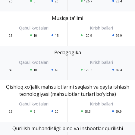
25
5
20
126.7
83.4
Musiqa ta'limi
25
10
15
120.9
99.9
Pedagogika
50
10
40
120.5
69.4
Qishloq xo‘jalik mahsulotlarini saqlash va qayta ishlash
texnologiyasi (mahsulotlar turlari bo‘yicha)
25
5
20
68.3
59.9
Qurilish muhandisligi: bino va inshootlar qurilishi