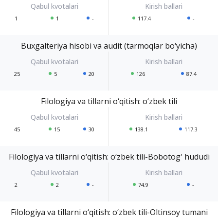
1
1
-
117.4
-
Buxgalteriya hisobi va audit (tarmoqlar bo‘yicha)
25
5
20
126
87.4
Filologiya va tillarni o‘qitish: o‘zbek tili
45
15
30
138.1
117.3
Filologiya va tillarni o‘qitish: o‘zbek tili-Bobotog' hududi
2
2
-
74.9
-
Filologiya va tillarni o‘qitish: o‘zbek tili-Oltinsoy tumani