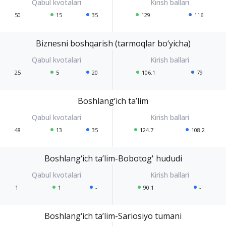
50
15
35
129
116
Biznesni boshqarish (tarmoqlar bo‘yicha)
25
5
20
106.1
79
Boshlang‘ich ta’lim
48
13
35
124.7
108.2
Boshlang‘ich ta’lim-Bobotog' hududi
1
1
-
90.1
-
Boshlang‘ich ta’lim-Sariosiyo tumani