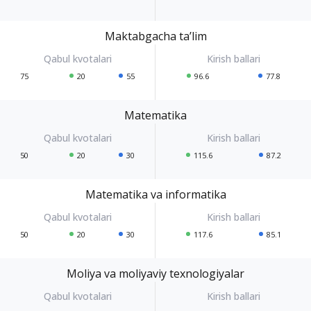
Maktabgacha ta’lim
75
20
55
96.6
77.8
Matematika
50
20
30
115.6
87.2
Matematika va informatika
50
20
30
117.6
85.1
Moliya va moliyaviy texnologiyalar