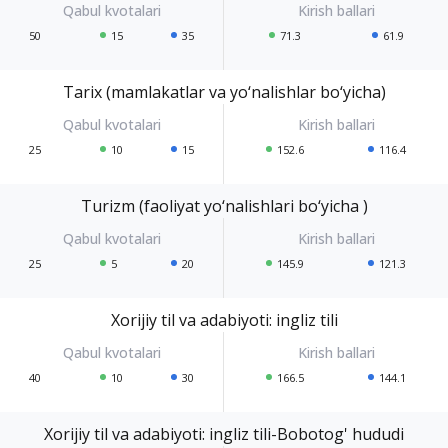
50
15
35
71.3
61.9
Tarix (mamlakatlar va yo‘nalishlar bo‘yicha)
25
10
15
152.6
116.4
Turizm (faoliyat yo‘nalishlari bo‘yicha )
25
5
20
145.9
121.3
Xorijiy til va adabiyoti: ingliz tili
40
10
30
166.5
144.1
Xorijiy til va adabiyoti: ingliz tili-Bobotog' hududi