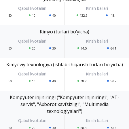
50
10
40
132.9
118.1
Kimyo (turlari bo‘yicha)
50
20
30
74.5
64.1
Kimyoviy texnologiya (ishlab chiqarish turlari bo‘yicha)
50
10
40
68.2
58.7
Kompyuter injiniringi ("Kompyuter injiniringi", "AT-
servis", "Axborot xavfsizligi", "Multimedia
texnologiyalari")
50
20
30
88.3
70.6