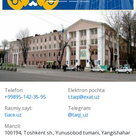
Telefon:
Elektron pochta:
+99895-142-35-95
t.taqi@exat.uz
Rasmiy sayt:
Telegram:
tiace.uz
@taqi_uz
Manzil:
100194, Toshkent sh., Yunusobod tumani, Yangishahar