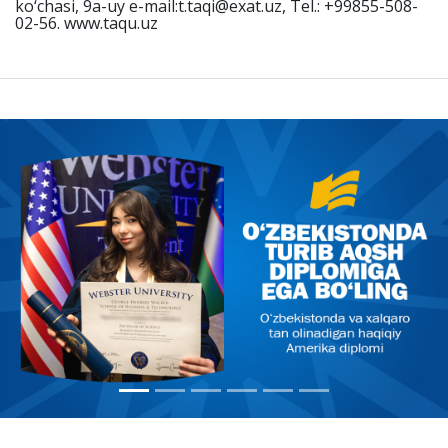
ko‘chasi, 9a-uy e-mail:t.taqi@exat.uz, Tel.: +99855-508-
02-56. www.taqu.uz