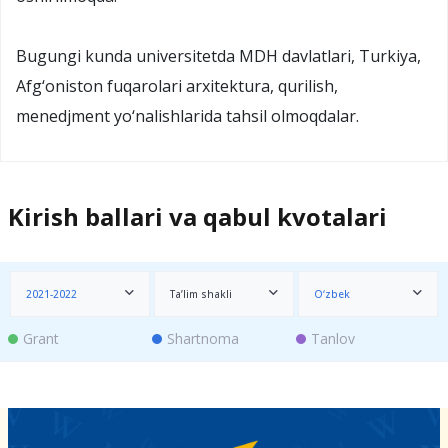
Bugungi kunda universitetda MDH davlatlari, Turkiya,
Afg‘oniston fuqarolari arxitektura, qurilish,
menedjment yo‘nalishlarida tahsil olmoqdalar.
Kirish ballari va qabul kvotalari
2021-2022
Ta’lim shakli
O‘zbek
Grant
Shartnoma
Tanlov