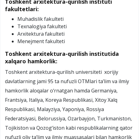
Toshkent arxitektura-qurilish instituti
fakultetlari:
Muhadislik fakulteti
Texnalogiya fakulteti
Arxitektura fakulteti
Menejment fakulteti
Toshkent arxitektura-qurilish institutida
xalqaro hamkorlik:
Toshkent arxitektura-qurilish universiteti xorijiy
davlatlarning jami 95 ta nufuzli OTMlari ta’lim va ilmiy
hamkorlik aloqalar o‘rnatgan hamda Germaniya,
Frantsiya, Italiya, Koreya Respublikasi, Xitoy Xalq
Respublikasi, Malayziya, Yaponiya, Rossiya
Federatsiyasi, Belorussiya, Ozarbayjon, Turkmaniston,
Tojikiston va Qozog‘iston kabi respublikalarning qator
nufuzli oliy ta’lim va ilmiy muassasalari bilan hamkorlik