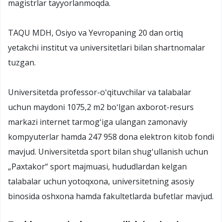
magistrlar tayyorlanmoqda.
TAQU MDH, Osiyo va Yevropaning 20 dan ortiq
yetakchi institut va universitetlari bilan shartnomalar
tuzgan.
Universitetda professor-oʻqituvchilar va talabalar
uchun maydoni 1075,2 m2 boʻlgan axborot-resurs
markazi internet tarmogʻiga ulangan zamonaviy
kompyuterlar hamda 247 958 dona elektron kitob fondi
mavjud. Universitetda sport bilan shugʻullanish uchun
„Paxtakor“ sport majmuasi, hududlardan kelgan
talabalar uchun yotoqxona, universitetning asosiy
binosida oshxona hamda fakultetlarda bufetlar mavjud.