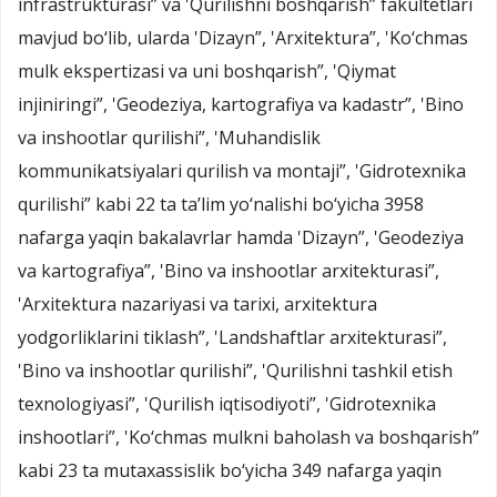
infrastrukturasi” va 'Qurilishni boshqarish” fakultetlari
mavjud bo‘lib, ularda 'Dizayn”, 'Arxitektura”, 'Ko‘chmas
mulk ekspertizasi va uni boshqarish”, 'Qiymat
injiniringi”, 'Geodeziya, kartografiya va kadastr”, 'Bino
va inshootlar qurilishi”, 'Muhandislik
kommunikatsiyalari qurilish va montaji”, 'Gidrotexnika
qurilishi” kabi 22 ta ta’lim yo‘nalishi bo‘yicha 3958
nafarga yaqin bakalavrlar hamda 'Dizayn”, 'Geodeziya
va kartografiya”, 'Bino va inshootlar arxitekturasi”,
'Arxitektura nazariyasi va tarixi, arxitektura
yodgorliklarini tiklash”, 'Landshaftlar arxitekturasi”,
'Bino va inshootlar qurilishi”, 'Qurilishni tashkil etish
texnologiyasi”, 'Qurilish iqtisodiyoti”, 'Gidrotexnika
inshootlari”, 'Ko‘chmas mulkni baholash va boshqarish”
kabi 23 ta mutaxassislik bo‘yicha 349 nafarga yaqin