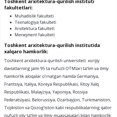
Toshkent arxitektura-qurilish instituti
fakultetlari:
Muhadislik fakulteti
Texnalogiya fakulteti
Arxitektura fakulteti
Menejment fakulteti
Toshkent arxitektura-qurilish institutida
xalqaro hamkorlik:
Toshkent arxitektura-qurilish universiteti xorijiy
davlatlarning jami 95 ta nufuzli OTMlari ta’lim va ilmiy
hamkorlik aloqalar o‘rnatgan hamda Germaniya,
Frantsiya, Italiya, Koreya Respublikasi, Xitoy Xalq
Respublikasi, Malayziya, Yaponiya, Rossiya
Federatsiyasi, Belorussiya, Ozarbayjon, Turkmaniston,
Tojikiston va Qozog‘iston kabi respublikalarning qator
nufuzli oliy ta’lim va ilmiy muassasalari bilan hamkorlik