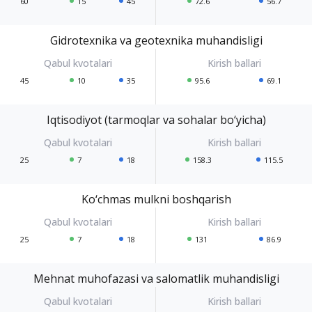
60
15
45
72.6
56.7
Gidrotexnika va geotexnika muhandisligi
45
10
35
95.6
69.1
Iqtisodiyot (tarmoqlar va sohalar bo‘yicha)
25
7
18
158.3
115.5
Ko‘chmas mulkni boshqarish
25
7
18
131
86.9
Mehnat muhofazasi va salomatlik muhandisligi