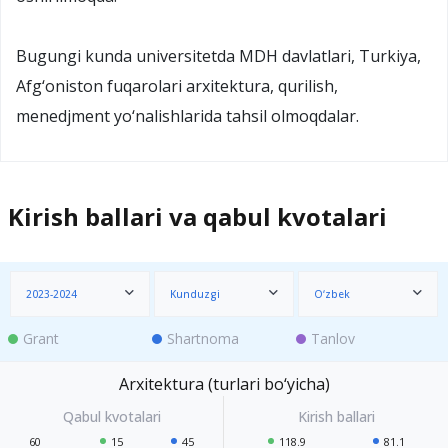
Bugungi kunda universitetda MDH davlatlari, Turkiya,
Afg‘oniston fuqarolari arxitektura, qurilish,
menedjment yo‘nalishlarida tahsil olmoqdalar.
Kirish ballari va qabul kvotalari
2023-2024
Kunduzgi
O‘zbek
Grant
Shartnoma
Tanlov
Arxitektura (turlari bo‘yicha)
60
15
45
118.9
81.1