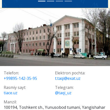
Telefon:
Elektron pochta:
+99895-142-35-95
t.taqi@exat.uz
Rasmiy sayt:
Telegram:
tiace.uz
@taqi_uz
Manzil:
100194, Toshkent sh., Yunusobod tumani, Yangishahar