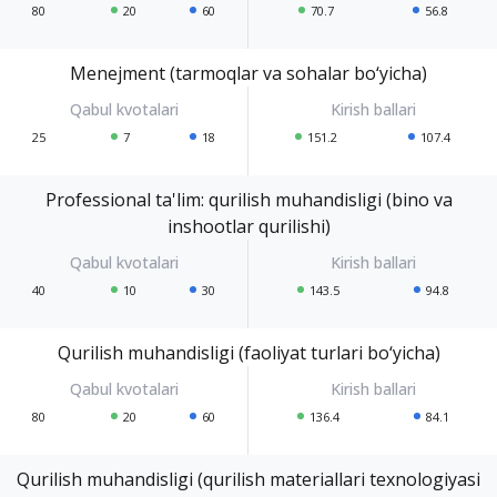
80
20
60
70.7
56.8
Menejment (tarmoqlar va sohalar bo‘yicha)
25
7
18
151.2
107.4
Professional ta'lim: qurilish muhandisligi (bino va
inshootlar qurilishi)
40
10
30
143.5
94.8
Qurilish muhandisligi (faoliyat turlari bo‘yicha)
80
20
60
136.4
84.1
Qurilish muhandisligi (qurilish materiallari texnologiyasi