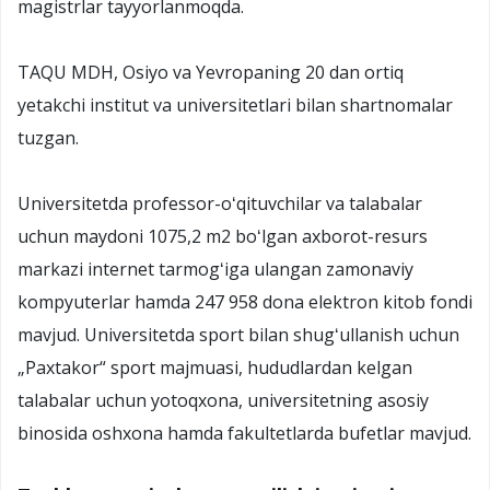
magistrlar tayyorlanmoqda.
TAQU MDH, Osiyo va Yevropaning 20 dan ortiq
yetakchi institut va universitetlari bilan shartnomalar
tuzgan.
Universitetda professor-oʻqituvchilar va talabalar
uchun maydoni 1075,2 m2 boʻlgan axborot-resurs
markazi internet tarmogʻiga ulangan zamonaviy
kompyuterlar hamda 247 958 dona elektron kitob fondi
mavjud. Universitetda sport bilan shugʻullanish uchun
„Paxtakor“ sport majmuasi, hududlardan kelgan
talabalar uchun yotoqxona, universitetning asosiy
binosida oshxona hamda fakultetlarda bufetlar mavjud.