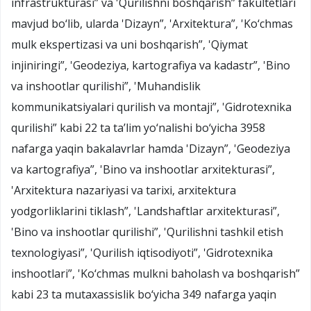
infrastrukturasi” va 'Qurilishni boshqarish” fakultetlari
mavjud bo‘lib, ularda 'Dizayn”, 'Arxitektura”, 'Ko‘chmas
mulk ekspertizasi va uni boshqarish”, 'Qiymat
injiniringi”, 'Geodeziya, kartografiya va kadastr”, 'Bino
va inshootlar qurilishi”, 'Muhandislik
kommunikatsiyalari qurilish va montaji”, 'Gidrotexnika
qurilishi” kabi 22 ta ta’lim yo‘nalishi bo‘yicha 3958
nafarga yaqin bakalavrlar hamda 'Dizayn”, 'Geodeziya
va kartografiya”, 'Bino va inshootlar arxitekturasi”,
'Arxitektura nazariyasi va tarixi, arxitektura
yodgorliklarini tiklash”, 'Landshaftlar arxitekturasi”,
'Bino va inshootlar qurilishi”, 'Qurilishni tashkil etish
texnologiyasi”, 'Qurilish iqtisodiyoti”, 'Gidrotexnika
inshootlari”, 'Ko‘chmas mulkni baholash va boshqarish”
kabi 23 ta mutaxassislik bo‘yicha 349 nafarga yaqin