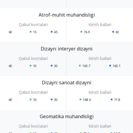
Atrof-muhit muhandisligi
60
15
45
76.9
60
Dizayn: interyer dizayni
40
10
30
169.7
160.1
Dizayn: sanoat dizayni
40
10
30
148.6
71.8
Geomatika muhandisligi