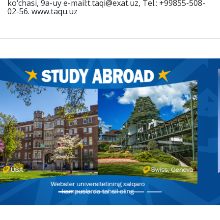
ko‘chasi, 9a-uy e-mail:t.taqi@exat.uz, Tel.: +99855-508-
02-56. www.taqu.uz