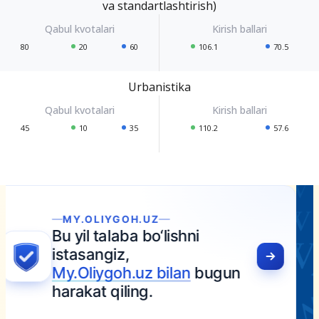
va standartlashtirish)
80
20
60
106.1
70.5
Urbanistika
45
10
35
110.2
57.6