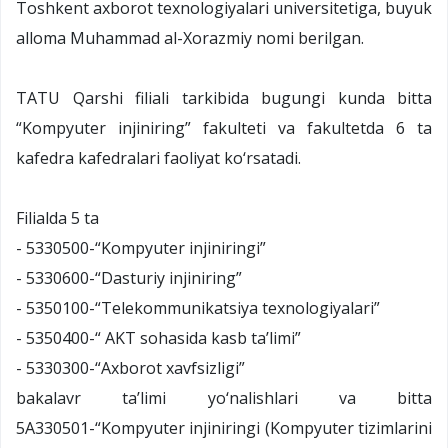
Toshkent axborot texnologiyalari universitetiga, buyuk
alloma Muhammad al-Xorazmiy nomi berilgan.
TATU Qarshi filiali tarkibida bugungi kunda bitta
“Kompyuter injiniring” fakulteti va fakultetda 6 ta
kafedra kafedralari faoliyat ko‘rsatadi.
Filialda 5 ta
- 5330500-“Kompyuter injiniringi”
- 5330600-“Dasturiy injiniring”
- 5350100-“Telekommunikatsiya texnologiyalari”
- 5350400-“ AKT sohasida kasb ta’limi”
- 5330300-“Axborot xavfsizligi”
bakalavr ta’limi yo‘nalishlari va bitta
5A330501-“Kompyuter injiniringi (Kompyuter tizimlarini