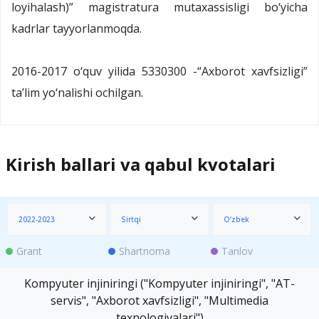
loyihalash)” magistratura mutaxassisligi bo‘yicha
kadrlar tayyorlanmoqda.
2016-2017 o‘quv yilida 5330300 -“Axborot xavfsizligi”
ta’lim yo‘nalishi ochilgan.
Kirish ballari va qabul kvotalari
2022-2023
Sirtqi
O‘zbek
Grant
Shartnoma
Tanlov
Kompyuter injiniringi ("Kompyuter injiniringi", "AT-
servis", "Axborot xavfsizligi", "Multimedia
texnologiyalari")