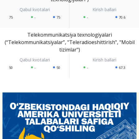
75
-
75
-
70.6
Telekommunikatsiya texnologiyalari
(“Telekommunikatsiyalar”, "Teleradioeshittirish", "Mobil
tizimlar")
50
-
50
-
67.3