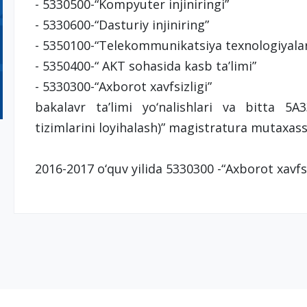
- 5330500-“Kompyuter injiniringi”
- 5330600-“Dasturiy injiniring”
- 5350100-“Telekommunikatsiya texnologiyalar
- 5350400-“ AKT sohasida kasb ta’limi”
- 5330300-“Axborot xavfsizligi”
bakalavr ta’limi yo‘nalishlari va bitta 5A
tizimlarini loyihalash)” magistratura mutaxas
2016-2017 o‘quv yilida 5330300 -“Axborot xavfsiz