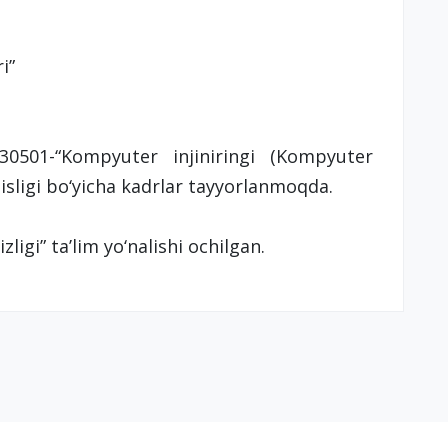
i”
330501-“Kompyuter injiniringi (Kompyuter
sisligi bo‘yicha kadrlar tayyorlanmoqda.
ligi” ta’lim yo‘nalishi ochilgan.