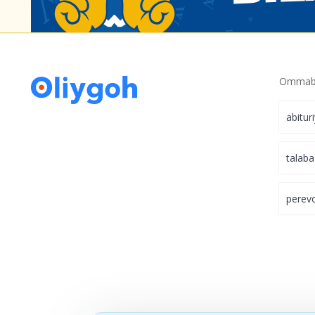
Ommabo
abitur
talaba
perev