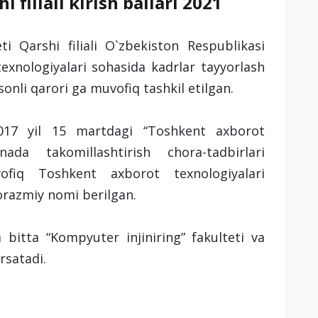
 filiali kirish ballari 2021
ti Qarshi filiali O`zbekiston Respublikasi
texnologiyalari sohasida kadrlar tayyorlash
sonli qarori ga muvofiq tashkil etilgan.
2017 yil 15 martdagi “Toshkent axborot
anada takomillashtirish chora-tadbirlari
vofiq Toshkent axborot texnologiyalari
razmiy nomi berilgan.
 bitta “Kompyuter injiniring” fakulteti va
rsatadi.