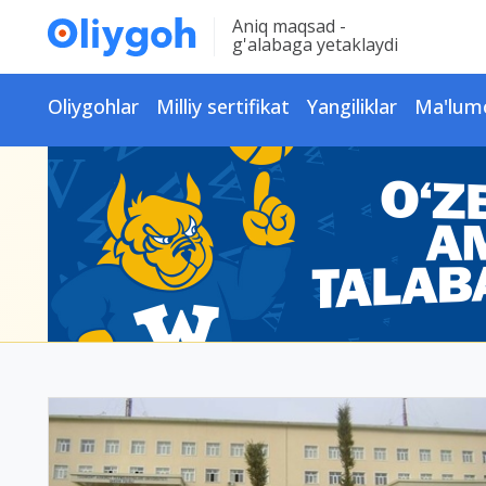
Aniq maqsad -
g'alabaga yetaklaydi
Oliygohlar
Milliy sertifikat
Yangiliklar
Ma'lum