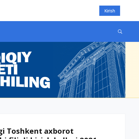
Kirish
i Toshkent axborot