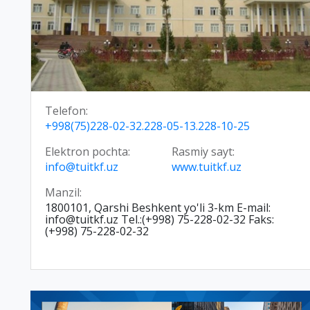
Telefon:
+998(75)228-02-32.228-05-13.228-10-25
Elektron pochta:
Rasmiy sayt:
info@tuitkf.uz
www.tuitkf.uz
Manzil:
1800101, Qarshi Beshkent yo'li 3-km E-mail:
info@tuitkf.uz Tel.:(+998) 75-228-02-32 Faks:
(+998) 75-228-02-32