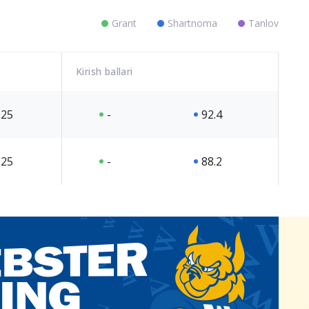
Grant
Shartnoma
Tanlov
Kirish ballari
25
-
92.4
25
-
88.2