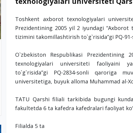
texnologiyalari universiteti Qarshi
Toshkent axborot texnologiyalari universite
Prezidentining 2005 yil 2 iyundagi “Axborot 
tizimini takomillashtirish to`g`risida”gi PQ-91-
O`zbekiston Respublikasi Prezidentining 
texnologiyalari universiteti faoliyaini y
to`g`risida”gi PQ-2834-sonli qaroriga mu
universitetiga, buyuk alloma Muhammad al-Xo
TATU Qarshi filiali tarkibida bugungi kunda
fakultetda 6 ta kafedra kafedralari faoliyat ko‘
Filialda 5 ta