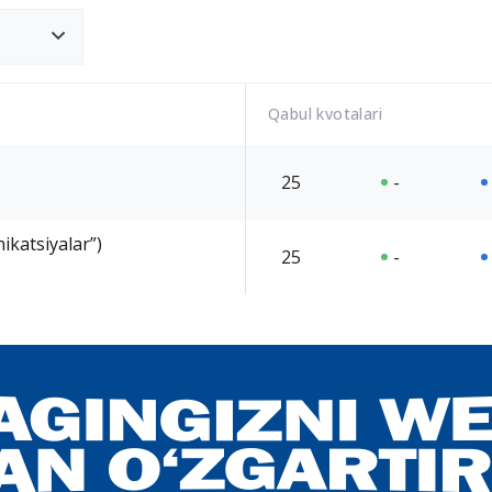
Qabul kvotalari
25
-
katsiyalar”)
25
-