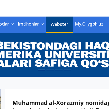
otlar
Imtihonlar
My.Oliygoh.uz
Webster
Muhammad al-Xorazmiy nomidag