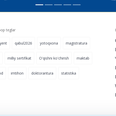
p teglar
iyent
qabul2026
yotoqxona
magistratura
milliy sertifikat
O'qishni ko'chirish
maktab
od
imtihon
doktorantura
statistika