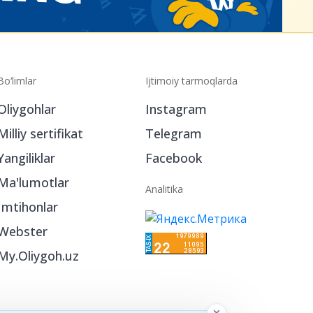
Bo‘limlar
Ijtimoiy tarmoqlarda
Oliygohlar
Instagram
Milliy sertifikat
Telegram
Yangiliklar
Facebook
Ma'lumotlar
Analitika
Imtihonlar
Webster
My.Oliygoh.uz