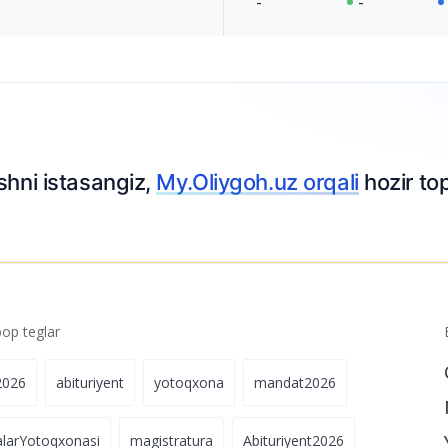
-
-
shni istasangiz,
My.Oliygoh.uz orqali
hozir top
p teglar
2026
abituriyent
yotoqxona
mandat2026
alarYotoqxonasi
magistratura
Abituriyent2026