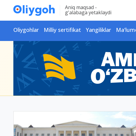
Aniq maqsad -
g'alabaga yetaklaydi
Oliygohlar
Milliy sertifikat
Yangiliklar
Ma'lum