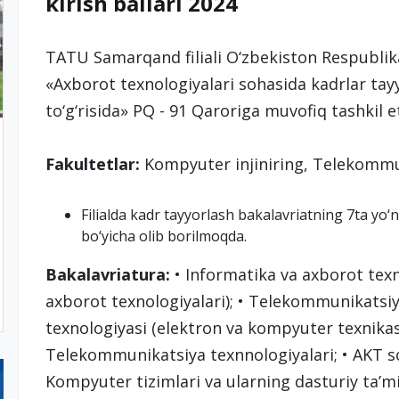
kirish ballari 2024
TATU Samarqand filiali O‘zbekiston Respublika
«Axborot texnologiyalari sohasida kadrlar tayy
to‘g‘risida» PQ - 91 Qaroriga muvofiq tashkil e
Fakultetlar:
Kompyuter injiniring, Telekommun
Filialda kadr tayyorlash bakalavriatning 7ta yo‘
bo‘yicha olib borilmoqda.
Bakalavriatura:
• Informatika va axborot texno
axborot texnologiyalari); • Telekommunikatsiya
texnologiyasi (elektron va kompyuter texnikasi)
Telekommunikatsiya texnnologiyalari; • AKT s
Kompyuter tizimlari va ularning dasturiy ta’min