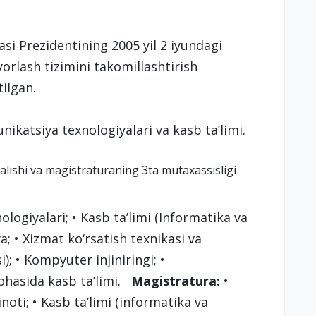
si Prezidentining 2005 yil 2 iyundagi
orlash tizimini takomillashtirish
tilgan.
ikatsiya texnologiyalari va kasb ta’limi.
nalishi va magistraturaning 3ta mutaxassisligi
logiyalari; • Kasb ta’limi (Informatika va
; • Xizmat ko‘rsatish texnikasi va
; • Kompyuter injiniringi; •
ohasida kasb ta’limi.
Magistratura:
•
oti; • Kasb ta’limi (informatika va