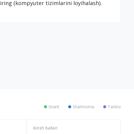
iring (kompyuter tizimlarini loyihalash).
Grant
Shartnoma
Tanlov
Kirish ballari