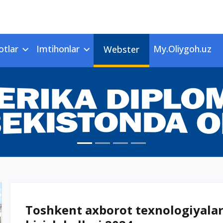
otlar
Imtihonlar
My.Oliygoh.uz
Webster
Toshkent axborot texnologiyalari