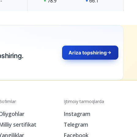
-
78.9
66.1
Ariza topshiring
shiring.
Bo‘limlar
Ijtimoiy tarmoqlarda
Oliygohlar
Instagram
Milliy sertifikat
Telegram
Yangiliklar
Facebook