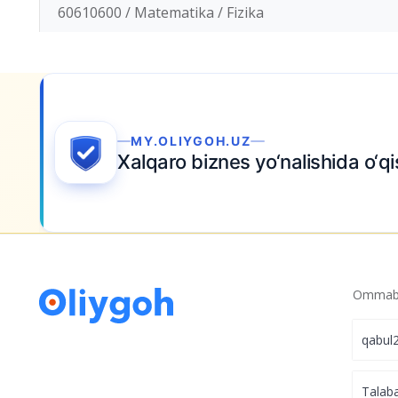
60610600 / Matematika / Fizika
MY.OLIYGOH.UZ
Xalqaro biznes yo‘nalishida o‘qi
Ommabo
qabul
Talab