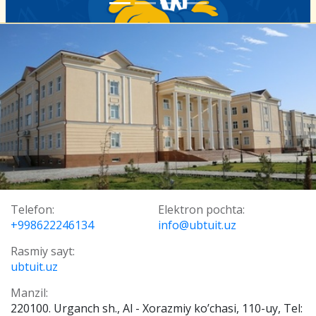
Telefon:
Elektron pochta:
+998622246134
info@ubtuit.uz
Rasmiy sayt:
ubtuit.uz
Manzil:
220100. Urganch sh., Al - Хorazmiy ko’chasi, 110-uy, Tel: