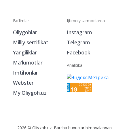
Bo‘limlar
Ijtimoiy tarmoqlarda
Oliygohlar
Instagram
Milliy sertifikat
Telegram
Yangiliklar
Facebook
Ma'lumotlar
Analitika
Imtihonlar
Webster
My.Oliygoh.uz
2026 © Oliygoh.uz, Barcha huquqlar himoyalangan