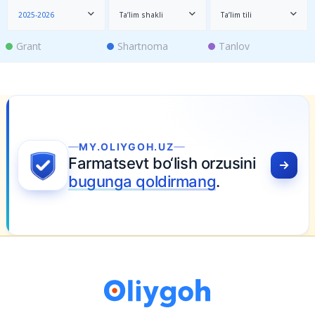
2025-2026
Ta’lim shakli
Ta’lim tili
Grant
Shartnoma
Tanlov
MY.OLIYGOH.UZ
Farmatsevt bo‘lish orzusini
bugunga qoldirmang
.