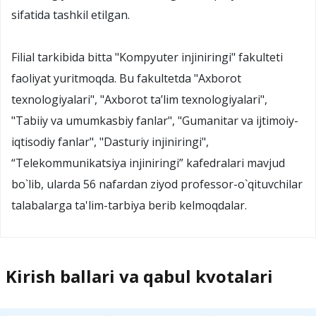
sifatida tashkil etilgan.
Filial tarkibida bitta "Kompyuter injiniringi" fakulteti
faoliyat yuritmoqda. Bu fakultetda "Axborot
texnologiyalari", "Axborot ta’lim texnologiyalari",
"Tabiiy va umumkasbiy fanlar", "Gumanitar va ijtimoiy-
iqtisodiy fanlar", "Dasturiy injiniringi",
“Telekommunikatsiya injiniringi” kafedralari mavjud
bo`lib, ularda 56 nafardan ziyod professor-o`qituvchilar
talabalarga ta'lim-tarbiya berib kelmoqdalar.
Kirish ballari va qabul kvotalari