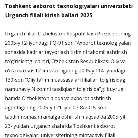
Toshkent axborot texnologiyalari universiteti
Urganch filiali kirish ballari 2025
Urganch filiali O‘zbekiston Respublikasi Prezidentining
2005-yil 2-iyundagi PQ-91 son "Axborot texnologiyalari
sohasida kadrlar tayyorlash tizimini takomillashtirish
to‘g‘risida”gi qarori, O‘zbekiston Respublikasi Oliy va
o‘rta maxsus ta’lim vazirligining 2005-yil 14-iyundagi
130-son "Oliy ta’lim muassasalari filiallari to‘g‘risidagi
namunaviy Nizomni tasdiqlash to‘g‘risida”gi buyrug‘i
hamda O‘zbekiston aloqa va axborotlashtirish
agentligining 2005-yil 21-iyul 07-8/2015-son
taqdimnomasini amalga oshirish maqsadida 2005-yil
23-iyuldan Urganch shahrida Toshkent axborot
texnologiyalari universitetining mintaqaviy filiali