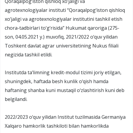
Qoraqalpog‘iston qishloq xo‘jaligi va
agrotexnologiyalar instituti “Qoraqalpog‘iston qishloq
xo‘jaligi va agrotexnologiyalar institutini tashkil etish
chora-tadbirlari to‘g‘risida” Hukumat qaroriga (275-
son, 04.05.2021 y.) muvofiq, 2021/2022 o‘quv yilidan
Toshkent davlat agrar universitetining Nukus filiali
negizida tashkil etildi.
Institutda taʼlimning kredit-modul tizimi joriy etilgan,
shuningdek, haftada besh kunlik o‘qish hamda
haftaning shanba kuni mustaqil o‘zlashtirish kuni deb
belgilandi.
2022/2023 o‘quv yilidan Institut tuzilmasida Germaniya
Xalqaro hamkorlik tashkiloti bilan hamkorlikda