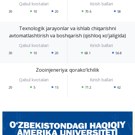
30
10
20
70.6
58
Texnologik jarayonlar va ishlab chiqarishni
avtomatlashtirish va boshqarish (qishloq xo‘jaligida)
30
10
20
68.1
56.8
Zooinjeneriya: qorako‘lchilik
20
5
15
71.2
62