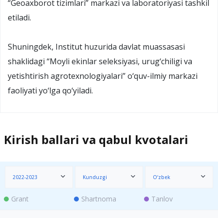
“Geoaxborot tizimlari” markazi va laboratoriyasi tashkil
etiladi.
Shuningdek, Institut huzurida davlat muassasasi
shaklidagi “Moyli ekinlar seleksiyasi, urug‘chiligi va
yetishtirish agrotexnologiyalari” o‘quv-ilmiy markazi
faoliyati yo‘lga qo‘yiladi.
Kirish ballari va qabul kvotalari
2022-2023
Kunduzgi
O‘zbek
Grant
Shartnoma
Tanlov