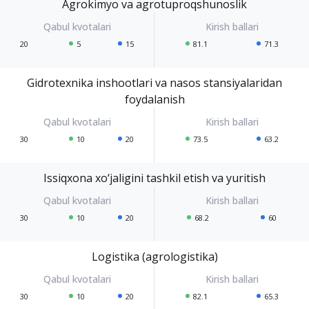
Agrokimyo va agrotuproqshunoslik
20
5
15
81.1
71.3
Gidrotexnika inshootlari va nasos stansiyalaridan
foydalanish
30
10
20
73.5
63.2
Issiqxona xo‘jaligini tashkil etish va yuritish
30
10
20
68.2
60
Logistika (agrologistika)
30
10
20
82.1
65.3