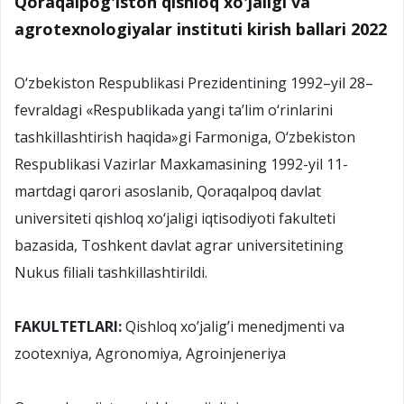
Qoraqalpog'iston qishloq xo'jaligi va
agrotexnologiyalar instituti kirish ballari 2022
O‘zbekiston Respublikasi Prezidentining 1992–yil 28–
fevraldagi «Respublikada yangi ta’lim o‘rinlarini
tashkillashtirish haqida»gi Farmoniga, O‘zbekiston
Respublikasi Vazirlar Maxkamasining 1992-yil 11-
martdagi qarori asoslanib, Qoraqalpoq davlat
universiteti qishloq xo‘jaligi iqtisodiyoti fakulteti
bazasida, Toshkent davlat agrar universitetining
Nukus filiali tashkillashtirildi.
FAKULTETLARI:
Qishloq xo’jalig’i menedjmenti va
zootexniya, Agronomiya, Agroinjeneriya