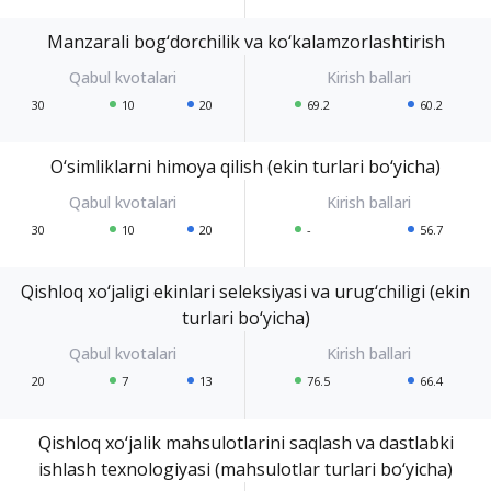
Manzarali bog‘dorchilik va ko‘kalamzorlashtirish
30
10
20
69.2
60.2
O‘simliklarni himoya qilish (ekin turlari bo‘yicha)
30
10
20
-
56.7
Qishloq xo‘jaligi ekinlari seleksiyasi va urug‘chiligi (ekin
turlari bo‘yicha)
20
7
13
76.5
66.4
Qishloq xo‘jalik mahsulotlarini saqlash va dastlabki
ishlash texnologiyasi (mahsulotlar turlari bo‘yicha)