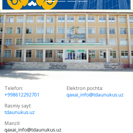
Telefon:
Elektron pochta:
+998612292701
qaxai_info@tdaunukus.uz
Rasmiy sayt:
tdaunukus.uz
Manzil:
qaxai_info@tdaunukus.uz