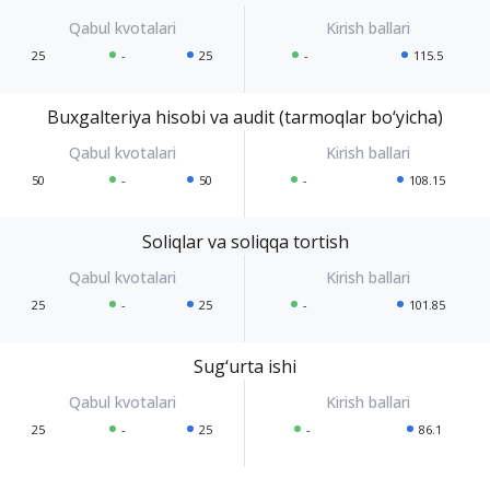
25
-
25
-
115.5
Buxgalteriya hisobi va audit (tarmoqlar bo‘yicha)
50
-
50
-
108.15
Soliqlar va soliqqa tortish
25
-
25
-
101.85
Sug‘urta ishi
25
-
25
-
86.1