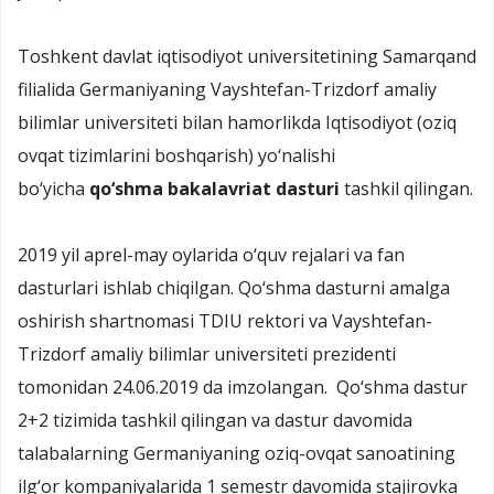
Toshkent davlat iqtisodiyot universitetining Samarqand
filialida Germaniyaning Vayshtefan-Trizdorf amaliy
bilimlar universiteti bilan hamorlikda Iqtisodiyot (oziq
ovqat tizimlarini boshqarish) yo‘nalishi
bo‘yicha
qo‘shma bakalavriat dasturi
tashkil qilingan.
2019 yil aprel-may oylarida o‘quv rejalari va fan
dasturlari ishlab chiqilgan. Qo‘shma dasturni amalga
oshirish shartnomasi TDIU rektori va Vayshtefan-
Trizdorf amaliy bilimlar universiteti prezidenti
tomonidan 24.06.2019 da imzolangan. Qo‘shma dastur
2+2 tizimida tashkil qilingan va dastur davomida
talabalarning Germaniyaning oziq-ovqat sanoatining
ilg‘or kompaniyalarida 1 semestr davomida stajirovka