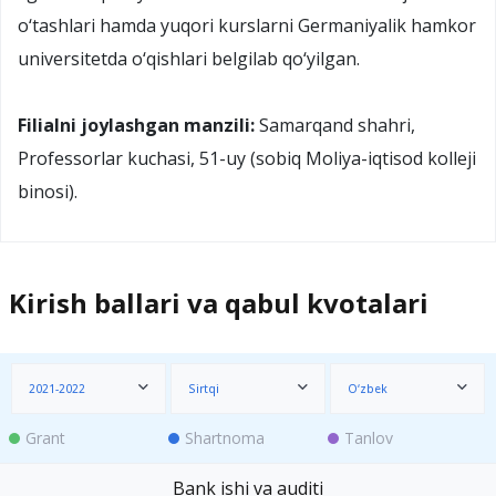
o‘tashlari hamda yuqori kurslarni Germaniyalik hamkor
universitetda o‘qishlari belgilab qo‘yilgan.
Filialni joylashgan manzili:
Samarqand shahri,
Professorlar kuchasi, 51-uy (sobiq Moliya-iqtisod kolleji
binosi).
Kirish ballari va qabul kvotalari
2021-2022
Sirtqi
O‘zbek
Grant
Shartnoma
Tanlov
Bank ishi va auditi