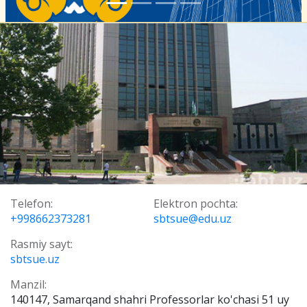
Telefon:
Elektron pochta:
+998662373281
sbtsue@edu.uz
Rasmiy sayt:
sbtsue.uz
Manzil:
140147, Samarqand shahri Professorlar ko'chasi 51 uy