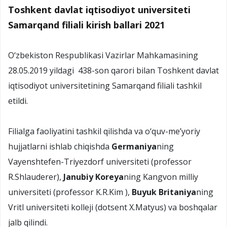
Toshkent davlat iqtisodiyot universiteti
Samarqand filiali kirish ballari 2021
O‘zbekiston Respublikasi Vazirlar Mahkamasining
28.05.2019 yildagi 438-son qarori bilan Toshkent davlat
iqtisodiyot universitetining Samarqand filiali tashkil
etildi.
Filialga faoliyatini tashkil qilishda va o‘quv-me’yoriy
hujjatlarni ishlab chiqishda
Germaniya
ning
Vayenshtefen-Triyezdorf universiteti (professor
R.Shlauderer),
Janubiy Koreya
ning Kangvon milliy
universiteti (professor K.R.Kim ),
Buyuk Britaniya
ning
Vritl universiteti kolleji (dotsent X.Matyus) va boshqalar
jalb qilindi.