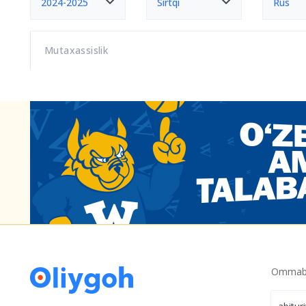
2024-2025
Sirtqi
Rus
Mutaxassislik
Ommabo