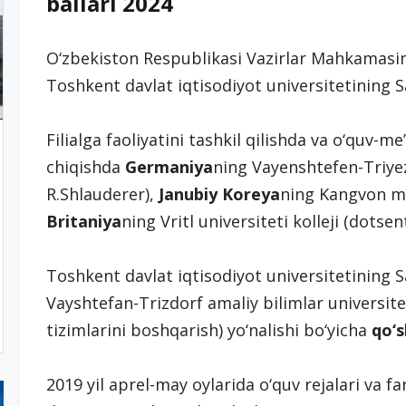
ballari 2024
O‘zbekiston Respublikasi Vazirlar Mahkamasini
Toshkent davlat iqtisodiyot universitetining Sam
Filialga faoliyatini tashkil qilishda va o‘quv-me
chiqishda
Germaniya
ning Vayenshtefen-Triyez
R.Shlauderer),
Janubiy Koreya
ning Kangvon mil
Britaniya
ning Vritl universiteti kolleji (dotse
Toshkent davlat iqtisodiyot universitetining 
Vayshtefan-Trizdorf amaliy bilimlar universite
tizimlarini boshqarish) yo‘nalishi bo‘yicha
qo‘s
2019 yil aprel-may oylarida o‘quv rejalari va f