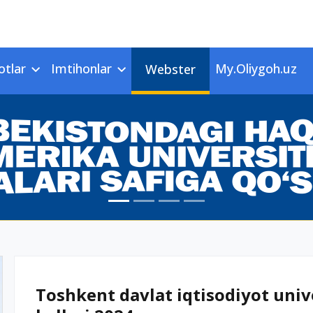
otlar
Imtihonlar
My.Oliygoh.uz
Webster
Toshkent davlat iqtisodiyot unive