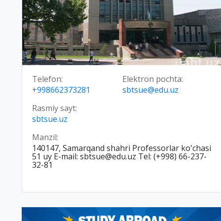
Telefon:
Elektron pochta:
+998662373281
sbtsue@edu.uz
Rasmiy sayt:
sbtsue.uz
Manzil:
140147, Samarqand shahri Professorlar ko'chasi
51 uy E-mail: sbtsue@edu.uz Tel: (+998) 66-237-
32-81