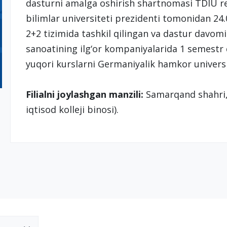
dasturni amalga oshirish shartnomasi TDIU re
bilimlar universiteti prezidenti tomonidan 2
2+2 tizimida tashkil qilingan va dastur davo
sanoatining ilg‘or kompaniyalarida 1 semestr
yuqori kurslarni Germaniyalik hamkor universit
Filialni joylashgan manzili:
Samarqand shahri, 
iqtisod kolleji binosi).