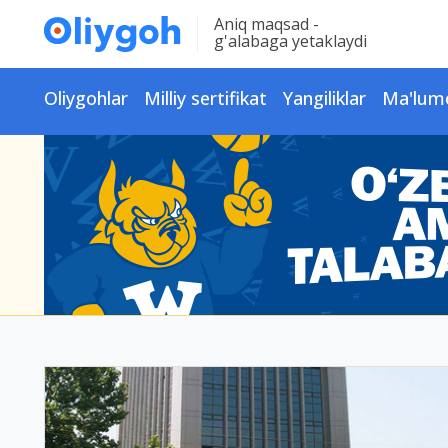
Aniq maqsad -
g'alabaga yetaklaydi
Oliygohlar
Milliy sertifikat
Yangiliklar
Ma'lum