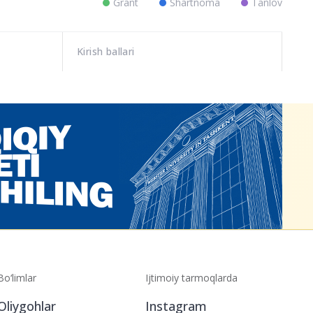
Grant
Shartnoma
Tanlov
Kirish ballari
Bo‘limlar
Ijtimoiy tarmoqlarda
Oliygohlar
Instagram