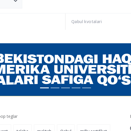
Qabul kvotalari
p teglar