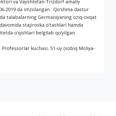
ktori va Vayshtefan-Trizdorf amaliy
4.06.2019 da imzolangan. Qo‘shma dastur
mida talabalarning Germaniyaning oziq-ovqat
 davomida stajirovka o‘tashlari hamda
etda o‘qishlari belgilab qo‘yilgan.
Professorlar kuchasi, 51-uy (sobiq Moliya-