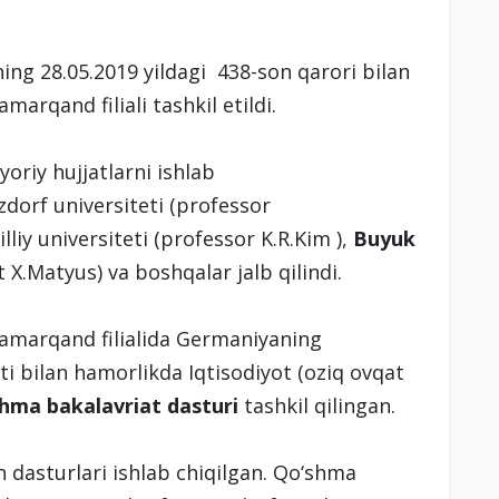
ng 28.05.2019 yildagi 438-son qarori bilan
arqand filiali tashkil etildi.
’yoriy hujjatlarni ishlab
dorf universiteti (professor
liy universiteti (professor K.R.Kim ),
Buyuk
nt X.Matyus) va boshqalar jalb qilindi.
Samarqand filialida Germaniyaning
ti bilan hamorlikda Iqtisodiyot (oziq ovqat
hma bakalavriat dasturi
tashkil qilingan.
an dasturlari ishlab chiqilgan. Qo‘shma