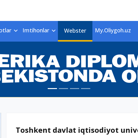
otlar
Imtihonlar
My.Oliygoh.uz
Webster
Toshkent davlat iqtisodiyot unive