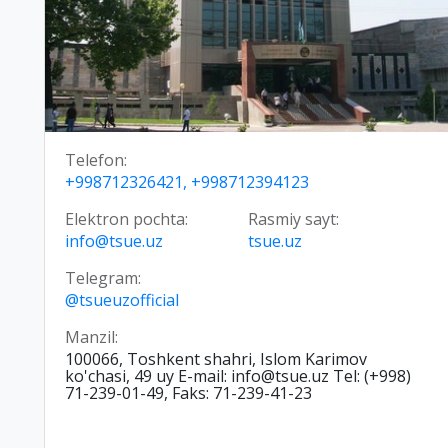
Telefon:
+998712326421, +998712394123
Elektron pochta:
Rasmiy sayt:
info@tsue.uz
tsue.uz
Telegram:
@tsueuzofficial
Manzil:
100066, Toshkent shahri, Islom Karimov
ko'chasi, 49 uy E-mail: info@tsue.uz Tel: (+998)
71-239-01-49, Faks: 71-239-41-23