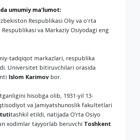
qida umumiy ma'lumot:
zbekiston Respublikasi Oliy va oʻrta
on Respublikasi va Markaziy Osiyodagi eng
lmiy-tadqiqot markazlari, respublika
di. Universitet bitiruvchilari orasida
enti
Islom Karimov
bor.
ganligini hisobga olib, 1931-yil 13-
qtisodiyot va Jamiyatshunoslik fakultetlari
tuti
tashkil etildi, natijada O‘rta Osiyo
hun xodimlar tayyorlab beruvchi
Toshkent