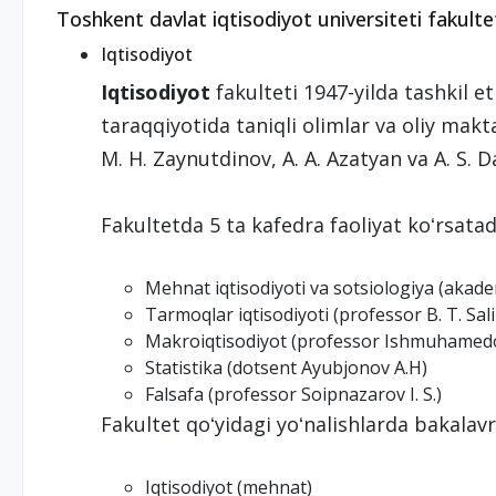
Toshkent davlat iqtisodiyot universiteti fakultet
Iqtisodiyot
Iqtisodiyot
fakulteti 1947-yilda tashkil et
taraqqiyotida taniqli olimlar va oliy makt
M. H. Zaynutdinov, A. A. Azatyan va A. S. D
Fakultetda 5 ta kafedra faoliyat koʻrsatad
Mehnat iqtisodiyoti va sotsiologiya (aka
Tarmoqlar iqtisodiyoti (professor B. T. Sal
Makroiqtisodiyot (professor Ishmuhamedov
Statistika (dotsent Ayubjonov A.H)
Falsafa (professor Soipnazarov I. S.)
Fakultet qoʻyidagi yoʻnalishlarda bakalavr
Iqtisodiyot (mehnat)