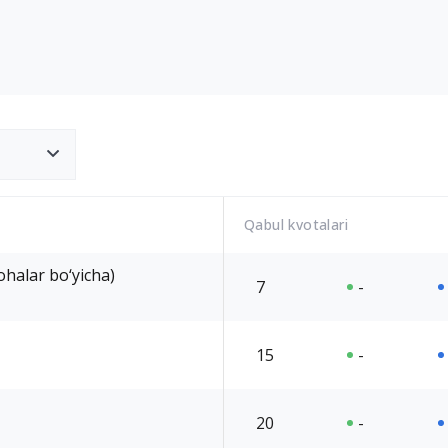
Qabul kvotalari
ohalar bo‘yicha)
7
-
15
-
20
-