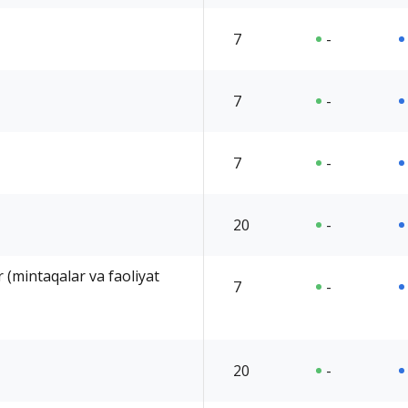
7
-
7
-
7
-
20
-
 (mintaqalar va faoliyat
7
-
20
-