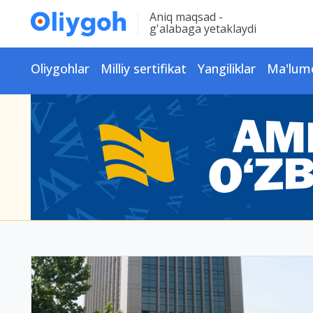
Aniq maqsad -
g'alabaga yetaklaydi
Oliygohlar
Milliy sertifikat
Yangiliklar
Ma'lum