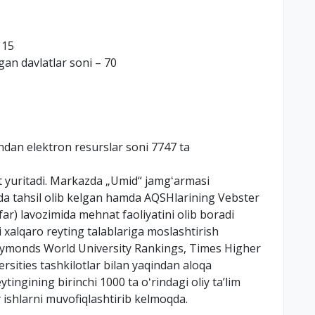
115
gan davlatlar soni – 70
ndan elektron resurslar soni 7747 ta
at yuritadi. Markazda „Umid“ jamgʻarmasi
da tahsil olib kelgan hamda AQSHlarining Vebster
far) lavozimida mehnat faoliyatini olib boradi
i xalqaro reyting talablariga moslashtirish
 Symonds World University Rankings, Times Higher
sities tashkilotlar bilan yaqindan aloqa
tingining birinchi 1000 ta oʻrindagi oliy taʼlim
y ishlarni muvofiqlashtirib kelmoqda.