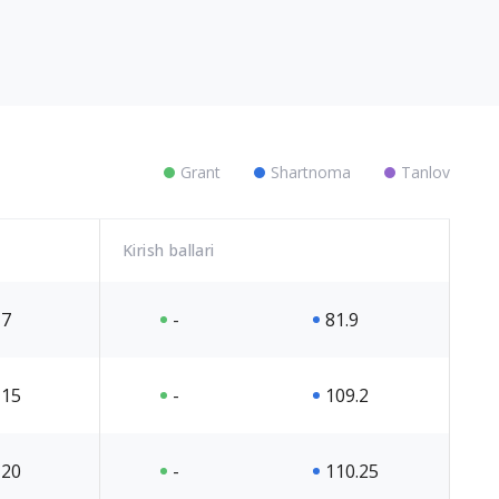
Grant
Shartnoma
Tanlov
Kirish ballari
7
-
81.9
15
-
109.2
20
-
110.25