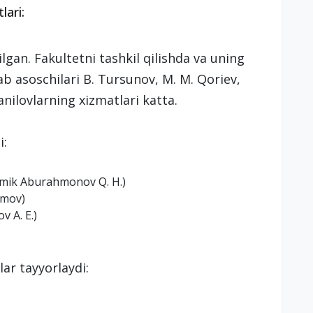
lari:
ilgan. Fakultetni tashkil qilishda va uning
ab asoschilari B. Tursunov, M. M. Qoriev,
anilovlarning xizmatlari katta.
i:
demik Aburahmonov Q. H.)
imov)
 A. E.)
lar tayyorlaydi: