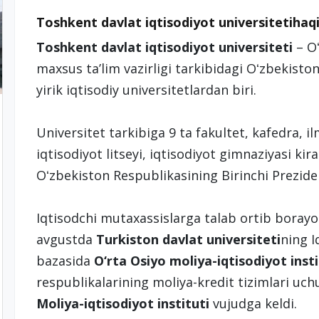
Toshkent davlat iqtisodiyot universitetiha
Toshkent davlat iqtisodiyot universiteti
– Oʻ
maxsus taʼlim vazirligi tarkibidagi Oʻzbekist
yirik iqtisodiy universitetlardan biri.
Universitet tarkibiga 9 ta fakultet, kafedra, i
iqtisodiyot litseyi, iqtisodiyot gimnaziyasi kira
Oʻzbekiston Respublikasining Birinchi Prezid
Iqtisodchi mutaxassislarga talab ortib borayot
avgustda
Turkiston davlat universiteti
ning I
bazasida
O‘rta Osiyo moliya-iqtisodiyot insti
respublikalarining moliya-kredit tizimlari uc
Moliya-iqtisodiyot instituti
vujudga keldi.