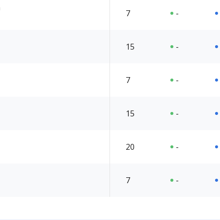
h
7
-
15
-
7
-
15
-
20
-
7
-