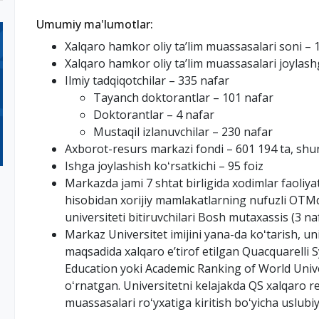
Umumiy ma'lumotlar:
Xalqaro hamkor oliy taʼlim muassasalari soni – 
Xalqaro hamkor oliy taʼlim muassasalari joylash
Ilmiy tadqiqotchilar – 335 nafar
Tayanch doktorantlar – 101 nafar
Doktorantlar – 4 nafar
Mustaqil izlanuvchilar – 230 nafar
Axborot-resurs markazi fondi – 601 194 ta, shu
Ishga joylashish koʻrsatkichi – 95 foiz
Markazda jami 7 shtat birligida xodimlar faoliy
hisobidan xorijiy mamlakatlarning nufuzli OTM
universiteti bitiruvchilari Bosh mutaxassis (3 na
Markaz Universitet imijini yana-da koʻtarish, un
maqsadida xalqaro eʼtirof etilgan Quacquarelli
Education yoki Academic Ranking of World Univer
oʻrnatgan. Universitetni kelajakda QS xalqaro rey
muassasalari roʻyxatiga kiritish boʻyicha uslubi