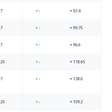
7
-
92.4
7
-
99.75
7
-
96.6
20
-
118.65
7
-
138.6
20
-
109.2