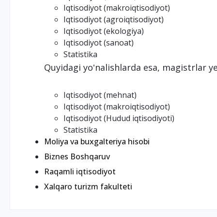
Iqtisodiyot (makroiqtisodiyot)
Iqtisodiyot (agroiqtisodiyot)
Iqtisodiyot (ekologiya)
Iqtisodiyot (sanoat)
Statistika
Quyidagi yoʻnalishlarda esa, magistrlar ye
Iqtisodiyot (mehnat)
Iqtisodiyot (makroiqtisodiyot)
Iqtisodiyot (Hudud iqtisodiyoti)
Statistika
Moliya va buxgalteriya hisobi
Biznes Boshqaruv
Raqamli iqtisodiyot
Xalqaro turizm fakulteti