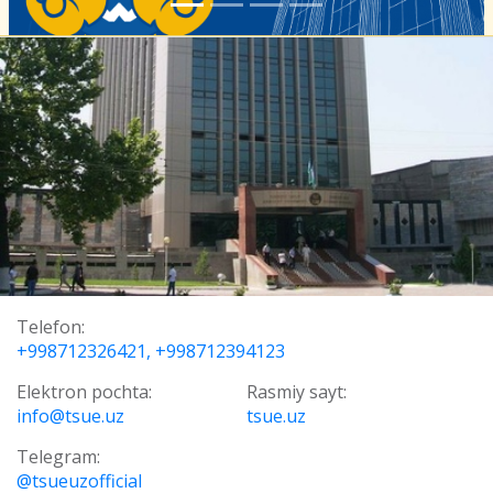
Telefon:
+998712326421, +998712394123
Elektron pochta:
Rasmiy sayt:
info@tsue.uz
tsue.uz
Telegram:
@tsueuzofficial