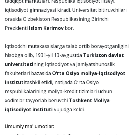
tadqiqot markazlari, respublika iqtisodiyot litseyi,
iqtisodiyot gimnaziyasi kiradi. Universitet bitiruvchilari
orasida Oʻzbekiston Respublikasining Birinchi
Prezidenti
Islom Karimov
bor.
Iqtisodchi mutaxassislarga talab ortib borayotganligini
hisobga olib, 1931-yil 13-avgustda
Turkiston davlat
universiteti
ning Iqtisodiyot va Jamiyatshunoslik
fakultetlari bazasida
O‘rta Osiyo moliya-iqtisodiyot
instituti
tashkil etildi, natijada O‘rta Osiyo
respublikalarining moliya-kredit tizimlari uchun
xodimlar tayyorlab beruvchi
Toshkent Moliya-
iqtisodiyot instituti
vujudga keldi.
Umumiy ma'lumotlar: