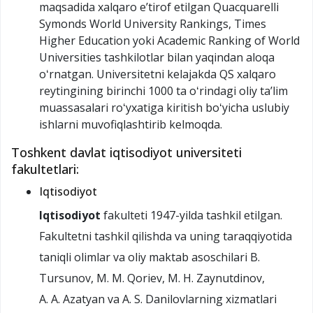
maqsadida xalqaro eʼtirof etilgan Quacquarelli
Symonds World University Rankings, Times
Higher Education yoki Academic Ranking of World
Universities tashkilotlar bilan yaqindan aloqa
oʻrnatgan. Universitetni kelajakda QS xalqaro
reytingining birinchi 1000 ta oʻrindagi oliy taʼlim
muassasalari roʻyxatiga kiritish boʻyicha uslubiy
ishlarni muvofiqlashtirib kelmoqda.
Toshkent davlat iqtisodiyot universiteti
fakultetlari:
Iqtisodiyot
Iqtisodiyot
fakulteti 1947-yilda tashkil etilgan.
Fakultetni tashkil qilishda va uning taraqqiyotida
taniqli olimlar va oliy maktab asoschilari B.
Tursunov, M. M. Qoriev, M. H. Zaynutdinov,
A. A. Azatyan va A. S. Danilovlarning xizmatlari