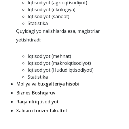
Iqtisodiyot (agroiqtisodiyot)
Iqtisodiyot (ekologiya)
Iqtisodiyot (sanoat)
Statistika
Quyidagi yoʻnalishlarda esa, magistrlar
yetishtiradi:
Iqtisodiyot (mehnat)
Iqtisodiyot (makroiqtisodiyot)
Iqtisodiyot (Hudud iqtisodiyoti)
Statistika
Moliya va buxgalteriya hisobi
Biznes Boshqaruv
Raqamli iqtisodiyot
Xalqaro turizm fakulteti