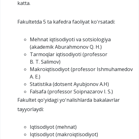
katta.
Fakultetda 5 ta kafedra faoliyat koʻrsatadi:
Mehnat iqtisodiyoti va sotsiologiya
(akademik Aburahmonov Q. H.)
Tarmoqlar iqtisodiyoti (professor
B. T. Salimov)
Makroiqtisodiyot (professor Ishmuhamedov
A. E.)
Statistika (dotsent Ayubjonov A.H)
Falsafa (professor Soipnazarov I. S.)
Fakultet qoʻyidagi yoʻnalishlarda bakalavrlar
tayyorlaydi:
Iqtisodiyot (mehnat)
Iqtisodiyot (makroiqtisodiyot)