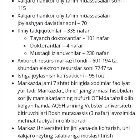
Xalqaro hamkor oliy taʼlim muassasalari soni –
115
Xalqaro hamkor oliy taʼlim muassasalari
joylashgan davlatlar soni – 70
Ilmiy tadqiqotchilar – 335 nafar
Tayanch doktorantlar – 101 nafar
Doktorantlar – 4 nafar
Mustaqil izlanuvchilar – 230 nafar
Axborot-resurs markazi fondi – 601 194 ta,
shundan elektron resurslar soni 7747 ta
Ishga joylashish koʻrsatkichi – 95 foiz
Markazda jami 7 shtat birligida xodimlar faoliyat
yuritadi. Markazda „Umid“ jamgʻarmasi hisobidan
xorijiy mamlakatlarning nufuzli OTMda tahsil olib
kelgan hamda AQSHlarining Vebster universiteti
bitiruvchilari Bosh mutaxassis (3 nafar) lavozimida
mehnat faoliyatini olib boradi
Markaz Universitet imijini yana-da koʻtarish, uni
xalqaro reyting talablariga moslashtirish