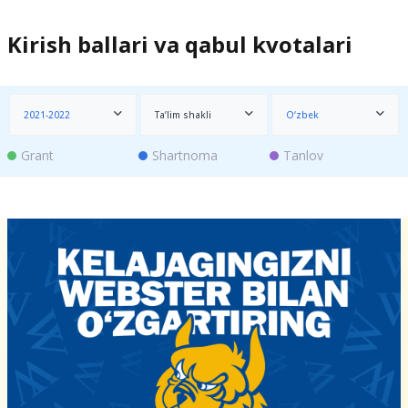
Kirish ballari va qabul kvotalari
2021-2022
Ta’lim shakli
O‘zbek
Grant
Shartnoma
Tanlov