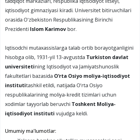
tadqiqot markazlari, respublika iqtisodiyot litseyi,
iqtisodiyot gimnaziyasi kiradi. Universitet bitiruvchilari
orasida Oʻzbekiston Respublikasining Birinchi
Prezidenti
Islom Karimov
bor.
Iqtisodchi mutaxassislarga talab ortib borayotganligini
hisobga olib, 1931-yil 13-avgustda
Turkiston davlat
universiteti
ning Iqtisodiyot va Jamiyatshunoslik
fakultetlari bazasida
O‘rta Osiyo moliya-iqtisodiyot
instituti
tashkil etildi, natijada O‘rta Osiyo
respublikalarining moliya-kredit tizimlari uchun
xodimlar tayyorlab beruvchi
Toshkent Moliya-
iqtisodiyot instituti
vujudga keldi.
Umumiy ma'lumotlar: