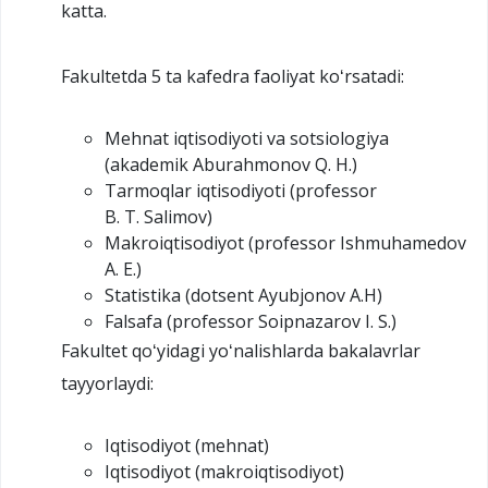
katta.
Fakultetda 5 ta kafedra faoliyat koʻrsatadi:
Mehnat iqtisodiyoti va sotsiologiya
(akademik Aburahmonov Q. H.)
Tarmoqlar iqtisodiyoti (professor
B. T. Salimov)
Makroiqtisodiyot (professor Ishmuhamedov
A. E.)
Statistika (dotsent Ayubjonov A.H)
Falsafa (professor Soipnazarov I. S.)
Fakultet qoʻyidagi yoʻnalishlarda bakalavrlar
tayyorlaydi:
Iqtisodiyot (mehnat)
Iqtisodiyot (makroiqtisodiyot)