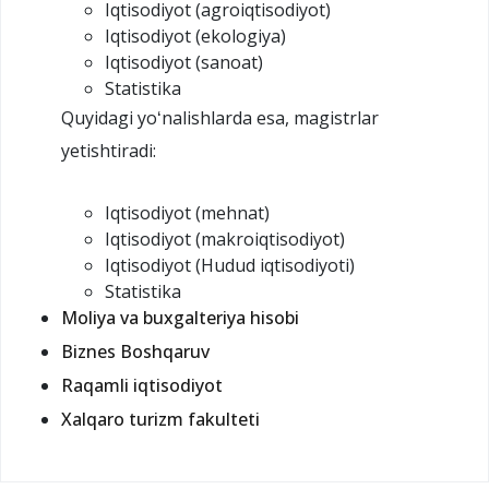
Iqtisodiyot (agroiqtisodiyot)
Iqtisodiyot (ekologiya)
Iqtisodiyot (sanoat)
Statistika
Quyidagi yoʻnalishlarda esa, magistrlar
yetishtiradi:
Iqtisodiyot (mehnat)
Iqtisodiyot (makroiqtisodiyot)
Iqtisodiyot (Hudud iqtisodiyoti)
Statistika
Moliya va buxgalteriya hisobi
Biznes Boshqaruv
Raqamli iqtisodiyot
Xalqaro turizm fakulteti