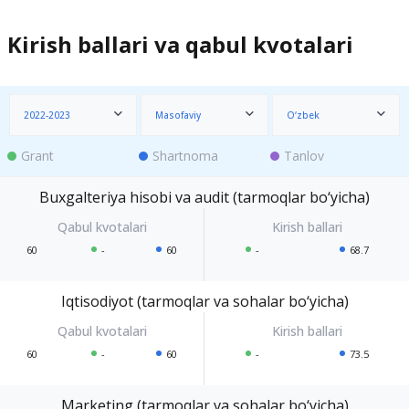
Kirish ballari va qabul kvotalari
2022-2023
Masofaviy
O‘zbek
Grant
Shartnoma
Tanlov
Buxgalteriya hisobi va audit (tarmoqlar bo‘yicha)
60
-
60
-
68.7
Iqtisodiyot (tarmoqlar va sohalar bo‘yicha)
60
-
60
-
73.5
Marketing (tarmoqlar va sohalar bo‘yicha)