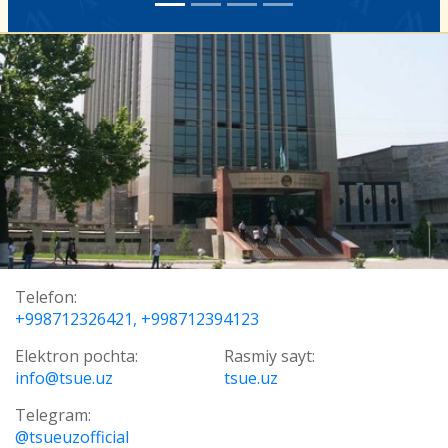
Telefon:
+998712326421, +998712394123
Elektron pochta:
Rasmiy sayt:
info@tsue.uz
tsue.uz
Telegram:
@tsueuzofficial