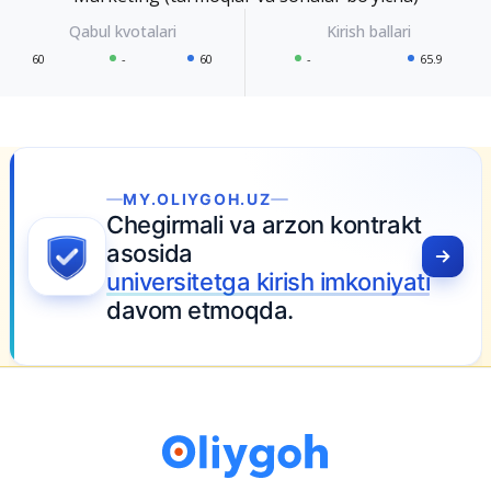
60
-
60
-
65.9
ntrakt
oniyati