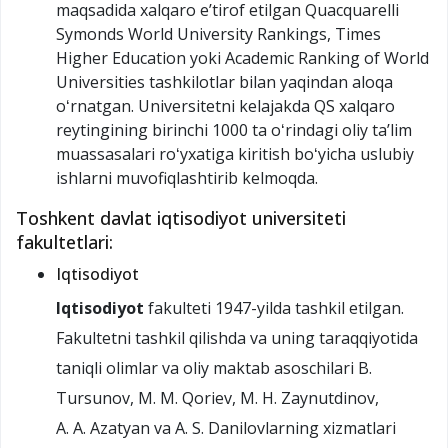
maqsadida xalqaro eʼtirof etilgan Quacquarelli
Symonds World University Rankings, Times
Higher Education yoki Academic Ranking of World
Universities tashkilotlar bilan yaqindan aloqa
oʻrnatgan. Universitetni kelajakda QS xalqaro
reytingining birinchi 1000 ta oʻrindagi oliy taʼlim
muassasalari roʻyxatiga kiritish boʻyicha uslubiy
ishlarni muvofiqlashtirib kelmoqda.
Toshkent davlat iqtisodiyot universiteti
fakultetlari:
Iqtisodiyot
Iqtisodiyot
fakulteti 1947-yilda tashkil etilgan.
Fakultetni tashkil qilishda va uning taraqqiyotida
taniqli olimlar va oliy maktab asoschilari B.
Tursunov, M. M. Qoriev, M. H. Zaynutdinov,
A. A. Azatyan va A. S. Danilovlarning xizmatlari