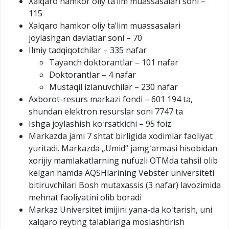
Xalqaro hamkor oliy taʼlim muassasalari soni –
115
Xalqaro hamkor oliy taʼlim muassasalari
joylashgan davlatlar soni – 70
Ilmiy tadqiqotchilar – 335 nafar
Tayanch doktorantlar – 101 nafar
Doktorantlar – 4 nafar
Mustaqil izlanuvchilar – 230 nafar
Axborot-resurs markazi fondi – 601 194 ta,
shundan elektron resurslar soni 7747 ta
Ishga joylashish koʻrsatkichi – 95 foiz
Markazda jami 7 shtat birligida xodimlar faoliyat
yuritadi. Markazda „Umid“ jamgʻarmasi hisobidan
xorijiy mamlakatlarning nufuzli OTMda tahsil olib
kelgan hamda AQSHlarining Vebster universiteti
bitiruvchilari Bosh mutaxassis (3 nafar) lavozimida
mehnat faoliyatini olib boradi
Markaz Universitet imijini yana-da koʻtarish, uni
xalqaro reyting talablariga moslashtirish