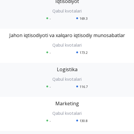
Iqtisodiyot
-
169.3
Jahon iqtisodiyoti va xalqaro iqtisodiy munosabatlar
-
173.2
Logistika
-
116.7
Marketing
-
130.8