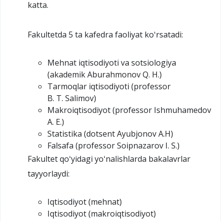
katta.
Fakultetda 5 ta kafedra faoliyat koʻrsatadi:
Mehnat iqtisodiyoti va sotsiologiya
(akademik Aburahmonov Q. H.)
Tarmoqlar iqtisodiyoti (professor
B. T. Salimov)
Makroiqtisodiyot (professor Ishmuhamedov
A. E.)
Statistika (dotsent Ayubjonov A.H)
Falsafa (professor Soipnazarov I. S.)
Fakultet qoʻyidagi yoʻnalishlarda bakalavrlar
tayyorlaydi:
Iqtisodiyot (mehnat)
Iqtisodiyot (makroiqtisodiyot)