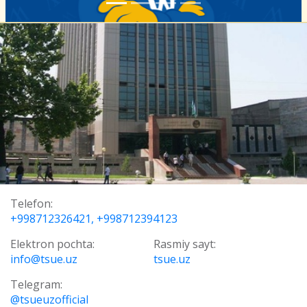
Telefon:
+998712326421, +998712394123
Elektron pochta:
Rasmiy sayt:
info@tsue.uz
tsue.uz
Telegram:
@tsueuzofficial