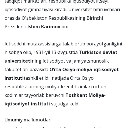
tadqiqot markazlari, respublika iqtisodiyot litseyi,
iqtisodiyot gimnaziyasi kiradi. Universitet bitiruvchilari
orasida Oʻzbekiston Respublikasining Birinchi
Prezidenti
Islom Karimov
bor.
Iqtisodchi mutaxassislarga talab ortib borayotganligini
hisobga olib, 1931-yil 13-avgustda
Turkiston davlat
universiteti
ning Iqtisodiyot va Jamiyatshunoslik
fakultetlari bazasida
O‘rta Osiyo moliya-iqtisodiyot
instituti
tashkil etildi, natijada O‘rta Osiyo
respublikalarining moliya-kredit tizimlari uchun
xodimlar tayyorlab beruvchi
Toshkent Moliya-
iqtisodiyot instituti
vujudga keldi.
Umumiy ma'lumotlar: