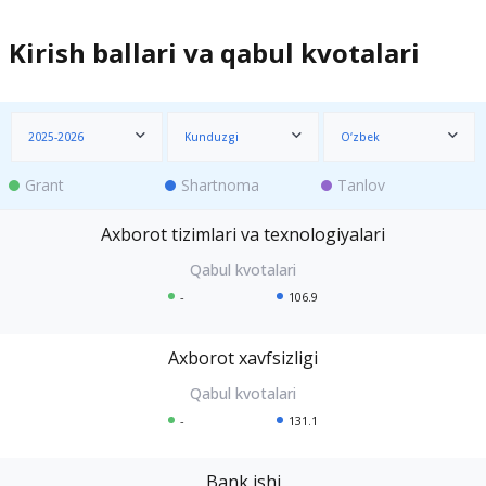
Kirish ballari va qabul kvotalari
2025-2026
Kunduzgi
O‘zbek
Grant
Shartnoma
Tanlov
Axborot tizimlari va texnologiyalari
-
106.9
Axborot xavfsizligi
-
131.1
Bank ishi