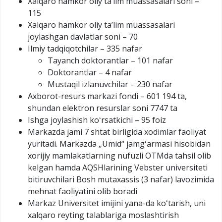
Xalqaro hamkor oliy taʼlim muassasalari soni –
115
Xalqaro hamkor oliy taʼlim muassasalari
joylashgan davlatlar soni – 70
Ilmiy tadqiqotchilar – 335 nafar
Tayanch doktorantlar – 101 nafar
Doktorantlar – 4 nafar
Mustaqil izlanuvchilar – 230 nafar
Axborot-resurs markazi fondi – 601 194 ta,
shundan elektron resurslar soni 7747 ta
Ishga joylashish koʻrsatkichi – 95 foiz
Markazda jami 7 shtat birligida xodimlar faoliyat
yuritadi. Markazda „Umid“ jamgʻarmasi hisobidan
xorijiy mamlakatlarning nufuzli OTMda tahsil olib
kelgan hamda AQSHlarining Vebster universiteti
bitiruvchilari Bosh mutaxassis (3 nafar) lavozimida
mehnat faoliyatini olib boradi
Markaz Universitet imijini yana-da koʻtarish, uni
xalqaro reyting talablariga moslashtirish