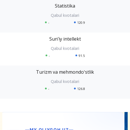
Statistika
-
120.9
Sunʼiy intellekt
-
91.5
Turizm va mehmondoʻstlik
-
126.8