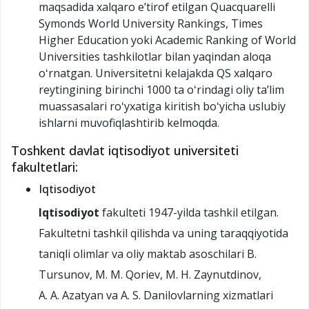
maqsadida xalqaro eʼtirof etilgan Quacquarelli
Symonds World University Rankings, Times
Higher Education yoki Academic Ranking of World
Universities tashkilotlar bilan yaqindan aloqa
oʻrnatgan. Universitetni kelajakda QS xalqaro
reytingining birinchi 1000 ta oʻrindagi oliy taʼlim
muassasalari roʻyxatiga kiritish boʻyicha uslubiy
ishlarni muvofiqlashtirib kelmoqda.
Toshkent davlat iqtisodiyot universiteti
fakultetlari:
Iqtisodiyot
Iqtisodiyot
fakulteti 1947-yilda tashkil etilgan.
Fakultetni tashkil qilishda va uning taraqqiyotida
taniqli olimlar va oliy maktab asoschilari B.
Tursunov, M. M. Qoriev, M. H. Zaynutdinov,
A. A. Azatyan va A. S. Danilovlarning xizmatlari