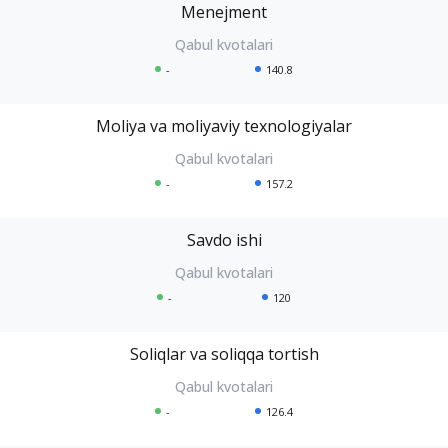
Menejment
-
140.8
Moliya va moliyaviy texnologiyalar
-
157.2
Savdo ishi
-
120
Soliqlar va soliqqa tortish
-
126.4