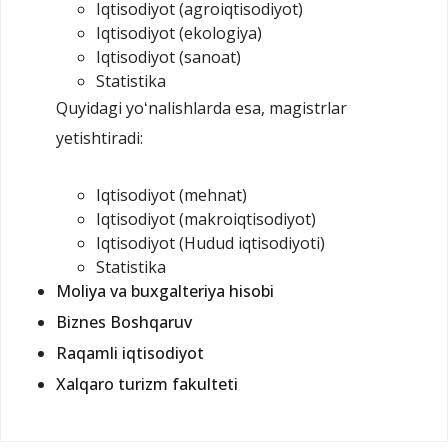
Iqtisodiyot (agroiqtisodiyot)
Iqtisodiyot (ekologiya)
Iqtisodiyot (sanoat)
Statistika
Quyidagi yoʻnalishlarda esa, magistrlar
yetishtiradi:
Iqtisodiyot (mehnat)
Iqtisodiyot (makroiqtisodiyot)
Iqtisodiyot (Hudud iqtisodiyoti)
Statistika
Moliya va buxgalteriya hisobi
Biznes Boshqaruv
Raqamli iqtisodiyot
Xalqaro turizm fakulteti