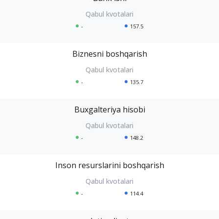
-
157.5
Biznesni boshqarish
-
135.7
Buxgalteriya hisobi
-
148.2
Inson resurslarini boshqarish
-
114.4