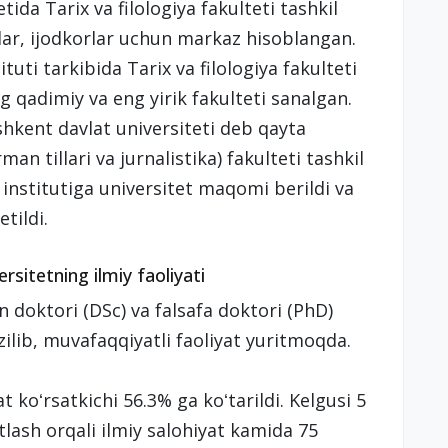
tida Tarix va filologiya fakulteti tashkil
lar, ijodkorlar uchun markaz hisoblangan.
uti tarkibida Tarix va filologiya fakulteti
g qadimiy va eng yirik fakulteti sanalgan.
oshkent davlat universiteti deb qayta
an tillari va jurnalistika) fakulteti tashkil
 institutiga universitet maqomi berildi va
etildi.
rsitetning ilmiy faoliyati
an doktori (DSc) va falsafa doktori (PhD)
zilib, muvafaqqiyatli faoliyat yuritmoqda.
t koʻrsatkichi 56.3% ga koʻtarildi. Kelgusi 5
atlash orqali ilmiy salohiyat kamida 75