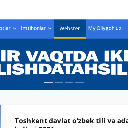
otlar
Imtihonlar
My.Oliygoh.uz
Webster
Toshkent davlat o‘zbek tili va ada