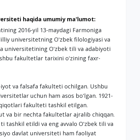
iversiteti haqida umumiy ma'lumot:
ntining 2016-yil 13-maydagi Farmoniga
iy universitetning Oʻzbek filologiyasi va
universitetining Oʻzbek tili va adabiyoti
hbu fakultetlar tarixini oʻzining faxr-
iyot va falsafa fakulteti ochilgan. Ushbu
iversitetlar uchun ham asos boʻlgan. 1921-
iqotlari fakulteti tashkil etilgan.
t va bir nechta fakultetlar ajralib chiqqan.
 tashkil etildi va eng avvalo Oʻzbek tili va
Osiyo davlat universiteti ham faoliyat