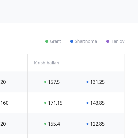
Grant
Shartnoma
Tanlov
Kirish ballari
20
157.5
131.25
160
171.15
143.85
20
155.4
122.85