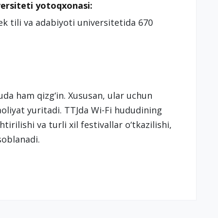
versiteti yotoqxonasi:
 tili va adabiyoti universitetida 670
juda ham qizg‘in. Xususan, ular uchun
oliyat yuritadi. TTJda Wi-Fi hududining
rilishi va turli xil festivallar o‘tkazilishi,
isoblanadi.