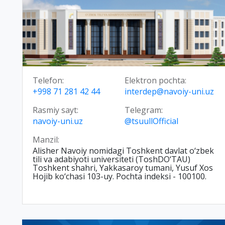
Telefon:
Elektron pochta:
+998 71 281 42 44
interdep@navoiy-uni.uz
Rasmiy sayt:
Telegram:
navoiy-uni.uz
@tsuullOfficial
Manzil:
Alisher Navoiy nomidagi Toshkent davlat o‘zbek
tili va adabiyoti universiteti (ToshDO‘TAU)
Toshkent shahri, Yakkasaroy tumani, Yusuf Xos
Hojib ko‘chasi 103-uy. Pochta indeksi - 100100.