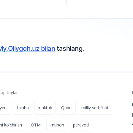
p teglar
iyent
talaba
maktab
Qabul
milliy sertifikat
ni ko'chirish
OTM
imtihon
perevod