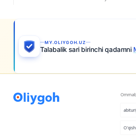
Ariza topshiring
Ommabo
abitur
O'qish