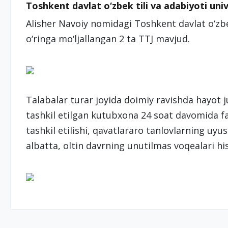
Toshkent davlat o‘zbek tili va adabiyoti uni
Alisher Navoiy nomidagi Toshkent davlat o‘zbek
o‘ringa mo‘ljallangan 2 ta TTJ mavjud.
Talabalar turar joyida doimiy ravishda hayot 
tashkil etilgan kutubxona 24 soat davomida fa
tashkil etilishi, qavatlararo tanlovlarning uyushti
albatta, oltin davrning unutilmas voqealari h