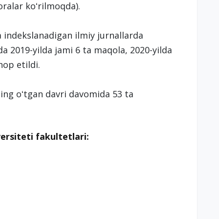
oralar koʻrilmoqda).
 indekslanadigan ilmiy jurnallarda
ida 2019-yilda jami 6 ta maqola, 2020-yilda
op etildi.
lning oʻtgan davri davomida 53 ta
ersiteti fakultetlari: