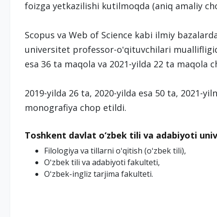
foizga yetkazilishi kutilmoqda (aniq amaliy ch
Scopus va Web of Science kabi ilmiy bazalarda
universitet professor-oʻqituvchilari mualliflig
esa 36 ta maqola va 2021-yilda 22 ta maqola ch
2019-yilda 26 ta, 2020-yilda esa 50 ta, 2021-yi
monografiya chop etildi.
Toshkent davlat o‘zbek tili va adabiyoti univ
Filologiya va tillarni oʻqitish (oʻzbek tili),
Oʻzbek tili va adabiyoti fakulteti,
Oʻzbek-ingliz tarjima fakulteti.