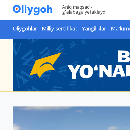
Aniq maqsad -
g'alabaga yetaklaydi
Oliygohlar
Milliy sertifikat
Yangiliklar
Ma'lum