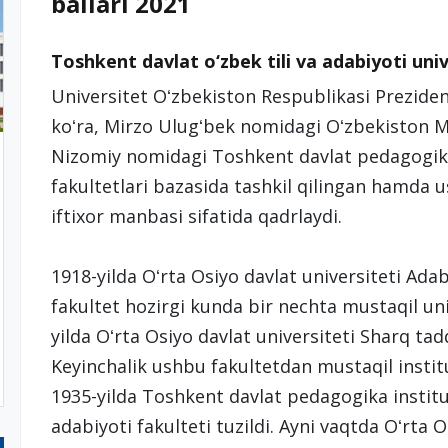
ballari 2021
Toshkent davlat o‘zbek tili va adabiyoti un
Universitet Oʻzbekiston Respublikasi Prezide
koʻra,
Mirzo Ulugʻbek nomidagi Oʻzbekiston Mill
Nizomiy nomidagi Toshkent davlat pedagogika 
fakultetlari bazasida tashkil qilingan hamda us
iftixor manbasi sifatida qadrlaydi.
1918-yilda Oʻrta Osiyo davlat universiteti Adab
fakultet hozirgi kunda bir nechta mustaqil un
yilda Oʻrta Osiyo davlat universiteti Sharq tadq
Keyinchalik ushbu fakultetdan mustaqil institu
1935-yilda Toshkent davlat pedagogika instituti
adabiyoti fakulteti tuzildi. Ayni vaqtda Oʻrta 