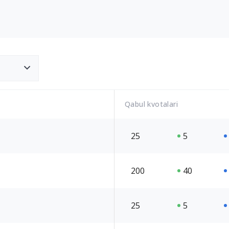
Qabul kvotalari
25
5
200
40
25
5