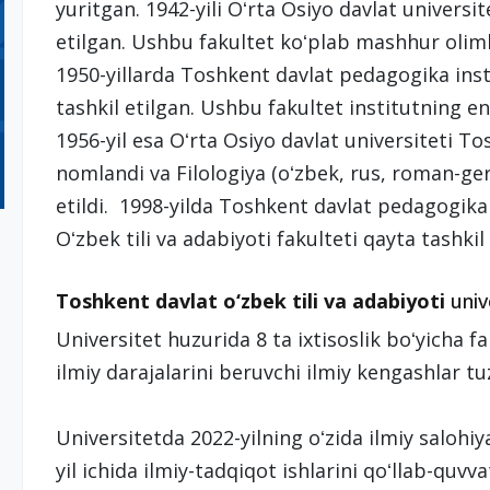
yuritgan. 1942-yili Oʻrta Osiyo davlat universite
etilgan. Ushbu fakultet koʻplab mashhur olim
1950-yillarda Toshkent davlat pedagogika instit
tashkil etilgan. Ushbu fakultet institutning en
1956-yil esa Oʻrta Osiyo davlat universiteti T
nomlandi va Filologiya (oʻzbek, rus, roman-germ
etildi. 1998-yilda Toshkent davlat pedagogika
Oʻzbek tili va adabiyoti fakulteti qayta tashkil 
Toshkent davlat o‘zbek tili va adabiyoti
unive
Universitet huzurida 8 ta ixtisoslik boʻyicha f
ilmiy darajalarini beruvchi ilmiy kengashlar tu
Universitetda 2022-yilning oʻzida ilmiy salohiya
yil ichida ilmiy-tadqiqot ishlarini qoʻllab-quvv