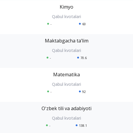
Kimyo
-
60
Maktabgacha taʼlim
-
70.6
Matematika
-
92
Oʻzbek tili va adabiyoti
-
138.1