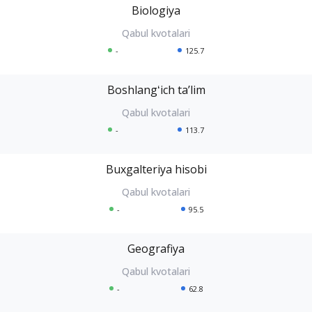
Biologiya
-
125.7
Boshlangʻich taʼlim
-
113.7
Buxgalteriya hisobi
-
95.5
Geografiya
-
62.8