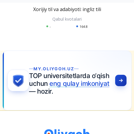
Xorijiy til va adabiyoti: ingliz tili
-
164.8
MY.OLIYGOH.UZ
TOP universitetlarda o‘qish
uchun
eng qulay imkoniyat
— hozir.