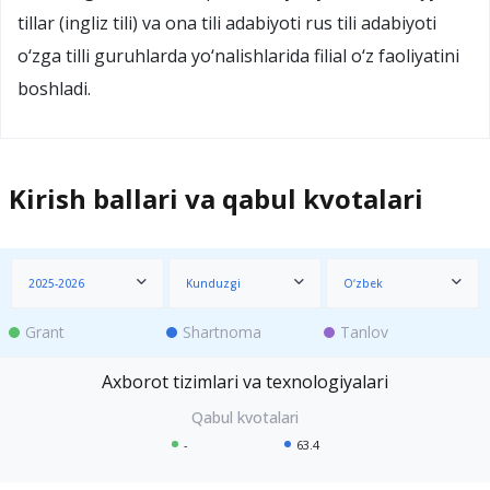
tillar (ingliz tili) va ona tili adabiyoti rus tili adabiyoti
o‘zga tilli guruhlarda yo‘nalishlarida filial o‘z faoliyatini
boshladi.
Kirish ballari va qabul kvotalari
2025-2026
Kunduzgi
O‘zbek
Grant
Shartnoma
Tanlov
Axborot tizimlari va texnologiyalari
-
63.4