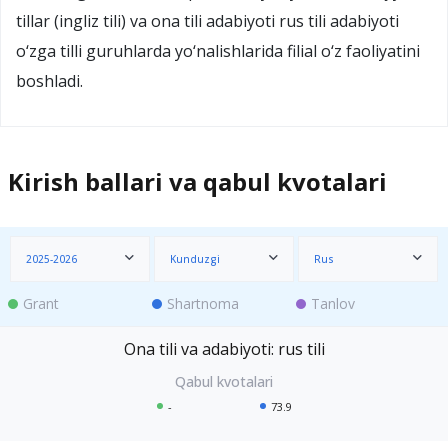
tillar (ingliz tili) va ona tili adabiyoti rus tili adabiyoti
o‘zga tilli guruhlarda yo‘nalishlarida filial o‘z faoliyatini
boshladi.
Kirish ballari va qabul kvotalari
2025-2026
Kunduzgi
Rus
Grant
Shartnoma
Tanlov
Ona tili va adabiyoti: rus tili
-
73.9