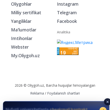
Oliygohlar
Instagram
Milliy sertifikat
Telegram
Yangiliklar
Facebook
Ma'lumotlar
Analitika
Imtihonlar
Webster
My.Oliygoh.uz
2026 © Oliygoh.uz, Barcha huquqlar himoyalangan
Reklama
/
Foydalanish shartlari
Nufuzli universitetlarda
chegirmali kontrakt