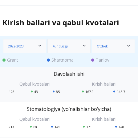
Kirish ballari va qabul kvotalari
2022-2023
Kunduzgi
O‘zbek
Grant
Shartnoma
Tanlov
Davolash ishi
128
43
85
167.9
145.7
Stomatologiya (yo‘nalishlar bo‘yicha)
213
68
145
171
148