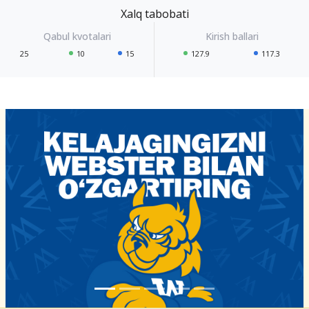
Xalq tabobati
25
10
15
127.9
117.3