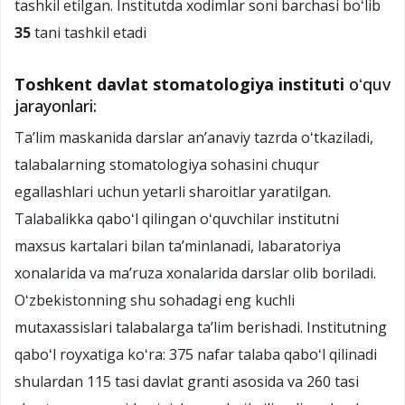
tashkil etilgan. Institutda xodimlar soni barchasi boʻlib
35
tani tashkil etadi
Toshkent davlat stomatologiya instituti
oʻquv
jarayonlari:
Taʼlim maskanida darslar anʼanaviy tazrda oʻtkaziladi,
talabalarning stomatologiya sohasini chuqur
egallashlari uchun yetarli sharoitlar yaratilgan.
Talabalikka qaboʻl qilingan oʻquvchilar institutni
maxsus kartalari bilan taʼminlanadi, labaratoriya
xonalarida va maʼruza xonalarida darslar olib boriladi.
Oʻzbekistonning shu sohadagi eng kuchli
mutaxassislari talabalarga taʼlim berishadi. Institutning
qaboʻl royxatiga koʻra: 375 nafar talaba qaboʻl qilinadi
shulardan 115 tasi davlat granti asosida va 260 tasi