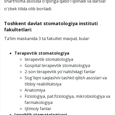
shartnoma asosida oʻqishga qaboʻl qilinadi va darslar
oʻzbek tilida olib boriladi.
Toshkent davlat stomatologiya instituti
fakultetlari:
Taʼlim maskanida 3 ta fakultet mavjud, bular:
Terapevtik stomatologiya
terapevtik stomatologiya
Gospital terapevtik stomatologiya
2-son terapevtik yo'nalishdagi fanlar
Sog'liqni saqlashni tashkil qilish asoslari va
tibbiy reabilitatsiya
Anatomiya
Fiziologiya, pat.fiziologiya, mikrobiologiya va
farmakologiya
Ijtimoiy fanlar
Jarrohlik stomatologiyasi