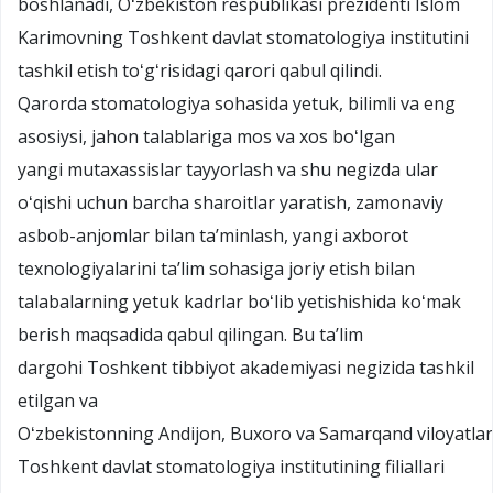
boshlanadi, Oʻzbekiston respublikasi prezidenti Islom
Karimovning Toshkent davlat stomatologiya institutini
tashkil etish toʻgʻrisidagi qarori qabul qilindi.
Qarorda stomatologiya sohasida yetuk, bilimli va eng
asosiysi, jahon talablariga mos va xos boʻlgan
yangi mutaxassislar tayyorlash va shu negizda ular
oʻqishi uchun barcha sharoitlar yaratish, zamonaviy
asbob-anjomlar bilan taʼminlash, yangi axborot
texnologiyalarini taʼlim sohasiga joriy etish bilan
talabalarning yetuk kadrlar boʻlib yetishishida koʻmak
berish maqsadida qabul qilingan. Bu taʼlim
dargohi Toshkent tibbiyot akademiyasi negizida tashkil
etilgan va
Oʻzbekistonning Andijon, Buxoro va Samarqand viloyatlar
Toshkent davlat stomatologiya institutining filiallari