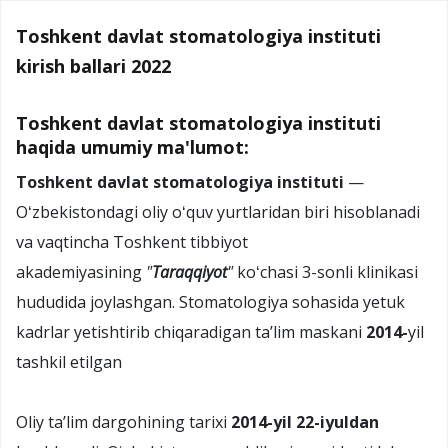
Toshkent davlat stomatologiya instituti
kirish ballari 2022
Toshkent davlat stomatologiya instituti
haqida umumiy ma'lumot:
Toshkent davlat stomatologiya instituti
—
Oʻzbekistondagi oliy oʻquv yurtlaridan biri hisoblanadi
va vaqtincha Toshkent tibbiyot
akademiyasining
"
Taraqqiyot
"
koʻchasi 3-sonli klinikasi
hududida joylashgan. Stomatologiya sohasida yetuk
kadrlar yetishtirib chiqaradigan taʼlim maskani
2014-
yil
tashkil etilgan
Oliy taʼlim dargohining tarixi
2014-yil 22-iyuldan