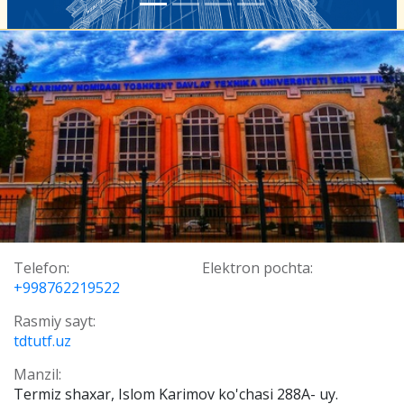
Telefon:
Elektron pochta:
+998762219522
Rasmiy sayt:
tdtutf.uz
Manzil:
Termiz shaxar, Islom Karimov ko'chasi 288A- uy.