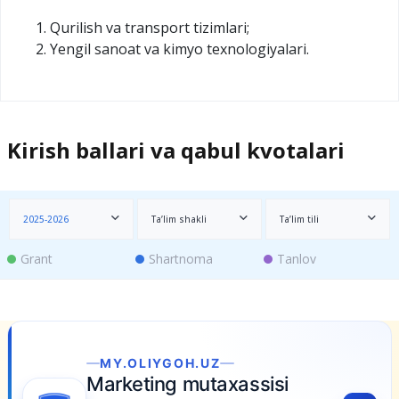
Qurilish va transport tizimlari;
Yengil sanoat va kimyo texnologiyalari.
Kirish ballari va qabul kvotalari
2025-2026
Ta’lim shakli
Ta’lim tili
Grant
Shartnoma
Tanlov
MY.OLIYGOH.UZ
Marketing mutaxassisi