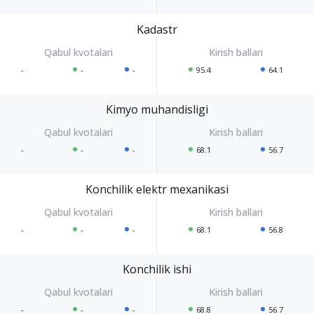
Kadastr
-
-
-
95.4
64.1
Kimyo muhandisligi
-
-
-
68.1
56.7
Konchilik elektr mexanikasi
-
-
-
68.1
56.8
Konchilik ishi
-
-
-
68.8
56.7