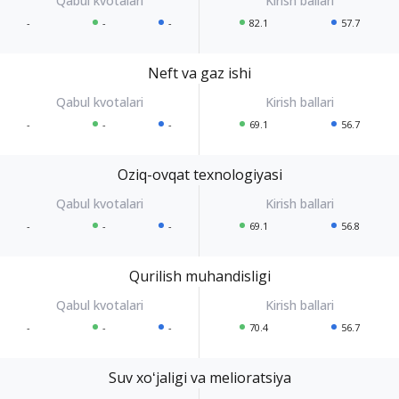
-
-
-
82.1
57.7
Neft va gaz ishi
-
-
-
69.1
56.7
Oziq-ovqat texnologiyasi
-
-
-
69.1
56.8
Qurilish muhandisligi
-
-
-
70.4
56.7
Suv xoʻjaligi va melioratsiya