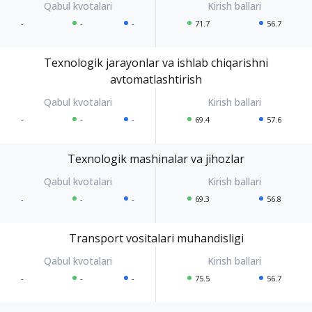
-
-
-
71.7
56.7
Texnologik jarayonlar va ishlab chiqarishni
avtomatlashtirish
-
-
-
69.4
57.6
Texnologik mashinalar va jihozlar
-
-
-
69.3
56.8
Transport vositalari muhandisligi
-
-
-
75.5
56.7