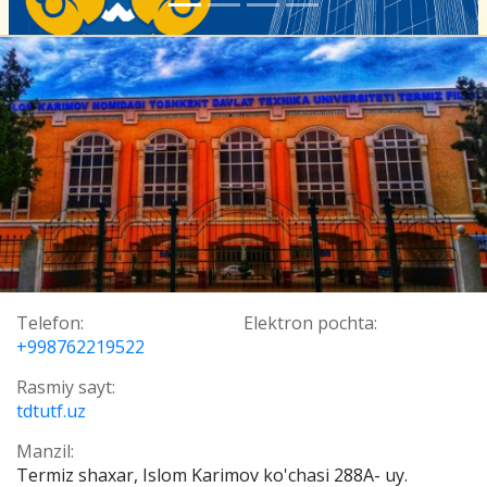
Telefon:
Elektron pochta:
+998762219522
Rasmiy sayt:
tdtutf.uz
Manzil:
Termiz shaxar, Islom Karimov ko'chasi 288A- uy.