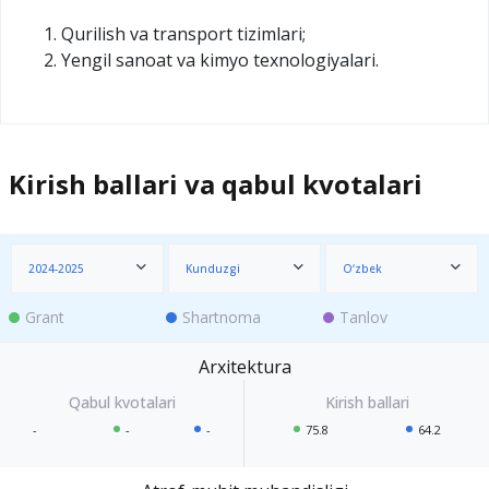
Qurilish va transport tizimlari;
Yengil sanoat va kimyo texnologiyalari.
Kirish ballari va qabul kvotalari
2024-2025
Kunduzgi
O‘zbek
Grant
Shartnoma
Tanlov
Arxitektura
-
-
-
75.8
64.2