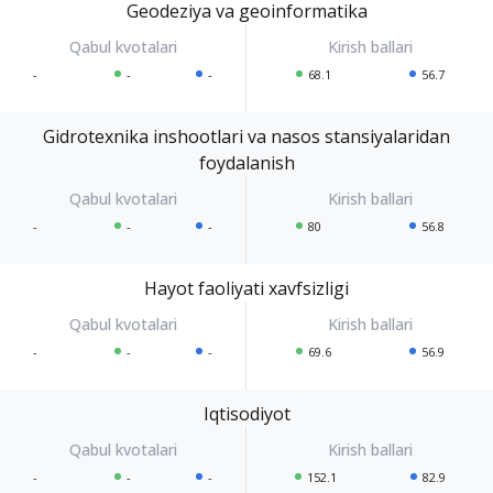
Geodeziya va geoinformatika
-
-
-
68.1
56.7
Gidrotexnika inshootlari va nasos stansiyalaridan
foydalanish
-
-
-
80
56.8
Hayot faoliyati xavfsizligi
-
-
-
69.6
56.9
Iqtisodiyot
-
-
-
152.1
82.9