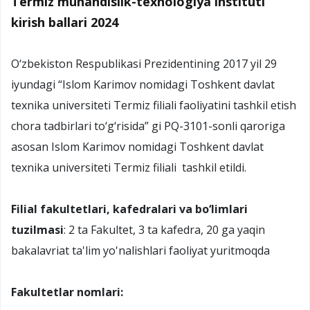
Termiz muhandislik-texnologiya instituti
kirish ballari 2024
O‘zbekiston Respublikasi Prezidentining 2017 yil 29
iyundagi “Islom Karimov nomidagi Toshkent davlat
texnika universiteti Termiz filiali faoliyatini tashkil etish
chora tadbirlari to‘g‘risida” gi PQ-3101-sonli qaroriga
asosan Islom Karimov nomidagi Toshkent davlat
texnika universiteti Termiz filiali tashkil etildi.
Filial fakultetlari, kafedralari va bo‘limlari
tuzilmasi
: 2 ta Fakultet, 3 ta kafedra, 20 ga yaqin
bakalavriat ta'lim yo'nalishlari faoliyat yuritmoqda
Fakultetlar nomlari: