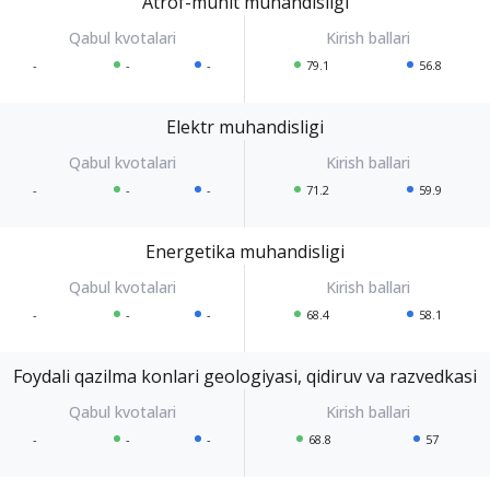
Atrof-muhit muhandisligi
-
-
-
79.1
56.8
Elektr muhandisligi
-
-
-
71.2
59.9
Energetika muhandisligi
-
-
-
68.4
58.1
Foydali qazilma konlari geologiyasi, qidiruv va razvedkasi
-
-
-
68.8
57