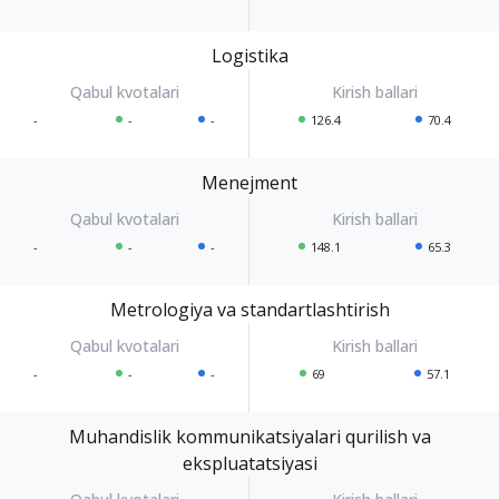
Logistika
-
-
-
126.4
70.4
Menejment
-
-
-
148.1
65.3
Metrologiya va standartlashtirish
-
-
-
69
57.1
Muhandislik kommunikatsiyalari qurilish va
ekspluatatsiyasi