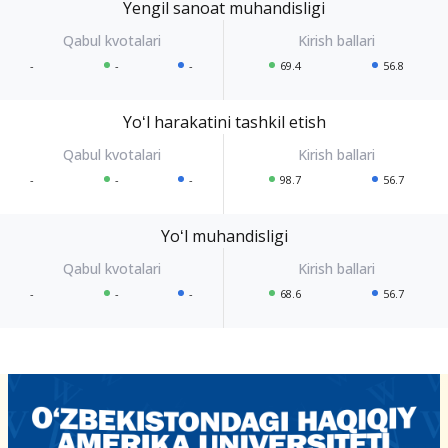
Yengil sanoat muhandisligi
-
-
-
69.4
56.8
Yoʻl harakatini tashkil etish
-
-
-
98.7
56.7
Yoʻl muhandisligi
-
-
-
68.6
56.7