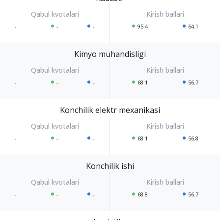
-
-
-
95.4
64.1
Kimyo muhandisligi
-
-
-
68.1
56.7
Konchilik elektr mexanikasi
-
-
-
68.1
56.8
Konchilik ishi
-
-
-
68.8
56.7