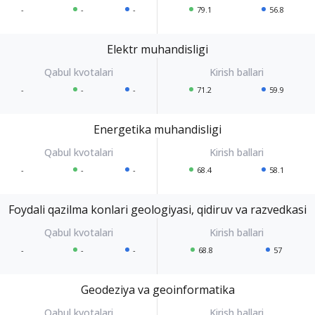
-
-
-
79.1
56.8
Elektr muhandisligi
-
-
-
71.2
59.9
Energetika muhandisligi
-
-
-
68.4
58.1
Foydali qazilma konlari geologiyasi, qidiruv va razvedkasi
-
-
-
68.8
57
Geodeziya va geoinformatika