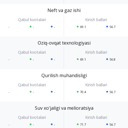
Neft va gaz ishi
-
-
-
69.1
56.7
Oziq-ovqat texnologiyasi
-
-
-
69.1
56.8
Qurilish muhandisligi
-
-
-
70.4
56.7
Suv xoʻjaligi va melioratsiya
-
-
-
71.7
56.7