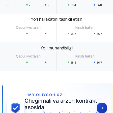
-
-
-
69.4
56.8
Yoʻl harakatini tashkil etish
-
-
-
98.7
56.7
Yoʻl muhandisligi
-
-
-
68.6
56.7
MY.OLIYGOH.UZ
Chegirmali va arzon kontrakt
asosida