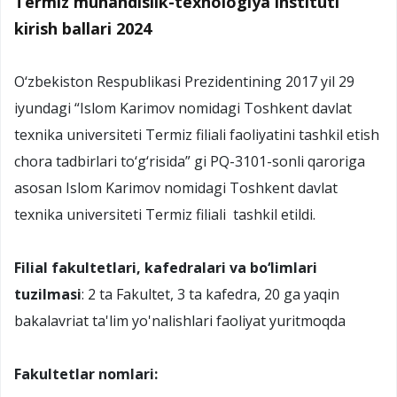
Termiz muhandislik-texnologiya instituti
kirish ballari 2024
O‘zbekiston Respublikasi Prezidentining 2017 yil 29
iyundagi “Islom Karimov nomidagi Toshkent davlat
texnika universiteti Termiz filiali faoliyatini tashkil etish
chora tadbirlari to‘g‘risida” gi PQ-3101-sonli qaroriga
asosan Islom Karimov nomidagi Toshkent davlat
texnika universiteti Termiz filiali tashkil etildi.
Filial fakultetlari, kafedralari va bo‘limlari
tuzilmasi
: 2 ta Fakultet, 3 ta kafedra, 20 ga yaqin
bakalavriat ta'lim yo'nalishlari faoliyat yuritmoqda
Fakultetlar nomlari: