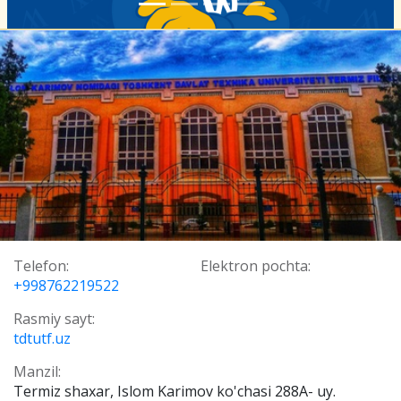
Telefon:
Elektron pochta:
+998762219522
Rasmiy sayt:
tdtutf.uz
Manzil:
Termiz shaxar, Islom Karimov ko'chasi 288A- uy.