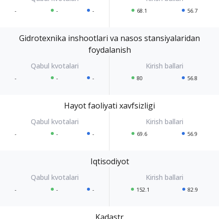
-
-
-
68.1
56.7
Gidrotexnika inshootlari va nasos stansiyalaridan
foydalanish
-
-
-
80
56.8
Hayot faoliyati xavfsizligi
-
-
-
69.6
56.9
Iqtisodiyot
-
-
-
152.1
82.9
Kadastr