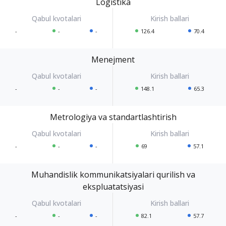
Logistika
-
-
-
126.4
70.4
Menejment
-
-
-
148.1
65.3
Metrologiya va standartlashtirish
-
-
-
69
57.1
Muhandislik kommunikatsiyalari qurilish va
ekspluatatsiyasi
-
-
-
82.1
57.7