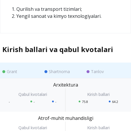
Qurilish va transport tizimlari;
Yengil sanoat va kimyo texnologiyalari.
Kirish ballari va qabul kvotalari
Grant
Shartnoma
Tanlov
Arxitektura
-
-
-
75.8
64.2
Atrof-muhit muhandisligi