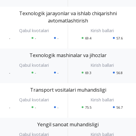
Texnologik jarayonlar va ishlab chiqarishni
avtomatlashtirish
-
-
-
69.4
57.6
Texnologik mashinalar va jihozlar
-
-
-
69.3
56.8
Transport vositalari muhandisligi
-
-
-
75.5
56.7
Yengil sanoat muhandisligi