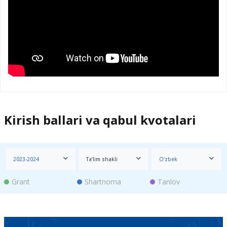
Kirish ballari va qabul kvotalari
2023-2024
Ta’lim shakli
O‘zbek
Grant
Shartnoma
Tanlov