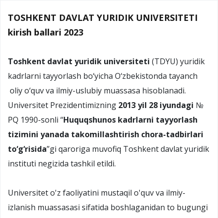
TOSHKENT DAVLAT YURIDIK UNIVERSITETI
kirish ballari 2023
Toshkent davlat yuridik universiteti
(TDYU) yuridik
kadrlarni tayyorlash bo‘yicha O‘zbekistonda tayanch
oliy o‘quv va ilmiy-uslubiy muassasa hisoblanadi.
Universitet Prezidentimizning
2013 yil 28 iyundagi
№
PQ 1990-sonli “
Huquqshunos kadrlarni tayyorlash
tizimini yanada takomillashtirish chora-tadbirlari
to‘g‘risida
”gi qaroriga muvofiq Toshkent davlat yuridik
instituti negizida tashkil etildi.
Universitet o'z faoliyatini mustaqil o'quv va ilmiy-
izlanish muassasasi sifatida boshlaganidan to bugungi