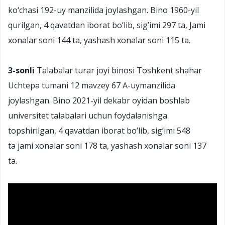
ko‘chasi 192-uy manzilida joylashgan. Bino 1960-yil
qurilgan, 4 qavatdan iborat bo’lib, sig’imi 297 ta, Jami
xonalar soni 144 ta, yashash xonalar soni 115 ta.
3-
sonli
Talabalar turar joyi binosi Toshkent shahar
Uchtepa tumani 12 mavzey 67 А-uymanzilida
joylashgan. Bino 2021-yil dekabr oyidan boshlab
universitet talabalari uchun foydalanishga
topshirilgan, 4 qavatdan iborat bo’lib, sig’imi 548
ta jami xonalar soni 178 ta, yashash xonalar soni 137
ta.