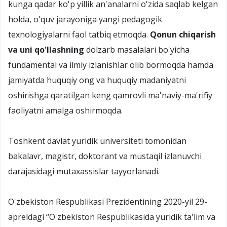
kunga qadar ko'p yillik an'analarni o'zida saqlab kelgan
holda, o'quv jarayoniga yangi pedagogik
texnologiyalarni faol tatbiq etmoqda.
Qonun chiqarish
va uni qo'llashning
dolzarb masalalari bo'yicha
fundamental va ilmiy izlanishlar olib bormoqda hamda
jamiyatda huquqiy ong va huquqiy madaniyatni
oshirishga qaratilgan keng qamrovli ma'naviy-ma'rifiy
faoliyatni amalga oshirmoqda.
Toshkent davlat yuridik universiteti tomonidan
bakalavr, magistr, doktorant va mustaqil izlanuvchi
darajasidagi mutaxassislar tayyorlanadi.
O'zbekiston Respublikasi Prezidentining 2020-yil 29-
apreldagi “O'zbekiston Respublikasida yuridik ta'lim va