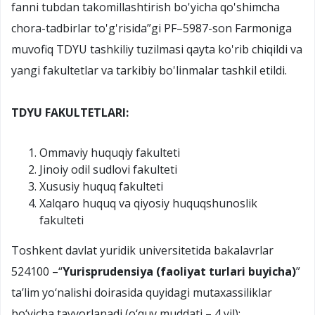
fanni tubdan takomillashtirish bo'yicha qo'shimcha
chora-tadbirlar to'g'risida”gi PF–5987-son Farmoniga
muvofiq TDYU tashkiliy tuzilmasi qayta ko'rib chiqildi va
yangi fakultetlar va tarkibiy bo'linmalar tashkil etildi.
TDYU FAKULTETLARI:
Ommaviy huquqiy fakulteti
Jinoiy odil sudlovi fakulteti
Xususiy huquq fakulteti
Xalqaro huquq va qiyosiy huquqshunoslik
fakulteti
Toshkent davlat yuridik universitetida bakalavrlar
524100 –“
Yurisprudensiya (faoliyat turlari buyicha)
”
ta’lim yo‘nalishi doirasida quyidagi mutaxassiliklar
bo‘yicha tayyorlanadi (o‘quv muddati – 4 yil):