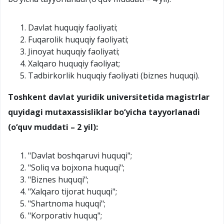
Davlat huquqiy faoliyati;
Fuqarolik huquqiy faoliyati;
Jinoyat huquqiy faoliyati;
Xalqaro huquqiy faoliyat;
Tadbirkorlik huquqiy faoliyati (biznes huquqi).
Toshkent davlat yuridik universitetida magistrlar
quyidagi mutaxassisliklar bo‘yicha tayyorlanadi
(o‘quv muddati – 2 yil):
"Davlat boshqaruvi huquqi";
"Soliq va bojxona huquqi";
"Biznes huquqi";
"Xalqaro tijorat huquqi";
"Shartnoma huquqi";
"Korporativ huquq";