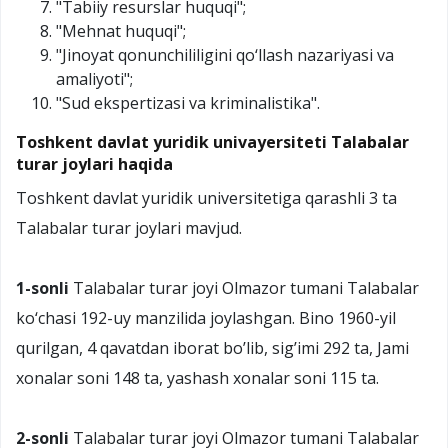
"Tabiiy resurslar huquqi";
"Mehnat huquqi";
"Jinoyat qonunchililigini qo‘llash nazariyasi va
amaliyoti";
"Sud ekspertizasi va kriminalistika".
Toshkent davlat yuridik univayersiteti Talabalar
turar joylari haqida
Toshkent davlat yuridik universitetiga qarashli 3 ta
Talabalar turar joylari mavjud.
1-sonli
Talabalar turar joyi Olmazor tumani Talabalar
ko‘chasi 192-uy manzilida joylashgan. Bino 1960-yil
qurilgan, 4 qavatdan iborat bo’lib, sig’imi 292 ta, Jami
xonalar soni 148 ta, yashash xonalar soni 115 ta.
2-sonli
Talabalar turar joyi Olmazor tumani Talabalar