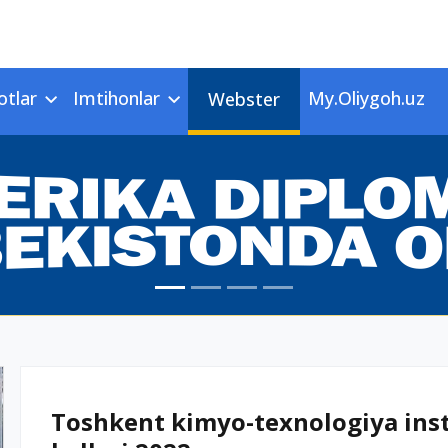
otlar
Imtihonlar
My.Oliygoh.uz
Webster
Toshkent kimyo-texnologiya instit