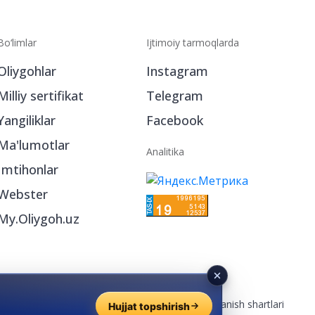
Bo‘limlar
Ijtimoiy tarmoqlarda
Oliygohlar
Instagram
Milliy sertifikat
Telegram
Yangiliklar
Facebook
Ma'lumotlar
Analitika
Imtihonlar
Webster
My.Oliygoh.uz
Reklama
/
Foydalanish shartlari
Hujjat topshirish