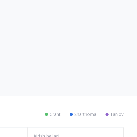
Grant
Shartnoma
Tanlov
Kirish ballari