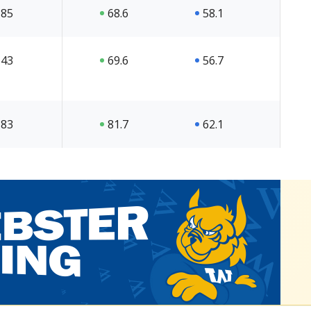
85
68.6
58.1
43
69.6
56.7
83
81.7
62.1