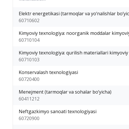
Elektr energetikasi (tarmoqlar va yo‘nalishlar bo‘yi
60710602
Kimyoviy texnologiya: noorganik moddalar kimyoviy
60710104
Kimyoviy texnologiya: qurilish materiallari kimyoviy
60710103
Konservalash texnologiyasi
60720400
Menejment (tarmoqlar va sohalar bo‘yicha)
60411212
Neftgazkimyo sanoati texnologiyasi
60720900