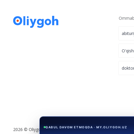
Ommabo
abitur
O'qish
dokto
QABUL DAVOM ETMOQDA · MY.OLIYGOH.UZ
2026 © Oliygoh.uz, Barcha huquqlar himoyalangan
TOP universitetlarda
stipendiya asosida