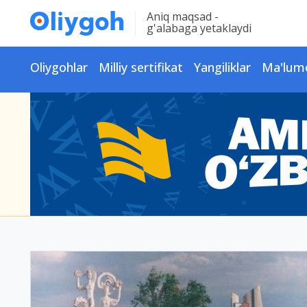
Aniq maqsad -
g'alabaga yetaklaydi
Oliygohlar
Milliy sertifikat
Yangiliklar
Ma'lum