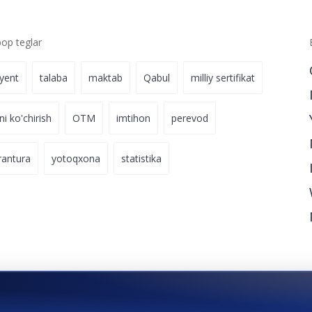
p teglar
iyent
talaba
maktab
Qabul
milliy sertifikat
ni ko'chirish
OTM
imtihon
perevod
rantura
yotoqxona
statistika
talaba bo‘lish uchun hozir harakat qiling.