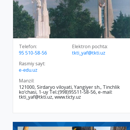
Telefon:
Elektron pochta:
95 510-58-56
tkti_yaf@tkti.uz
Rasmiy sayt:
e-edu.uz
Manzil:
121000, Sirdaryo viloyati, Yangiyer sh., Tinchlik
ko‘chasi, 1-uy Tel.:(998)95511-58-56, e-mail:
tkti_yaf@tkti.uz, www.ticty.uz