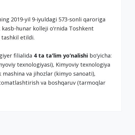
ng 2019-yil 9-iyuldagi 573-sonli qaroriga
k kasb-hunar kolleji o‘rnida Toshkent
tashkil etildi.
yer filialida
4 ta ta'lim yo‘nalishi
bo‘yicha:
yoviy texnologiyasi), Kimyoviy texnologiya
k mashina va jihozlar (kimyo sanoati),
vtomatlashtirish va boshqaruv (tarmoqlar