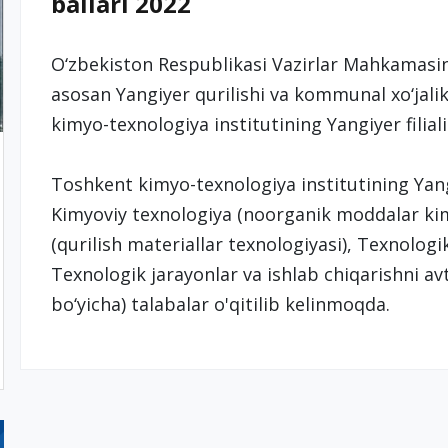
ballari 2022
O‘zbekiston Respublikasi Vazirlar Mahkamasini
asosan Yangiyer qurilishi va kommunal xo‘jali
kimyo-texnologiya institutining Yangiyer filiali 
Toshkent kimyo-texnologiya institutining Yangi
Kimyoviy texnologiya (noorganik moddalar kim
(qurilish materiallar texnologiyasi), Texnologi
Texnologik jarayonlar va ishlab chiqarishni a
bo‘yicha) talabalar o'qitilib kelinmoqda.