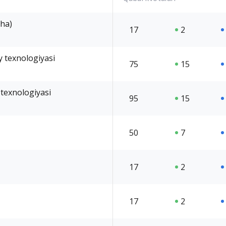
cha)
17
2
 texnologiyasi
75
15
 texnologiyasi
95
15
50
7
17
2
17
2