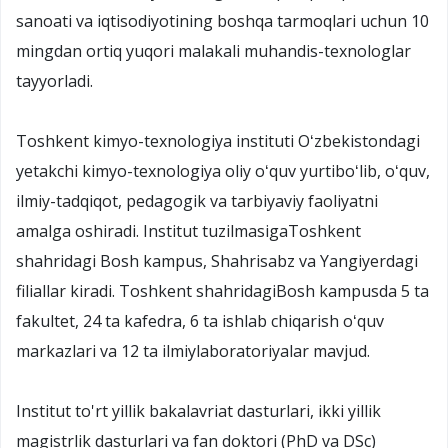
sanoati va iqtisodiyotining boshqa tarmoqlari uchun 10
mingdan ortiq yuqori malakali muhandis-texnologlar
tayyorladi.
Toshkent kimyo-texnologiya instituti Oʻzbekistondagi
yetakchi kimyo-texnologiya oliy oʻquv yurtiboʻlib, oʻquv,
ilmiy-tadqiqot, pedagogik va tarbiyaviy faoliyatni
amalga oshiradi. Institut tuzilmasigaToshkent
shahridagi Bosh kampus, Shahrisabz va Yangiyerdagi
filiallar kiradi. Toshkent shahridagiBosh kampusda 5 ta
fakultet, 24 ta kafedra, 6 ta ishlab chiqarish oʻquv
markazlari va 12 ta ilmiylaboratoriyalar mavjud.
Institut to'rt yillik bakalavriat dasturlari, ikki yillik
magistrlik dasturlari va fan doktori (PhD va DSc)