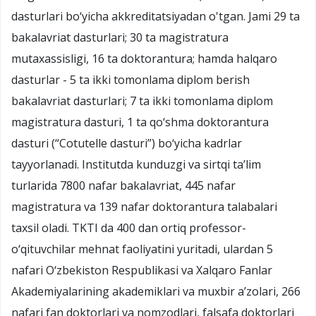
dasturlari bo‘yicha akkreditatsiyadan o'tgan. Jami 29 ta
bakalavriat dasturlari; 30 ta magistratura
mutaxassisligi, 16 ta doktorantura; hamda halqaro
dasturlar - 5 ta ikki tomonlama diplom berish
bakalavriat dasturlari; 7 ta ikki tomonlama diplom
magistratura dasturi, 1 ta qo‘shma doktorantura
dasturi (“Cotutelle dasturi”) bo‘yicha kadrlar
tayyorlanadi. Institutda kunduzgi va sirtqi ta’lim
turlarida 7800 nafar bakalavriat, 445 nafar
magistratura va 139 nafar doktorantura talabalari
taxsil oladi. TKTI da 400 dan ortiq professor-
o‘qituvchilar mehnat faoliyatini yuritadi, ulardan 5
nafari O‘zbekiston Respublikasi va Xalqaro Fanlar
Akademiyalarining akademiklari va muxbir a’zolari, 266
nafari fan doktorlari va nomzodlari, falsafa doktorlari