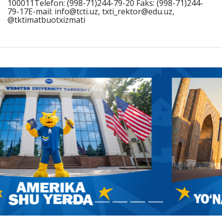
100011Telefon: (998-71)244-79-20 Faks: (998-71)244-
79-17E-mail: info@tcti.uz, txti_rektor@edu.uz,
@tktimatbuotxizmati