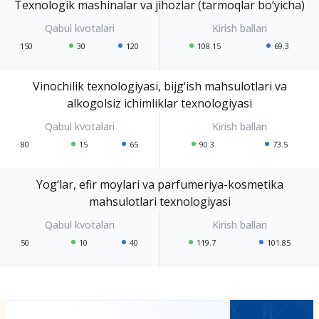
Texnologik mashinalar va jihozlar (tarmoqlar bo‘yicha)
150
30
120
108.15
69.3
Vinochilik texnologiyasi, bijg‘ish mahsulotlari va
alkogolsiz ichimliklar texnologiyasi
80
15
65
90.3
73.5
Yog‘lar, efir moylari va parfumeriya-kosmetika
mahsulotlari texnologiyasi
50
10
40
119.7
101.85