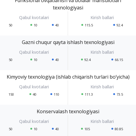
Funksional ovqatlanish va bolalar mahsulotlari
texnologiyasi
50
10
40
115.5
92.4
Gazni chuqur qayta ishlash texnologiyasi
50
10
40
92.4
66.15
Kimyoviy texnologiya (ishlab chiqarish turlari bo‘yicha)
150
40
110
111.3
73.5
Konservalash texnologiyasi
50
10
40
105
80.85