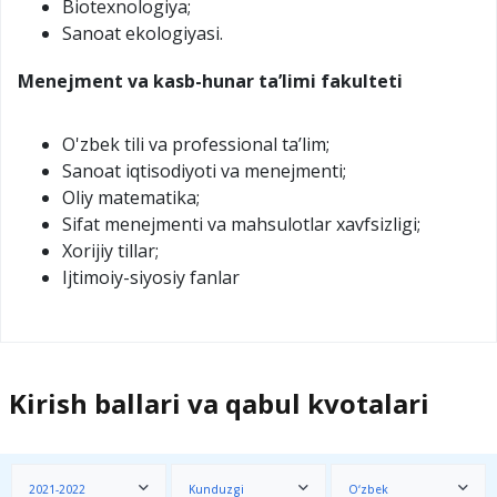
Biotexnologiya;
Sanoat ekologiyasi.
Menejment va kasb-hunar taʼlimi fakulteti
O'zbek tili va professional ta’lim;
Sаnоаt iqtisоdiyoti vа mеnеjmеnti;
Oliy matematika;
Sifat menejmenti va mahsulotlar xavfsizligi;
Xorijiy tillar;
Ijtimoiy-siyosiy fanlar
Kirish ballari va qabul kvotalari
2021-2022
Kunduzgi
O‘zbek