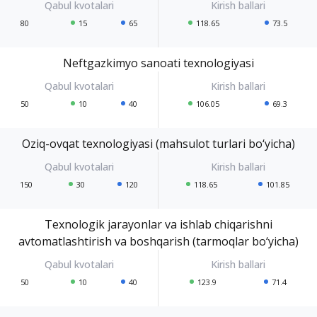
80
15
65
118.65
73.5
Neftgazkimyo sanoati texnologiyasi
50
10
40
106.05
69.3
Oziq-ovqat texnologiyasi (mahsulot turlari bo‘yicha)
150
30
120
118.65
101.85
Texnologik jarayonlar va ishlab chiqarishni
avtomatlashtirish va boshqarish (tarmoqlar bo‘yicha)
50
10
40
123.9
71.4