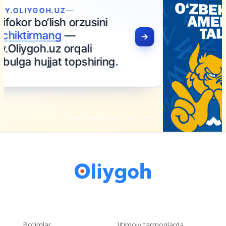
Bo‘limlar
Ijtimoiy tarmoqlarda