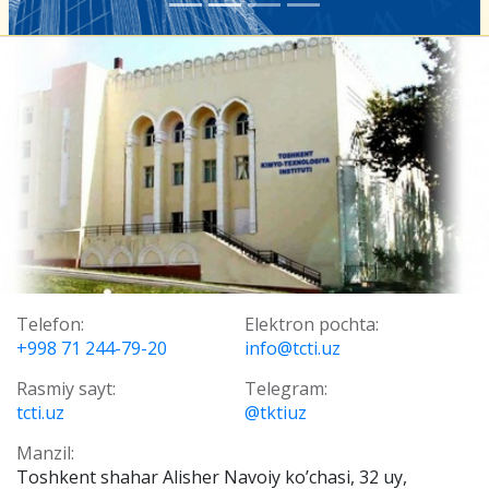
Telefon:
Elektron pochta:
+998 71 244-79-20
info@tcti.uz
Rasmiy sayt:
Telegram:
tcti.uz
@tktiuz
Manzil:
Toshkent shahar Alisher Navoiy ko’chasi, 32 uy,