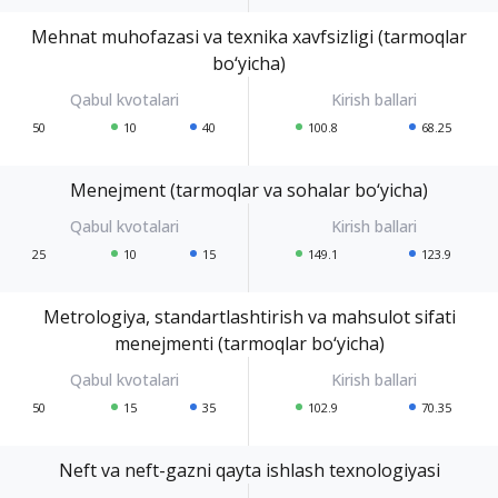
Mehnat muhofazasi va texnika xavfsizligi (tarmoqlar
bo‘yicha)
50
10
40
100.8
68.25
Menejment (tarmoqlar va sohalar bo‘yicha)
25
10
15
149.1
123.9
Metrologiya, standartlashtirish va mahsulot sifati
menejmenti (tarmoqlar bo‘yicha)
50
15
35
102.9
70.35
Neft va neft-gazni qayta ishlash texnologiyasi