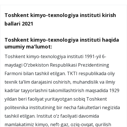
Toshkent kimyo-texnologiya instituti kirish
ballari 2021
Toshkent kimyo-texnologiya instituti haqida
umumiy ma'lumot:
Toshkent kimyo-texnologiya instituti 1991-yil 6-
maydagi O‘zbekiston Respublikasi Prezidentining
Farmoni bilan tashkil etilgan. TKTI respublikada oliy
texnik ta’lim darajasini oshirish, muhandislik va ilmiy
kadrlar tayyorlashni takomillashtirish maqsadida 1929
yildan beri faoliyat yuritayotgan sobiq Toshkent
politexnika institutining bir necha fakultetlari negizida
tashkil etilgan. Institut o‘z faoliyati davomida
mamlakatimiz kimyo, neft-gaz, oziq-ovqat, qurilish