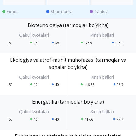
Grant
Shartnoma
Tanlov
Biotexnologiya (tarmoqlar bo‘yicha)
50
15
35
123.9
113.4
Ekologiya va atrof-muhit muhofazasi (tarmoqlar va
sohalar bo‘yicha)
50
10
40
116.55
98.7
Energetika (tarmoqlar bo‘yicha)
50
10
40
117.6
77.7