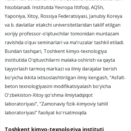
hisoblanadi. Institutda Yevropa Ittifoqi, AQSh,
Yaponiya, Xitoy, Rossiya Federatsiyasi, Janubiy Koreya
va b. davlatlar etakchi universitetlaridan taklif etilgan
xorijiy professor-o‘qituvchilar tomonidan muntazam
ravishda o‘quv seminarlari va ma’ruzalar tashkil etiladi.
Bundan tashqari, Toshkent kimyo-texnologiya
institutida Oʻqituvchilarni malaka oshirish va qayta
tayyorlash tarmoq markazi va ilmiy darajalar berish
boʻyicha ikkita ixtisoslashtirilgan ilmiy kengash, “Asfalt-
beton texnologiyasini modifikatsiyalash boʻyicha
Oʻzbekiston-Xitoy qoʻshma ilmiytadqiqot
laboratoriyasi”, “Zamonaviy fizik-kimyoviy tahlil
laboratoriyasi” faoliyat koʻrsatmoqda.
Toshkent kimyo-texnologiya instituti