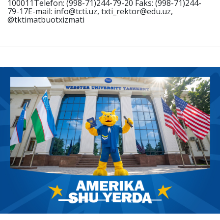
100011Telefon: (998-71)244-79-20 Faks: (998-71)244-
79-17E-mail: info@tcti.uz, txti_rektor@edu.uz,
@tktimatbuotxizmati