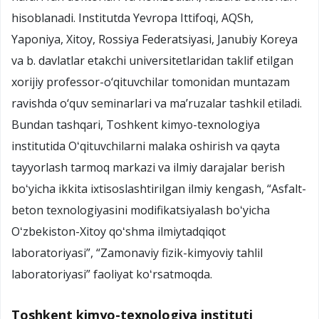
hisoblanadi. Institutda Yevropa Ittifoqi, AQSh,
Yaponiya, Xitoy, Rossiya Federatsiyasi, Janubiy Koreya
va b. davlatlar etakchi universitetlaridan taklif etilgan
xorijiy professor-o‘qituvchilar tomonidan muntazam
ravishda o‘quv seminarlari va ma’ruzalar tashkil etiladi.
Bundan tashqari, Toshkent kimyo-texnologiya
institutida Oʻqituvchilarni malaka oshirish va qayta
tayyorlash tarmoq markazi va ilmiy darajalar berish
boʻyicha ikkita ixtisoslashtirilgan ilmiy kengash, “Asfalt-
beton texnologiyasini modifikatsiyalash boʻyicha
Oʻzbekiston-Xitoy qoʻshma ilmiytadqiqot
laboratoriyasi”, “Zamonaviy fizik-kimyoviy tahlil
laboratoriyasi” faoliyat koʻrsatmoqda.
Toshkent kimyo-texnologiya instituti