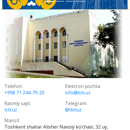
Telefon:
Elektron pochta:
+998 71 244-79-20
info@tcti.uz
Rasmiy sayt:
Telegram:
tcti.uz
@tktiuz
Manzil:
Toshkent shahar Alisher Navoiy ko’chasi, 32 uy,