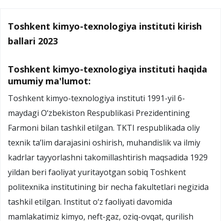
Toshkent kimyo-texnologiya instituti kirish
ballari 2023
Toshkent kimyo-texnologiya instituti haqida
umumiy ma'lumot:
Toshkent kimyo-texnologiya instituti 1991-yil 6-
maydagi O‘zbekiston Respublikasi Prezidentining
Farmoni bilan tashkil etilgan. TKTI respublikada oliy
texnik ta’lim darajasini oshirish, muhandislik va ilmiy
kadrlar tayyorlashni takomillashtirish maqsadida 1929
yildan beri faoliyat yuritayotgan sobiq Toshkent
politexnika institutining bir necha fakultetlari negizida
tashkil etilgan. Institut o‘z faoliyati davomida
mamlakatimiz kimyo, neft-gaz, oziq-ovqat, qurilish