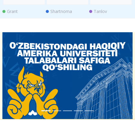
Grant
Shartnoma
Tanlov