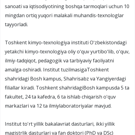
sanoati va iqtisodiyotining boshqa tarmoqlari uchun 10
mingdan ortiq yuqori malakali muhandis-texnologlar
tayyorladi.
Toshkent kimyo-texnologiya instituti Oʻzbekistondagi
yetakchi kimyo-texnologiya oliy oʻquv yurtiboʻlib, oʻquv,
ilmiy-tadqiqot, pedagogik va tarbiyaviy faoliyatni
amalga oshiradi. Institut tuzilmasigaToshkent
shahridagi Bosh kampus, Shahrisabz va Yangiyerdagi
filiallar kiradi. Toshkent shahridagiBosh kampusda 5 ta
fakultet, 24 ta kafedra, 6 ta ishlab chiqarish oʻquv
markazlari va 12 ta ilmiylaboratoriyalar mavjud.
Institut to'rt yillik bakalavriat dasturlari, ikki yillik
magistrlik dasturlari va fan doktori (PhD va DSc)