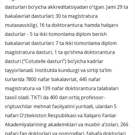
dasturlari bo‘yicha akkreditatsiyadan o'tgan. Jami 29 ta
bakalavriat dasturlari; 30 ta magistratura
mutaxassisligi, 16 ta doktorantura; hamda halqaro
dasturlar - 5 ta ikki tomonlama diplom berish
bakalavriat dasturlari; 7 ta ikki tomonlama diplom
magistratura dasturi, 1 ta qo‘shma doktorantura
dasturi (“Cotutelle dasturi”) bo‘yicha kadrlar
tayyorlanadi. Institutda kunduzgi va sirtqi ta’lim
turlarida 7800 nafar bakalavriat, 445 nafar
magistratura va 139 nafar doktorantura talabalari
taxsil oladi. TKTI da 400 dan ortiq professor-
o‘qituvchilar mehnat faoliyatini yuritadi, ulardan 5
nafari O‘zbekiston Respublikasi va Xalqaro Fanlar
Akademiyalarining akademiklari va muxbir a’zolari, 266
nafari fan doktorlari va nomzodlari, falsafa doktorlari