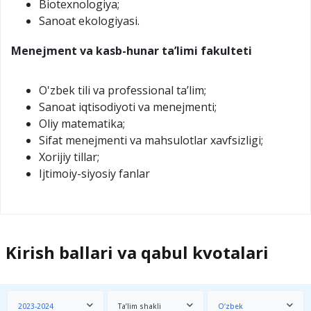
Biotexnologiya;
Sanoat ekologiyasi.
Menejment va kasb-hunar taʼlimi fakulteti
O'zbek tili va professional ta’lim;
Sаnоаt iqtisоdiyoti vа mеnеjmеnti;
Oliy matematika;
Sifat menejmenti va mahsulotlar xavfsizligi;
Xorijiy tillar;
Ijtimoiy-siyosiy fanlar
Kirish ballari va qabul kvotalari
2023-2024
Ta’lim shakli
O‘zbek