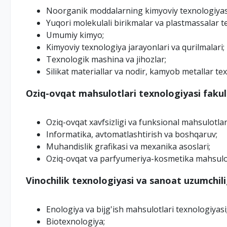
Noorganik moddalarning kimyoviy texnologiyas
Yuqori molekulali birikmalar va plastmassalar t
Umumiy kimyo;
Kimyoviy texnologiya jarayonlari va qurilmalari;
Texnologik mashina va jihozlar;
Silikat materiallar va nodir, kamyob metallar tex
Oziq-ovqat mahsulotlari texnologiyasi fakul
Oziq-ovqat xavfsizligi va funksional mahsulotlar
Informatika, avtomatlashtirish va boshqaruv;
Muhandislik grafikasi va mexanika asoslari;
Oziq-ovqat va parfyumeriya-kosmetika mahsulot
Vinochilik texnologiyasi va sanoat uzumchili
Enologiya va bijg'ish mahsulotlari texnologiyasi
Biotexnologiya;