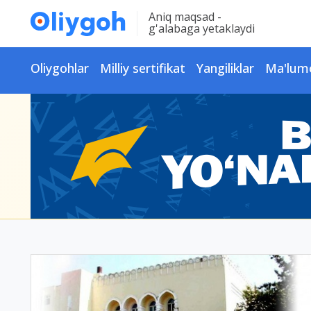
Aniq maqsad -
g'alabaga yetaklaydi
Oliygohlar
Milliy sertifikat
Yangiliklar
Ma'lum