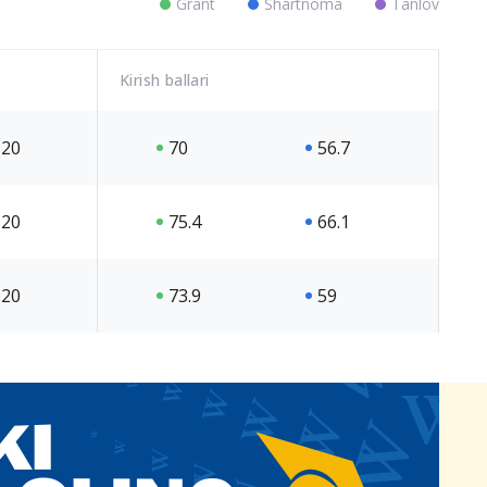
Grant
Shartnoma
Tanlov
Kirish ballari
20
70
56.7
20
75.4
66.1
20
73.9
59