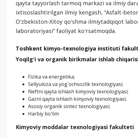
qayta tayyorlash tarmoq markazi va ilmiy daraj
ixtisoslashtirilgan ilmiy kengash, “Asfalt-beto
Oʻzbekiston-Xitoy qoʻshma ilmiytadqiqot labora
laboratoriyasi” faoliyat koʻrsatmoqda.
Toshkent kimyo-texnologiya instituti fakult
Yoqilgʻi va organik birikmalar ishlab chiqari
Fizika va energetika;
Sellyuloza va yog`ochsozlik texnologiyasi;
Neftni qayta ishlash kimyoviy texnologiyasi;
Gazni qayta ishlash kimyoviy texnologiyasi;
Asosiy organik sintez texnologiyasi;
Harbiy boʻlim
Kimyoviy moddalar texnologiyasi fakulteti