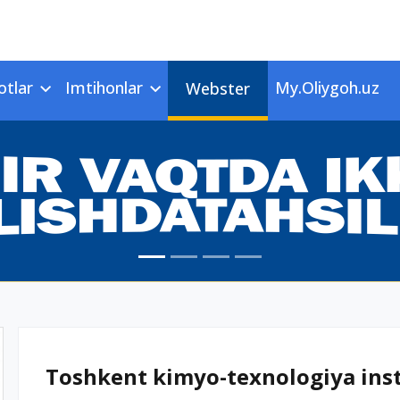
otlar
Imtihonlar
My.Oliygoh.uz
Webster
Toshkent kimyo-texnologiya insti