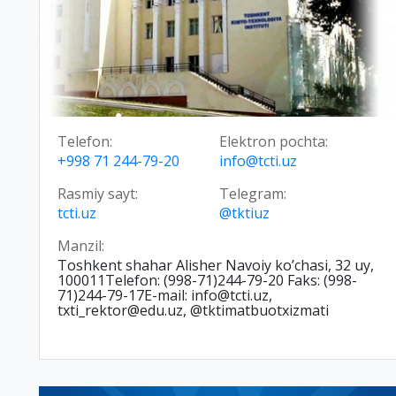
Telefon:
Elektron pochta:
+998 71 244-79-20
info@tcti.uz
Rasmiy sayt:
Telegram:
tcti.uz
@tktiuz
Manzil:
Toshkent shahar Alisher Navoiy ko’chasi, 32 uy,
100011Telefon: (998-71)244-79-20 Faks: (998-
71)244-79-17E-mail: info@tcti.uz,
txti_rektor@edu.uz, @tktimatbuotxizmati