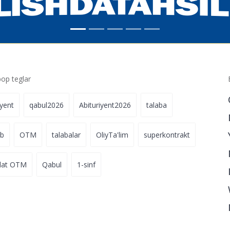
p teglar
iyent
qabul2026
Abituriyent2026
talaba
ab
OTM
talabalar
OliyTa'lim
superkontrakt
lat OTM
Qabul
1-sinf