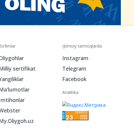
Bo‘limlar
Ijtimoiy tarmoqlarda
Oliygohlar
Instagram
Milliy sertifikat
Telegram
Yangiliklar
Facebook
Ma'lumotlar
Analitika
Imtihonlar
Webster
My.Oliygoh.uz