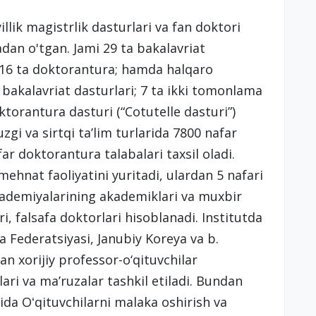
 yillik magistrlik dasturlari va fan doktori
adan o'tgan. Jami 29 ta bakalavriat
, 16 ta doktorantura; hamda halqaro
 bakalavriat dasturlari; 7 ta ikki tomonlama
torantura dasturi (“Cotutelle dasturi”)
zgi va sirtqi ta’lim turlarida 7800 nafar
ar doktorantura talabalari taxsil oladi.
mehnat faoliyatini yuritadi, ulardan 5 nafari
kademiyalarining akademiklari va muxbir
i, falsafa doktorlari hisoblanadi. Institutda
a Federatsiyasi, Janubiy Koreya va b.
gan xorijiy professor-o‘qituvchilar
i va ma’ruzalar tashkil etiladi. Bundan
ida Oʻqituvchilarni malaka oshirish va