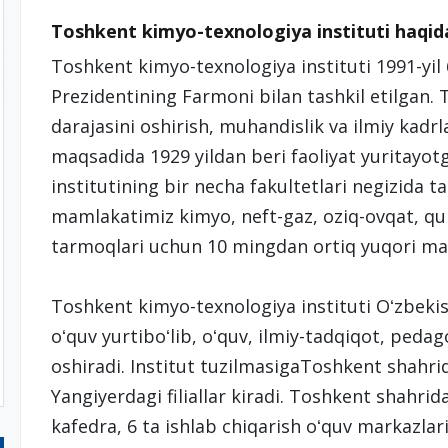
Toshkent kimyo-texnologiya instituti haqi
Toshkent kimyo-texnologiya instituti 1991-yil
Prezidentining Farmoni bilan tashkil etilgan. T
darajasini oshirish, muhandislik va ilmiy kadrl
maqsadida 1929 yildan beri faoliyat yuritayo
institutining bir necha fakultetlari negizida ta
mamlakatimiz kimyo, neft-gaz, oziq-ovqat, qur
tarmoqlari uchun 10 mingdan ortiq yuqori mal
Toshkent kimyo-texnologiya instituti Oʻzbekis
oʻquv yurtiboʻlib, oʻquv, ilmiy-tadqiqot, pedag
oshiradi. Institut tuzilmasigaToshkent shahr
Yangiyerdagi filiallar kiradi. Toshkent shahri
kafedra, 6 ta ishlab chiqarish oʻquv markazlari