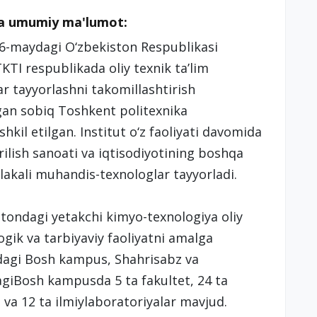
da umumiy ma'lumot:
 6-maydagi O‘zbekiston Respublikasi
KTI respublikada oliy texnik ta’lim
ar tayyorlashni takomillashtirish
tgan sobiq Toshkent politexnika
shkil etilgan. Institut o‘z faoliyati davomida
ilish sanoati va iqtisodiyotining boshqa
akali muhandis-texnologlar tayyorladi.
tondagi yetakchi kimyo-texnologiya oliy
ogik va tarbiyaviy faoliyatni amalga
idagi Bosh kampus, Shahrisabz va
dagiBosh kampusda 5 ta fakultet, 24 ta
 va 12 ta ilmiylaboratoriyalar mavjud.