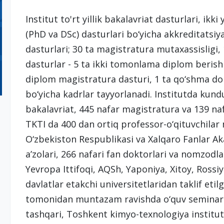
Institut to'rt yillik bakalavriat dasturlari, ikki
(PhD va DSc) dasturlari bo‘yicha akkreditatsiy
dasturlari; 30 ta magistratura mutaxassisligi
dasturlar - 5 ta ikki tomonlama diplom berish
diplom magistratura dasturi, 1 ta qo‘shma dok
bo‘yicha kadrlar tayyorlanadi. Institutda kundu
bakalavriat, 445 nafar magistratura va 139 naf
TKTI da 400 dan ortiq professor-o‘qituvchilar 
O‘zbekiston Respublikasi va Xalqaro Fanlar A
a’zolari, 266 nafari fan doktorlari va nomzodlar
Yevropa Ittifoqi, AQSh, Yaponiya, Xitoy, Rossiy
davlatlar etakchi universitetlaridan taklif etil
tomonidan muntazam ravishda o‘quv seminarlar
tashqari, Toshkent kimyo-texnologiya institut