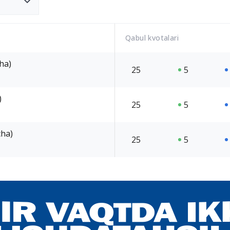
Qabul kvotalari
cha)
25
5
)
25
5
cha)
25
5