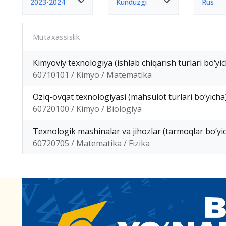
2023-2024
Kunduzgi
Rus
Mutaxassislik
Kimyoviy texnologiya (ishlab chiqarish turlari bo‘yi
60710101 / Kimyo / Matematika
Oziq-ovqat texnologiyasi (mahsulot turlari bo‘yicha
60720100 / Kimyo / Biologiya
Texnologik mashinalar va jihozlar (tarmoqlar bo‘yi
60720705 / Matematika / Fizika