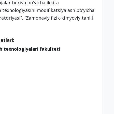
alar berish boʻyicha ikkita
n texnologiyasini modifikatsiyalash boʻyicha
toriyasi”, “Zamonaviy fizik-kimyoviy tahlil
etlari:
sh texnologiyalari fakulteti