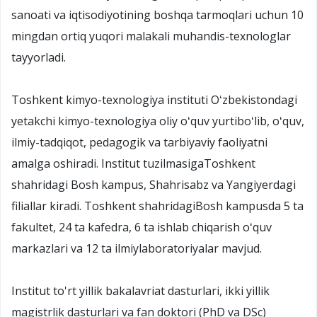
sanoati va iqtisodiyotining boshqa tarmoqlari uchun 10
mingdan ortiq yuqori malakali muhandis-texnologlar
tayyorladi.
Toshkent kimyo-texnologiya instituti Oʻzbekistondagi
yetakchi kimyo-texnologiya oliy oʻquv yurtiboʻlib, oʻquv,
ilmiy-tadqiqot, pedagogik va tarbiyaviy faoliyatni
amalga oshiradi. Institut tuzilmasigaToshkent
shahridagi Bosh kampus, Shahrisabz va Yangiyerdagi
filiallar kiradi. Toshkent shahridagiBosh kampusda 5 ta
fakultet, 24 ta kafedra, 6 ta ishlab chiqarish oʻquv
markazlari va 12 ta ilmiylaboratoriyalar mavjud.
Institut to'rt yillik bakalavriat dasturlari, ikki yillik
magistrlik dasturlari va fan doktori (PhD va DSc)