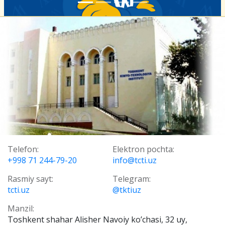
Telefon:
Elektron pochta:
+998 71 244-79-20
info@tcti.uz
Rasmiy sayt:
Telegram:
tcti.uz
@tktiuz
Manzil:
Toshkent shahar Alisher Navoiy ko’chasi, 32 uy,