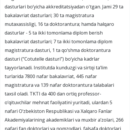
dasturlari bo‘yicha akkreditatsiyadan o'tgan. Jami 29 ta
bakalavriat dasturlari; 30 ta magistratura
mutaxassisligi, 16 ta doktorantura; hamda halqaro
dasturlar - 5 ta ikki tomonlama diplom berish
bakalavriat dasturlari; 7 ta ikki tomonlama diplom
magistratura dasturi, 1 ta qo‘shma doktorantura
dasturi (“Cotutelle dasturi”) bo‘yicha kadrlar
tayyorlanadi. Institutda kunduzgi va sirtqi ta’lim
turlarida 7800 nafar bakalavriat, 445 nafar
magistratura va 139 nafar doktorantura talabalari
taxsil oladi. TKTI da 400 dan ortiq professor-
o‘qituvchilar mehnat faoliyatini yuritadi, ulardan 5
nafari O‘zbekiston Respublikasi va Xalqaro Fanlar
Akademiyalarining akademiklari va muxbir a’zolari, 266
nafari fan doktorlari va nomzodlari, falsafa doktorlari