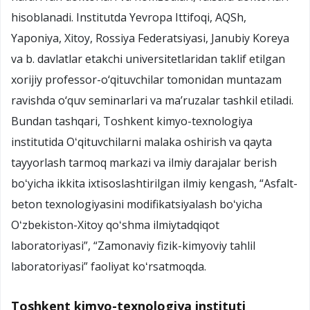
hisoblanadi. Institutda Yevropa Ittifoqi, AQSh,
Yaponiya, Xitoy, Rossiya Federatsiyasi, Janubiy Koreya
va b. davlatlar etakchi universitetlaridan taklif etilgan
xorijiy professor-o‘qituvchilar tomonidan muntazam
ravishda o‘quv seminarlari va ma’ruzalar tashkil etiladi.
Bundan tashqari, Toshkent kimyo-texnologiya
institutida Oʻqituvchilarni malaka oshirish va qayta
tayyorlash tarmoq markazi va ilmiy darajalar berish
boʻyicha ikkita ixtisoslashtirilgan ilmiy kengash, “Asfalt-
beton texnologiyasini modifikatsiyalash boʻyicha
Oʻzbekiston-Xitoy qoʻshma ilmiytadqiqot
laboratoriyasi”, “Zamonaviy fizik-kimyoviy tahlil
laboratoriyasi” faoliyat koʻrsatmoqda.
Toshkent kimyo-texnologiya instituti