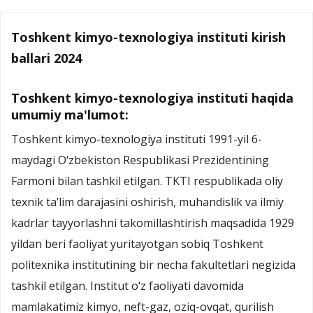
Toshkent kimyo-texnologiya instituti kirish
ballari 2024
Toshkent kimyo-texnologiya instituti haqida
umumiy ma'lumot:
Toshkent kimyo-texnologiya instituti 1991-yil 6-
maydagi O‘zbekiston Respublikasi Prezidentining
Farmoni bilan tashkil etilgan. TKTI respublikada oliy
texnik ta’lim darajasini oshirish, muhandislik va ilmiy
kadrlar tayyorlashni takomillashtirish maqsadida 1929
yildan beri faoliyat yuritayotgan sobiq Toshkent
politexnika institutining bir necha fakultetlari negizida
tashkil etilgan. Institut o‘z faoliyati davomida
mamlakatimiz kimyo, neft-gaz, oziq-ovqat, qurilish