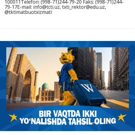
100011Telefon: (998-71)244-79-20 Faks: (998-71)244-
79-17E-mail: info@tcti.uz, txti_rektor@edu.uz,
@tktimatbuotxizmati