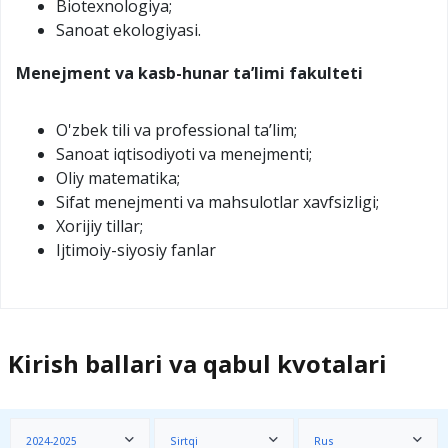
Biotexnologiya;
Sanoat ekologiyasi.
Menejment va kasb-hunar taʼlimi fakulteti
O'zbek tili va professional ta’lim;
Sаnоаt iqtisоdiyoti vа mеnеjmеnti;
Oliy matematika;
Sifat menejmenti va mahsulotlar xavfsizligi;
Xorijiy tillar;
Ijtimoiy-siyosiy fanlar
Kirish ballari va qabul kvotalari
2024-2025
Sirtqi
Rus