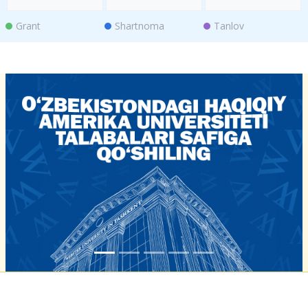
Grant
Shartnoma
Tanlov