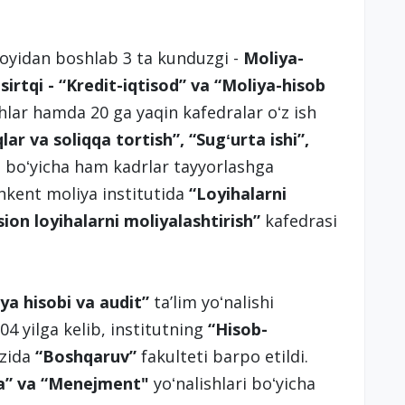
 oyidan boshlab 3 ta kunduzgi -
Moliya-
 sirtqi - “Kredit-iqtisod” va “Moliya-hisob
shlar hamda 20 ga yaqin kafedralar oʻz ish
qlar va soliqqa tortish”, “Sugʻurta ishi”,
ri boʻyicha ham kadrlar tayyorlashga
shkent moliya institutida
“Loyihalarni
sion loyihalarni moliyalashtirish”
kafedrasi
ya hisobi va audit”
taʼlim yoʻnalishi
004 yilga kelib, institutning
“
Hisob-
izida
“
Boshqaruv
”
fakulteti barpo etildi.
ika” va “Menejment"
yoʻnalishlari boʻyicha