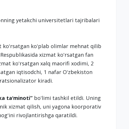
ning yetakchi universitetlari tajribalari
 koʻrsatgan koʻplab olimlar mehnat qilib
 Respublikasida xizmat koʻrsatgan fan
zmat koʻrsatgan xalq maorifi xodimi, 2
atgan iqtisodchi, 1 nafar Oʻzbekiston
atsionalizator kiradi.
ka taʼminoti
”
boʻlimi tashkil etildi. Uning
xnik xizmat qilish, uni yagona koorporativ
ʻini rivojlantirishga qaratildi.