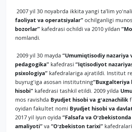
2007 yil 30 noyabrda ikkita yangi taʼlim yoʻnal
faoliyat va operatsiyalar”
ochilganligi munos
bozorlar”
kafedrasi ochildi va 2010 yildan
“Mo
nomlandi.
2009 yil 30 mayda
“Umumiqtisodiy
nazariya 
pedagogika”
kafedrasi
“Iqtisodiyot nazariya
psixologiya”
kafedralariga ajratildi. Institut r
buyrugʻiga asosan institutning
“Buxgalteriya 
hisobi”
kafedrasi tashkil etildi. 2009 yilda
Umum
mos ravishda
Byudjet hisobi va gʻaznachilik
f
oyidan fakultet nomi
Byudjet hisobi va davla
2017 yil iyun oyida
“Falsafa va Oʻzbekistonda
amaliyoti”
va
“Oʻzbekiston tarixi”
kafedralari