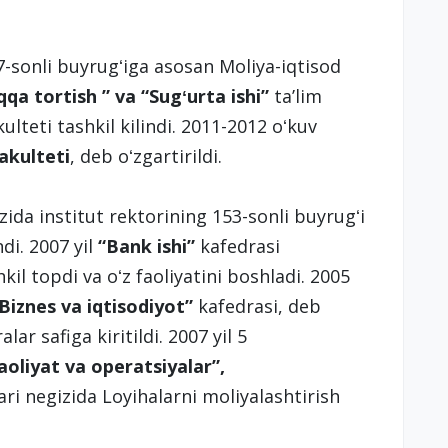
7-sonli buyrugʻiga asosan Moliya-iqtisod
iqqa tortish ” va “Sugʻurta ishi”
taʼlim
ulteti tashkil kilindi. 2011-2012 oʻkuv
akulteti
, deb oʻzgartirildi.
zida institut rektorining 153-sonli buyrugʻi
di. 2007 yil
“Bank ishi
”
kafedrasi
kil topdi va oʻz faoliyatini boshladi. 2005
Biznes va iqtisodiyot”
kafedrasi, deb
r safiga kiritildi. 2007 yil 5
oliyat va operatsiyalar”,
ari negizida Loyihalarni moliyalashtirish