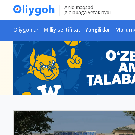
Aniq maqsad -
g'alabaga yetaklaydi
Oliygohlar
Milliy sertifikat
Yangiliklar
Ma'lum