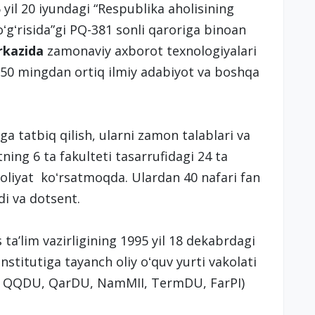
yil 20 iyundagi “Respublika aholisining
ʻgʻrisida”gi PQ-381 sonli qaroriga binoan
rkazida
zamonaviy axborot texnologiyalari
650 mingdan ortiq ilmiy adabiyot va boshqa
a tatbiq qilish, ularni zamon talablari va
ning 6 ta fakulteti tasarrufidagi 24 ta
aoliyat koʻrsatmoqda. Ulardan 40 nafari fan
di va dotsent.
taʼlim vazirligining 1995 yil 18 dekabrdagi
stitutiga tayanch oliy oʻquv yurti vakolati
MII, QQDU, QarDU, NamMII, TermDU, FarPI)