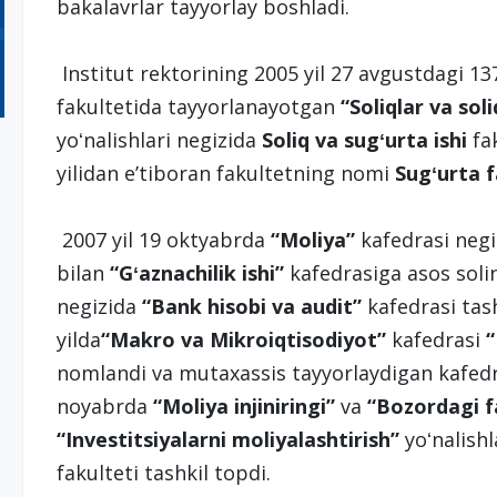
bakalavrlar tayyorlay boshladi.
Institut rektorining 2005 yil 27 avgustdagi 13
fakultetida tayyorlanayotgan
“Soliqlar va sol
yoʻnalishlari negizida
Soliq va sugʻurta ishi
fak
yilidan eʼtiboran fakultetning nomi
Sugʻurta f
2007 yil 19 oktyabrda
“Moliya”
kafedrasi negi
bilan
“Gʻaznachilik ishi”
kafedrasiga asos solin
negizida
“Bank hisobi va a
u
dit
”
kafedrasi tash
yilda
“Makro va Mikroiqtisodiyot”
kafedrasi
“
nomlandi va mutaxassis tayyorlaydigan kafedrala
noyabrda
“Moliya injiniringi”
va
“Bozordagi fa
“Investitsiyalarni moliyalashtirish”
yoʻnalishl
fakulteti tashkil topdi.