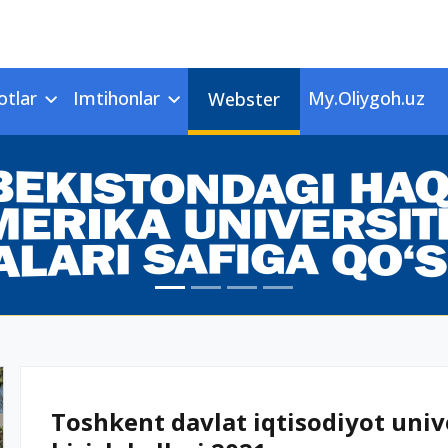
otlar
Imtihonlar
My.Oliygoh.uz
Webster
Toshkent davlat iqtisodiyot univ