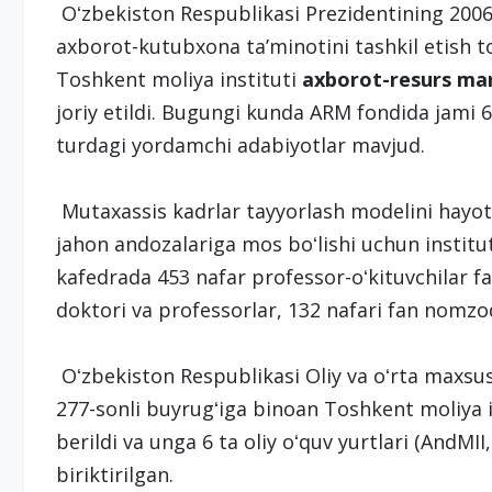
Oʻzbekiston Respublikasi Prezidentining 2006 
axborot-kutubxona taʼminotini tashkil etish to
Toshkent moliya instituti
axborot-resurs ma
joriy etildi. Bugungi kunda ARM fondida jami 
turdagi yordamchi adabiyotlar mavjud.
Mutaxassis kadrlar tayyorlash modelini hayotg
jahon andozalariga mos boʻlishi uchun institut
kafedrada 453 nafar professor-oʻkituvchilar f
doktori va professorlar, 132 nafari fan nomzo
Oʻzbekiston Respublikasi Oliy va oʻrta maxsus 
277-sonli buyrugʻiga binoan Toshkent moliya in
berildi va unga 6 ta oliy oʻquv yurtlari (And
biriktirilgan.