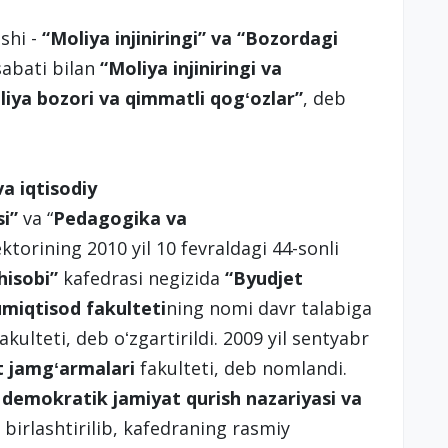
ishi -
“Moliya injiniringi” va “Bozordagi
abati bilan
“Moliya injiniringi va
liya bozori va qimmatli qogʻozlar”
, deb
va iqtisodiy
si”
va “
Pedagogika va
ektorining 2010 yil 10 fevraldagi 44-sonli
hisobi”
kafedrasi negizida
“Byudjet
iqtisod fakulteti
ning nomi davr talabiga
akulteti, deb oʻzgartirildi. 2009 yil sentyabr
t jamgʻarmalari
fakulteti, deb nomlandi.
 demokratik jamiyat qurish nazariyasi va
 birlashtirilib, kafedraning rasmiy