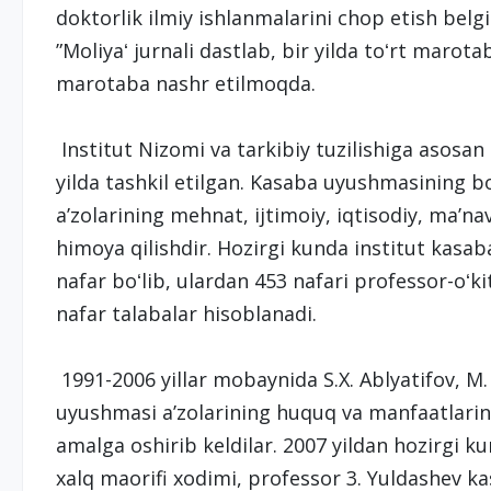
doktorlik ilmiy ishlanmalarini chop etish belgil
”Moliyaʻ jurnali dastlab, bir yilda toʻrt marota
marotaba nashr etilmoqda.
Institut Nizomi va tarkibiy tuzilishiga asosa
yilda tashkil etilgan. Kasaba uyushmasining 
aʼzolarining mehnat, ijtimoiy, iqtisodiy, maʼna
himoya qilishdir. Hozirgi kunda institut kasa
nafar boʻlib, ulardan 453 nafari professor-oʻk
nafar talabalar hisoblanadi.
1991-2006 yillar mobaynida S.X. Ablyatifov, M.
uyushmasi aʼzolarining huquq va manfaatlarin
amalga oshirib keldilar. 2007 yildan hozirgi 
xalq maorifi xodimi, professor 3. Yuldashev k