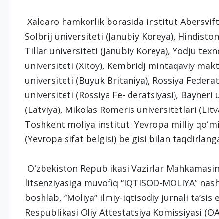
Xalqaro hamkorlik borasida institut Abersvift 
Solbrij universiteti (Janubiy Koreya), Hindiston
Tillar universiteti (Janubiy Koreya), Yodju texn
universiteti (Xitoy), Kembridj mintaqaviy mak
universiteti (Buyuk Britaniya), Rossiya Federa
universiteti (Rossiya Fe- deratsiyasi), Bayneri u
(Latviya), Mikolas Romeris universitetlari (Litv
Toshkent moliya instituti Yevropa milliy qoʻm
(Yevropa sifat belgisi) belgisi bilan taqdirlang
Oʻzbekiston Republikasi Vazirlar Mahkamasini
litsenziyasiga muvofiq “IQTISOD-MOLIYA” nashri
boshlab, “Moliya” ilmiy-iqtisodiy jurnali taʼsis
Respublikasi Oliy Attestatsiya Komissiyasi (O