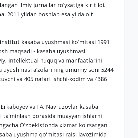
angan ilmiy jurnallar roʻyxatiga kiritildi.
ba. 2011 yildan boshlab esa yilda olti
n institut kasaba uyushmasi koʻmitasi 1991
bosh maqsadi - kasaba uyushmasi
viy, intellektual huquq va manfaatlarini
ba uyushmasi aʼzolarining umumiy soni 5244
ituvchi va 405 nafari ishchi-xodim va 4386
 Erkaboyev va I.A. Navruzovlar kasaba
i taʼminlash borasida muayyan ishlarni
kungacha Oʻzbekistonda xizmat koʻrsatgan
asaba uyushma qoʻmitasi raisi lavozimida