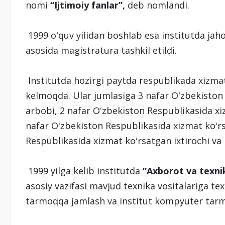
nomi
“Ijtimoiy fanlar”,
deb nomlandi.
1999 oʻquv yilidan boshlab esa institutda jahon
asosida magistratura tashkil etildi.
Institutda hozirgi paytda respublikada xizmat
kelmoqda. Ular jumlasiga 3 nafar Oʻzbekiston
arbobi, 2 nafar Oʻzbekiston Respublikasida xi
nafar Oʻzbekiston Respublikasida xizmat koʻrs
Respublikasida xizmat koʻrsatgan ixtirochi va r
1999 yilga kelib institutda
“
Axborot va texni
asosiy vazifasi mavjud texnika vositalariga te
tarmoqqa jamlash va institut kompyuter tarmog