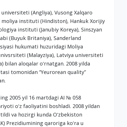
universiteti (Angliya), Vusong Xalqaro
 moliya instituti (Hindiston), Hankuk Xorijiy
ologiya instituti (Janubiy Koreya), Sinszyan
tabi (Buyuk Britaniya), Sanderland
tsiyasi hukumati huzuridagi Moliya
nivsrsiteti (Malayziya), Latviya universiteti
a) bilan aloqalar oʻrnatgan. 2008 yilda
itasi tomonidan “Yeurorean quality”
an.
ng 2005 yil 16 martdagi AI № 058
yoti oʻz faoliyatini boshladi. 2008 yildan
 etildi va hozirgi kunda Oʻzbekiston
AK) Prezidiumining qaroriga koʻra u