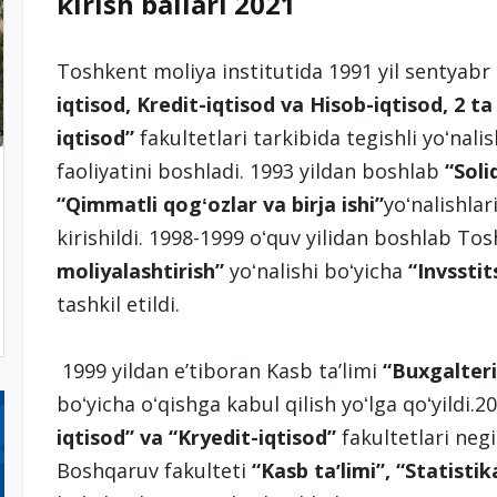
kirish ballari 2021
Toshkent moliya institutida 1991 yil sentyabr
iqtisod, Kredit-iqtisod va Hisob-iqtisod, 2 ta
iqtisod”
fakultetlari tarkibida tegishli yoʻnali
faoliyatini boshladi. 1993 yildan boshlab
“Soli
“Qimmatli qogʻozlar va birja ishi”
yoʻnalishla
kirishildi. 1998-1999 oʻquv yilidan boshlab To
moliyalashtirish”
yoʻnalishi boʻyicha
“Invsstit
tashkil etildi.
1999 yildan eʼtiboran Kasb taʼlimi
“Buxgalteri
boʻyicha oʻqishga kabul qilish yoʻlga qoʻyildi.2
iqtisod
”
va
“
Kr
ye
dit-i
q
tisod
”
fakultetlari neg
Boshqaruv fakulteti
“Kasb taʼlimi”, “Statist