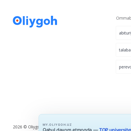
Ommabo
abitur
talaba
perev
MY.OLIYGOH.UZ
2026 © Oliygoh.uz, Barcha huquqlar himoyalangan
Qabul davom etmoqda —
TOP universite