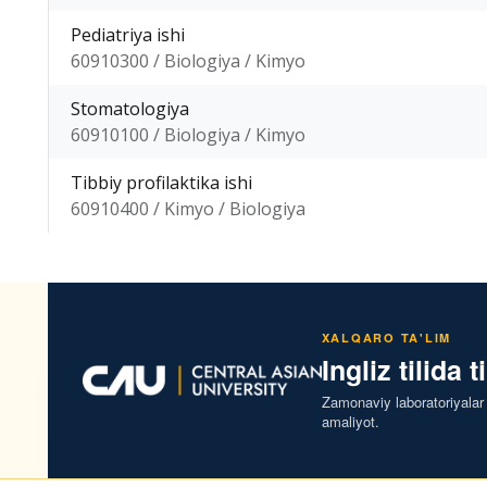
Pediatriya ishi
60910300 / Biologiya / Kimyo
Stomatologiya
60910100 / Biologiya / Kimyo
Tibbiy profilaktika ishi
60910400 / Kimyo / Biologiya
XALQARO TA'LIM
Ingliz tilida t
Zamonaviy laboratoriyalar
amaliyot.