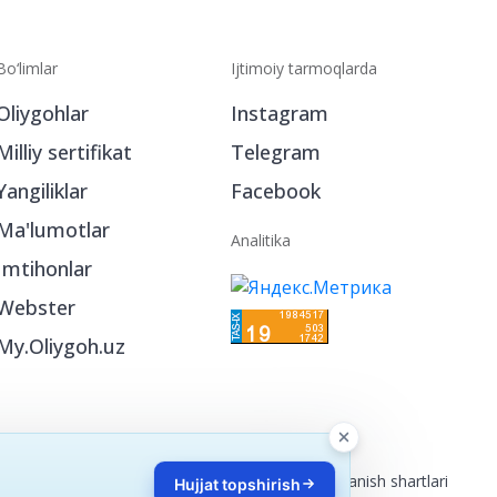
Bo‘limlar
Ijtimoiy tarmoqlarda
Oliygohlar
Instagram
Milliy sertifikat
Telegram
Yangiliklar
Facebook
Ma'lumotlar
Analitika
Imtihonlar
Webster
My.Oliygoh.uz
Reklama
/
Foydalanish shartlari
Hujjat topshirish