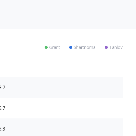
Grant
Shartnoma
Tanlov
8.7
5.7
5.3