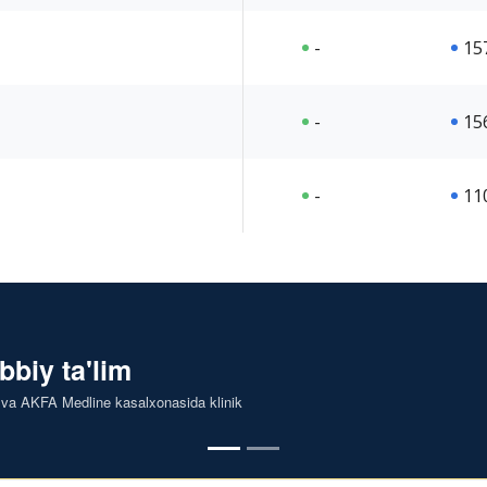
-
15
-
15
-
11
ibbiy ta'lim
 va AKFA Medline kasalxonasida klinik