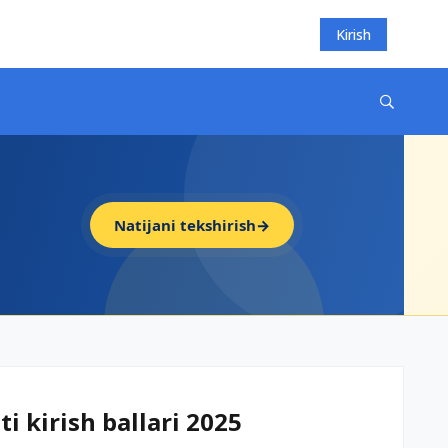
Kirish
Natijani tekshirish
→
i kirish ballari 2025