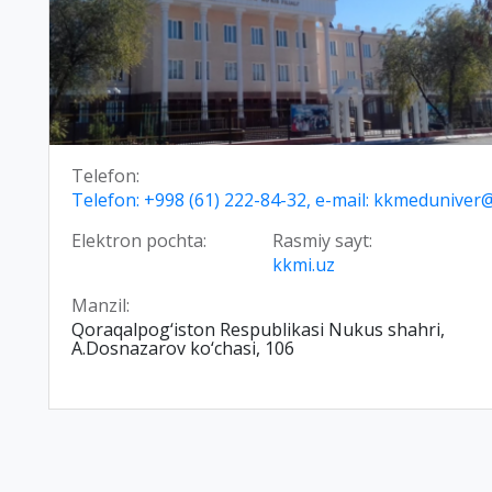
Telefon:
Telefon: +998 (61) 222-84-32, e-mail: kkmedunive
Elektron pochta:
Rasmiy sayt:
kkmi.uz
Manzil:
Qoraqalpog‘iston Respublikasi Nukus shahri,
А.Dosnazarov ko‘chasi, 106