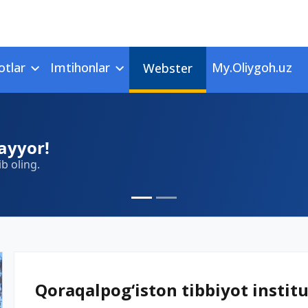
otlar
Imtihonlar
My.Oliygoh.uz
Webster
ayyor!
ib oling.
Qoraqalpog‘iston tibbiyot institut