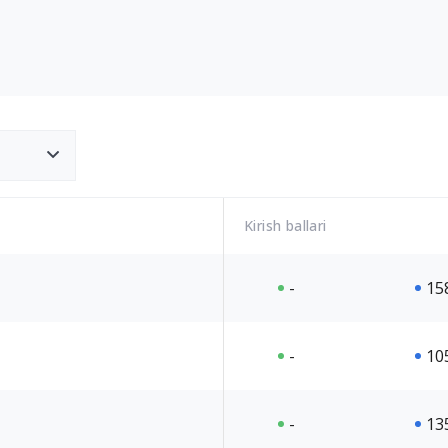
Kirish ballari
-
15
-
10
-
13