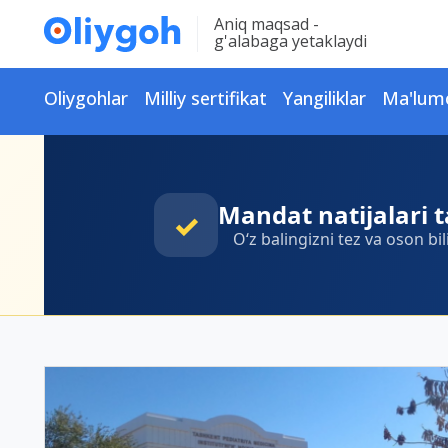
Aniq maqsad -
g'alabaga yetaklaydi
Oliygohlar
Milliy sertifikat
Yangiliklar
Ma'lum
Mandat natijalari t
✓
O‘z balingizni tez va oson bil