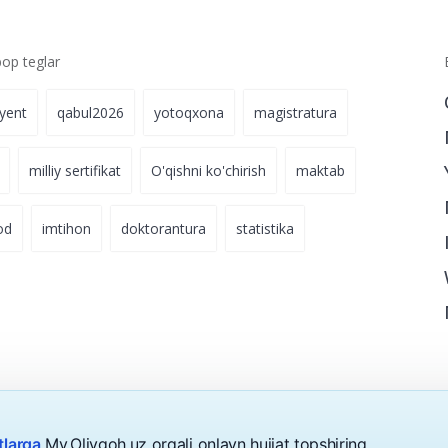
p teglar
iyent
qabul2026
yotoqxona
magistratura
milliy sertifikat
O'qishni ko'chirish
maktab
od
imtihon
doktorantura
statistika
tlarga
My.Oliygoh.uz orqali onlayn hujjat topshiring.