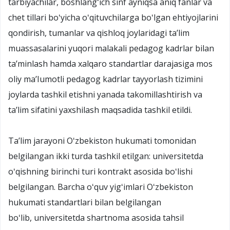
tarbiyachilar, boshlangʻich sinf ayniqsa aniq fanlar va
chet tillari boʻyicha oʻqituvchilarga boʻlgan ehtiyojlarini
qondirish, tumanlar va qishloq joylaridagi taʼlim
muassasalarini yuqori malakali pedagog kadrlar bilan
taʼminlash hamda xalqaro standartlar darajasiga mos
oliy maʼIumotli pedagog kadrlar tayyorlash tizimini
joylarda tashkil etishni yanada takomillashtirish va
taʼlim sifatini yaxshilash maqsadida tashkil etildi.
Taʼlim jarayoni Oʻzbekiston hukumati tomonidan
belgilangan ikki turda tashkil etilgan: universitetda
oʻqishning birinchi turi kontrakt asosida boʻlishi
belgilangan. Barcha oʻquv yigʻimlari Oʻzbekiston
hukumati standartlari bilan belgilangan
boʻlib, universitetda shartnoma asosida tahsil