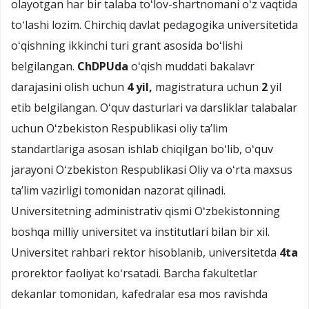
olayotgan har bir talaba toʻlov-shartnomani oʻz vaqtida
toʻlashi lozim. Chirchiq davlat pedagogika universitetida
oʻqishning ikkinchi turi grant asosida boʻlishi
belgilangan.
ChDPUda
oʻqish muddati bakalavr
darajasini olish uchun
4 yil,
magistratura uchun
2
yil
etib belgilangan. Oʻquv dasturlari va darsliklar talabalar
uchun Oʻzbekiston Respublikasi oliy taʼlim
standartlariga asosan ishlab chiqilgan boʻlib, oʻquv
jarayoni Oʻzbekiston Respublikasi Oliy va oʻrta maxsus
taʼlim vazirligi tomonidan nazorat qilinadi.
Universitetning administrativ qismi Oʻzbekistonning
boshqa milliy universitet va institutlari bilan bir xil.
Universitet rahbari rektor hisoblanib, universitetda
4ta
prorektor faoliyat koʻrsatadi. Barcha fakultetlar
dekanlar tomonidan, kafedralar esa mos ravishda