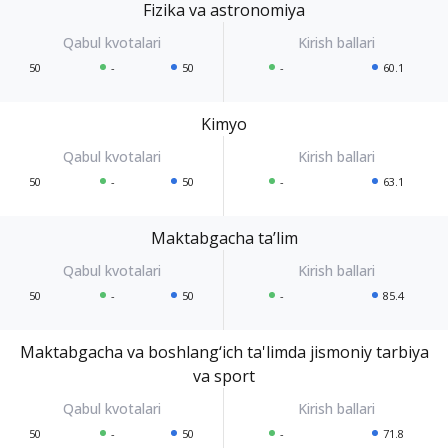
Fizika va astronomiya
50
-
50
-
60.1
Kimyo
50
-
50
-
63.1
Maktabgacha ta’lim
50
-
50
-
85.4
Maktabgacha va boshlang‘ich ta'limda jismoniy tarbiya
va sport
50
-
50
-
71.8