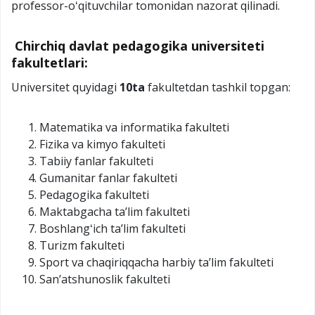
professor-oʻqituvchilar tomonidan nazorat qilinadi.
Chirchiq davlat pedagogika universiteti
fakultetlari:
Universitet quyidagi
10ta
fakultetdan tashkil topgan:
Matematika va informatika fakulteti
Fizika va kimyo fakulteti
Tabiiy fanlar fakulteti
Gumanitar fanlar fakulteti
Pedagogika fakulteti
Maktabgacha taʼlim fakulteti
Boshlangʻich taʼlim fakulteti
Turizm fakulteti
Sport va chaqiriqqacha harbiy taʼlim fakulteti
Sanʼatshunoslik fakulteti