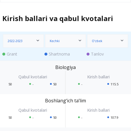
Kirish ballari va qabul kvotalari
2022-2023
Kechki
O‘zbek
Grant
Shartnoma
Tanlov
Biologiya
50
-
50
-
115.5
Boshlang‘ich ta’lim
50
-
50
-
107.9