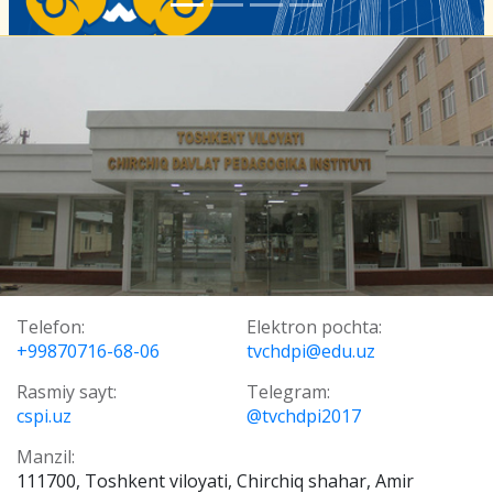
Telefon:
Elektron pochta:
+99870716-68-06
tvchdpi@edu.uz
Rasmiy sayt:
Telegram:
cspi.uz
@tvchdpi2017
Manzil:
111700, Toshkent viloyati, Chirchiq shahar, Amir