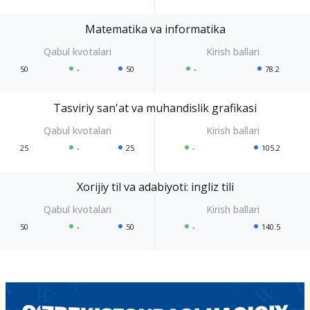
Matematika va informatika
50
-
50
-
78.2
Tasviriy san'at va muhandislik grafikasi
25
-
25
-
105.2
Xorijiy til va adabiyoti: ingliz tili
50
-
50
-
140.5