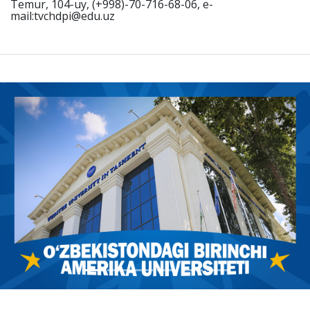
Temur, 104-uy, (+998)-70-716-68-06, e-
mail:tvchdpi@edu.uz