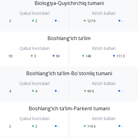
Biologiya-Quyichirchiq tumani
2
2
-
127.9
-
Boshlang‘ich ta’lim
93
3
90
148
111.3
Boshlang‘ich ta’lim-Bo'stonliq tumani
4
4
-
99.9
-
Boshlang‘ich ta’lim-Parkent tumani
2
2
-
114.6
-