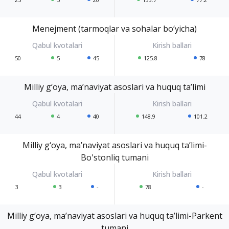
Menejment (tarmoqlar va sohalar bo‘yicha)
50
5
45
125.8
78
Milliy g‘oya, ma’naviyat asoslari va huquq ta’limi
44
4
40
148.9
101.2
Milliy g‘oya, ma’naviyat asoslari va huquq ta’limi-
Bo'stonliq tumani
3
3
-
78
-
Milliy g‘oya, ma’naviyat asoslari va huquq ta’limi-Parkent
tumani