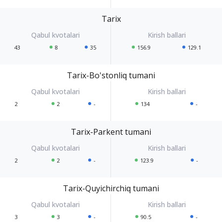
Tarix
43
8
35
156.9
129.1
Tarix-Bo'stonliq tumani
2
2
-
134
-
Tarix-Parkent tumani
2
2
-
123.9
-
Tarix-Quyichirchiq tumani
3
3
-
90.5
-