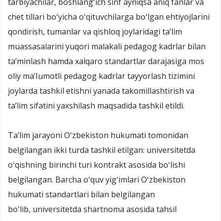
tarbiyachilar, boshlangʻich sinf ayniqsa aniq fanlar va
chet tillari boʻyicha oʻqituvchilarga boʻlgan ehtiyojlarini
qondirish, tumanlar va qishloq joylaridagi taʼlim
muassasalarini yuqori malakali pedagog kadrlar bilan
taʼminlash hamda xalqaro standartlar darajasiga mos
oliy maʼIumotli pedagog kadrlar tayyorlash tizimini
joylarda tashkil etishni yanada takomillashtirish va
taʼlim sifatini yaxshilash maqsadida tashkil etildi.
Taʼlim jarayoni Oʻzbekiston hukumati tomonidan
belgilangan ikki turda tashkil etilgan: universitetda
oʻqishning birinchi turi kontrakt asosida boʻlishi
belgilangan. Barcha oʻquv yigʻimlari Oʻzbekiston
hukumati standartlari bilan belgilangan
boʻlib, universitetda shartnoma asosida tahsil