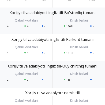
Xorijiy til va adabiyoti: ingliz tili-Bo'stonliq tumani
4
4
-
136.8
-
Xorijiy til va adabiyoti: ingliz tili-Parkent tumani
1
1
-
163.3
-
Xorijiy til va adabiyoti: ingliz tili-Quyichirchiq tumani
2
2
-
118.1
-
Xorijiy til va adabiyoti: nemis tili