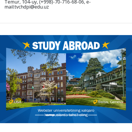
Temur, 104-uy, (+998)-70-716-68-06, e-
mail:tvchdpi@edu.uz