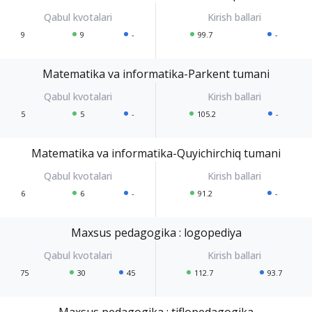
9
9
-
99.7
-
Matematika va informatika-Parkent tumani
5
5
-
105.2
-
Matematika va informatika-Quyichirchiq tumani
6
6
-
91.2
-
Maxsus pedagogika : logopediya
75
30
45
112.7
93.7
Maxsus pedagogika : tiflopedagogika