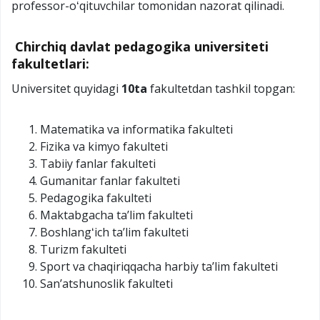
professor-oʻqituvchilar tomonidan nazorat qilinadi.
Chirchiq davlat pedagogika universiteti
fakultetlari:
Universitet quyidagi
10ta
fakultetdan tashkil topgan:
Matematika va informatika fakulteti
Fizika va kimyo fakulteti
Tabiiy fanlar fakulteti
Gumanitar fanlar fakulteti
Pedagogika fakulteti
Maktabgacha taʼlim fakulteti
Boshlangʻich taʼlim fakulteti
Turizm fakulteti
Sport va chaqiriqqacha harbiy taʼlim fakulteti
Sanʼatshunoslik fakulteti