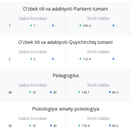
O‘zbek tili va adabiyoti-Parkent tumani
1
1
-
139.4
-
O‘zbek tili va adabiyoti-Quyichirchiq tumani
2
2
-
112.4
-
Pedagogika
60
10
50
136.1
89.5
Psixologiya: amaliy psixologiya
50
10
40
110.4
86.3