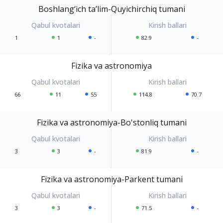
Boshlang‘ich ta’lim-Quyichirchiq tumani
1
1
-
82.9
-
Fizika va astronomiya
66
11
55
114.8
70.7
Fizika va astronomiya-Bo'stonliq tumani
3
3
-
81.9
-
Fizika va astronomiya-Parkent tumani
3
3
-
71.5
-