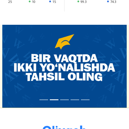
25
10
15
99.3
74.3