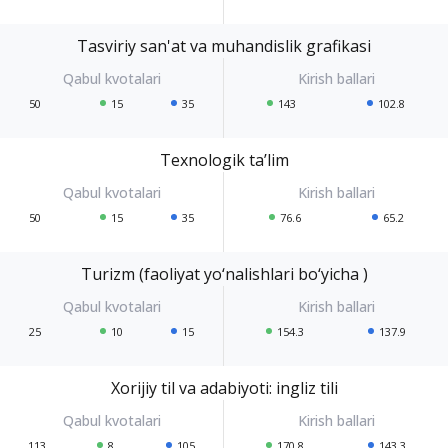
Tasviriy san'at va muhandislik grafikasi
50
15
35
143
102.8
Texnologik ta’lim
50
15
35
76.6
65.2
Turizm (faoliyat yo‘nalishlari bo‘yicha )
25
10
15
154.3
137.9
Xorijiy til va adabiyoti: ingliz tili
113
8
105
170.8
143.3