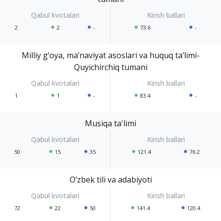
2
2
-
73.6
-
Milliy g‘oya, ma’naviyat asoslari va huquq ta’limi-
Quyichirchiq tumani
1
1
-
83.4
-
Musiqa ta'limi
50
15
35
121.4
76.2
O‘zbek tili va adabiyoti
72
22
50
141.4
120.4