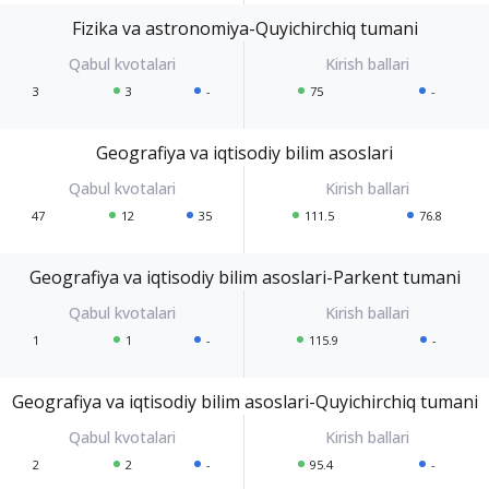
Fizika va astronomiya-Quyichirchiq tumani
3
3
-
75
-
Geografiya va iqtisodiy bilim asoslari
47
12
35
111.5
76.8
Geografiya va iqtisodiy bilim asoslari-Parkent tumani
1
1
-
115.9
-
Geografiya va iqtisodiy bilim asoslari-Quyichirchiq tumani
2
2
-
95.4
-