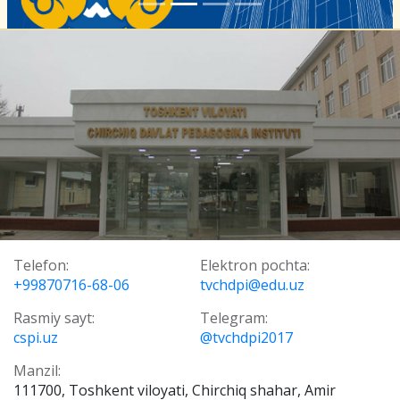
Telefon:
Elektron pochta:
+99870716-68-06
tvchdpi@edu.uz
Rasmiy sayt:
Telegram:
cspi.uz
@tvchdpi2017
Manzil:
111700, Toshkent viloyati, Chirchiq shahar, Amir