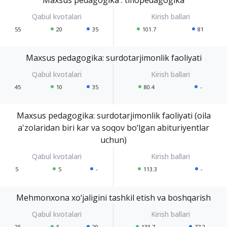
55
20
35
101.7
81
Maxsus pedagogika: surdotarjimonlik faoliyati
45
10
35
80.4
-
Maxsus pedagogika: surdotarjimonlik faoliyati (oila
a'zolaridan biri kar va soqov bo‘lgan abituriyentlar
uchun)
5
5
-
113.3
-
Mehmonxona xo‘jaligini tashkil etish va boshqarish
25
5
20
133.7
77.2