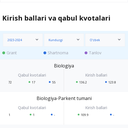
Kirish ballari va qabul kvotalari
2023-2024
Kunduzgi
O‘zbek
Grant
Shartnoma
Tanlov
Biologiya
72
17
55
136.2
123.8
Biologiya-Parkent tumani
1
1
-
109.9
-