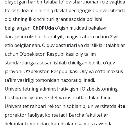
olayotgan har bir talaba toʻlov-shartnomani oʻz vaqtida
toʻlashi lozim. Chirchiq davlat pedagogika universitetida
oʻqishning ikkinchi turi grant asosida boʻlishi
belgilangan.
ChDPUda
oʻqish muddati bakalavr
darajasini olish uchun
4 yil,
magistratura uchun
2
yil
etib belgilangan. Oʻquv dasturlari va darsliklar talabalar
uchun Oʻzbekiston Respublikasi oliy taʼlim
standartlariga asosan ishlab chiqilgan boʻlib, oʻquv
jarayoni Oʻzbekiston Respublikasi Oliy va oʻrta maxsus
taʼlim vazirligi tomonidan nazorat qilinadi.
Universitetning administrativ qismi Oʻzbekistonning
boshqa milliy universitet va institutlari bilan bir xil.
Universitet rahbari rektor hisoblanib, universitetda
4ta
prorektor faoliyat koʻrsatadi. Barcha fakultetlar
dekanlar tomonidan, kafedralar esa mos ravishda