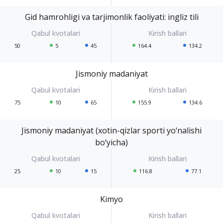
Gid hamrohligi va tarjimonlik faoliyati: ingliz tili
50
5
45
164.4
134.2
Jismoniy madaniyat
75
10
65
155.9
134.6
Jismoniy madaniyat (xotin-qizlar sporti yo‘nalishi
bo‘yicha)
25
10
15
116.8
77.1
Kimyo