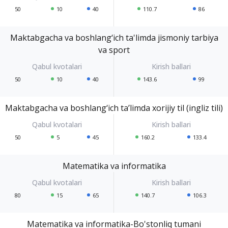
50
10
40
110.7
86
Maktabgacha va boshlang‘ich ta'limda jismoniy tarbiya
va sport
50
10
40
143.6
99
Maktabgacha va boshlang‘ich ta’limda xorijiy til (ingliz tili)
50
5
45
160.2
133.4
Matematika va informatika
80
15
65
140.7
106.3
Matematika va informatika-Bo'stonliq tumani