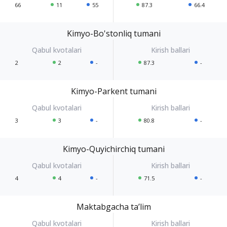
66
11
55
87.3
66.4
Kimyo-Bo'stonliq tumani
2
2
-
87.3
-
Kimyo-Parkent tumani
3
3
-
80.8
-
Kimyo-Quyichirchiq tumani
4
4
-
71.5
-
Maktabgacha ta’lim