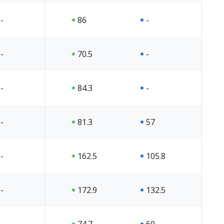
-
86
-
-
70.5
-
-
84.3
-
-
81.3
57
-
162.5
105.8
-
172.9
132.5