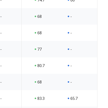
-
74.7
60
-
68
-
-
68
-
-
77
-
-
80.7
-
-
68
-
-
83.3
65.7