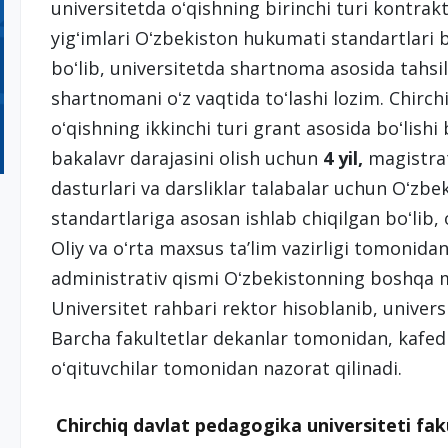
universitetda oʻqishning birinchi turi kontrak
yigʻimlari Oʻzbekiston hukumati standartlari 
boʻlib, universitetda shartnoma asosida tahsil
shartnomani oʻz vaqtida toʻlashi lozim. Chirch
oʻqishning ikkinchi turi grant asosida boʻlishi
bakalavr darajasini olish uchun
4 yil,
magistra
dasturlari va darsliklar talabalar uchun Oʻzbek
standartlariga asosan ishlab chiqilgan boʻlib,
Oliy va oʻrta maxsus taʼlim vazirligi tomonidan
administrativ qismi Oʻzbekistonning boshqa mill
Universitet rahbari rektor hisoblanib, univer
Barcha fakultetlar dekanlar tomonidan, kafed
oʻqituvchilar tomonidan nazorat qilinadi.
Chirchiq davlat pedagogika universiteti faku