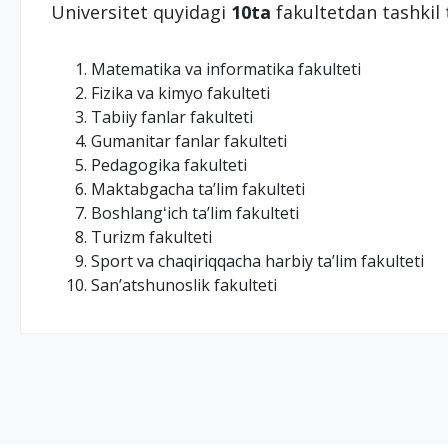
Universitet quyidagi
10ta
fakultetdan tashkil
Matematika va informatika fakulteti
Fizika va kimyo fakulteti
Tabiiy fanlar fakulteti
Gumanitar fanlar fakulteti
Pedagogika fakulteti
Maktabgacha taʼlim fakulteti
Boshlangʻich taʼlim fakulteti
Turizm fakulteti
Sport va chaqiriqqacha harbiy taʼlim fakulteti
Sanʼatshunoslik fakulteti