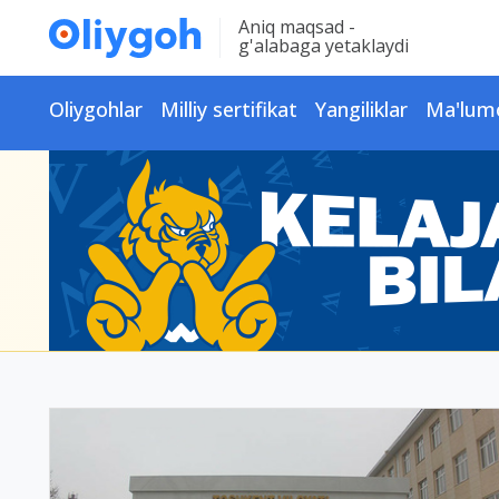
Aniq maqsad -
g'alabaga yetaklaydi
Oliygohlar
Milliy sertifikat
Yangiliklar
Ma'lum