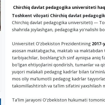
Chirchiq davlat pedagogika universiteti h
Toshkent viloyati Chirchiq davlat pedagogik
Chirchiq davlat pedagogika universiteti) — To
shahrida joylashgan, pedagogika yoʻnalishi boʻ
Universitet Oʻzbekiston Prezidentining
2017-y
asosan maktabgacha, maktab va maktabdan ta
tarbiyachilar, boshlangʻich sinf ayniqsa aniq fa
boʻlgan ehtiyojlarini qondirish, tumanlar va qi
yuqori malakali pedagog kadrlar bilan taʼmin
mos oliy maʼIumotli pedagog kadrlar tayyorlash
takomillashtirish va taʼlim sifatini yaxshilash 
Taʼlim jarayoni Oʻzbekiston hukumati tomonida