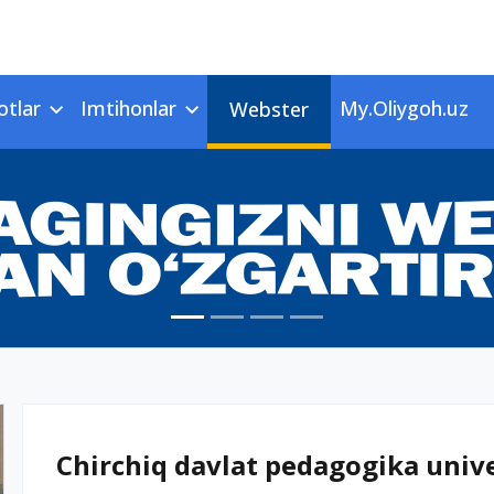
otlar
Imtihonlar
My.Oliygoh.uz
Webster
Chirchiq davlat pedagogika univer