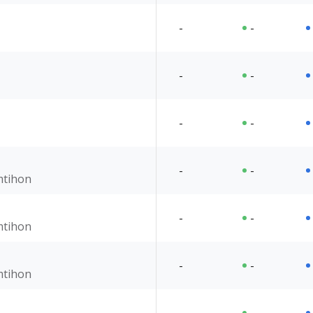
-
-
-
-
-
-
-
-
imtihon
-
-
imtihon
-
-
imtihon