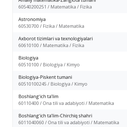
Amaliy matematika-Zangiota tumani
60540200251 / Matematika / Fizika
Astronomiya
60530700 / Fizika / Matematika
Axborot tizimlari va texnologiyalari
60610100 / Matematika / Fizika
Biologiya
60510100 / Biologiya / Kimyo
Biologiya-Piskent tumani
60510100245 / Biologiya / Kimyo
Boshlangʻich taʼlim
60110400 / Ona tili va adabiyoti / Matematika
Boshlangʻich taʼlim-Chirchiq shahri
6011040060 / Ona tili va adabiyoti / Matematika