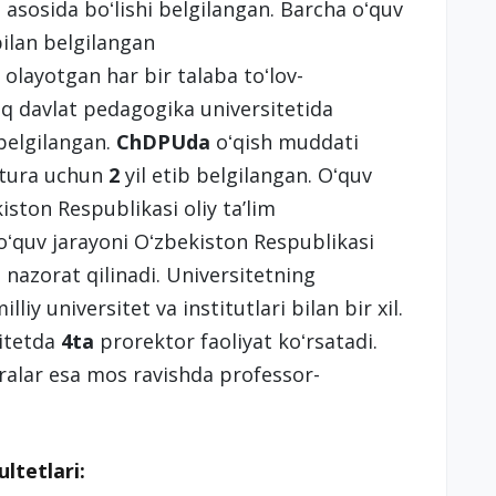
t asosida boʻlishi belgilangan. Barcha oʻquv
bilan belgilangan
 olayotgan har bir talaba toʻlov-
iq davlat pedagogika universitetida
 belgilangan.
ChDPUda
oʻqish muddati
tura uchun
2
yil etib belgilangan. Oʻquv
iston Respublikasi oliy taʼlim
 oʻquv jarayoni Oʻzbekiston Respublikasi
 nazorat qilinadi. Universitetning
iy universitet va institutlari bilan bir xil.
sitetda
4ta
prorektor faoliyat koʻrsatadi.
ralar esa mos ravishda professor-
ltetlari: