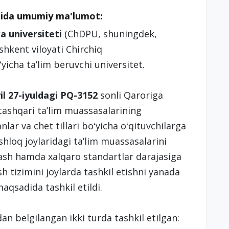
aqida umumiy ma'lumot:
a universiteti
(ChDPU, shuningdek,
shkent viloyati Chirchiq
yicha taʼlim beruvchi universitet.
il 27-iyuldagi PQ-3152
sonli Qaroriga
shqari taʼlim muassasalarining
nlar va chet tillari boʻyicha oʻqituvchilarga
shloq joylaridagi taʼlim muassasalarini
lash hamda xalqaro standartlar darajasiga
 tizimini joylarda tashkil etishni yanada
maqsadida tashkil etildi.
n belgilangan ikki turda tashkil etilgan: