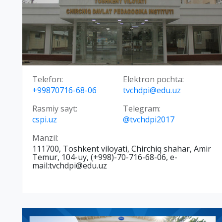
Telefon:
Elektron pochta:
+99870716-68-06
tvchdpi@edu.uz
Rasmiy sayt:
Telegram:
cspi.uz
@tvchdpi2017
Manzil:
111700, Toshkent viloyati, Chirchiq shahar, Amir
Temur, 104-uy, (+998)-70-716-68-06, e-
mail:tvchdpi@edu.uz