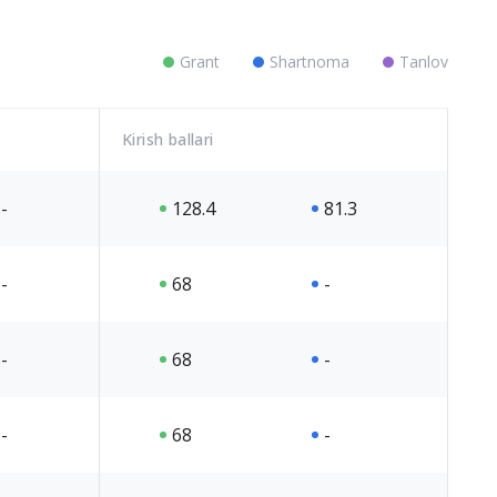
Grant
Shartnoma
Tanlov
Kirish ballari
-
128.4
81.3
-
68
-
-
68
-
-
68
-