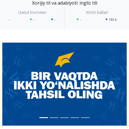
Xorijiy til va adabiyoti: ingliz tili
-
-
-
-
133.6