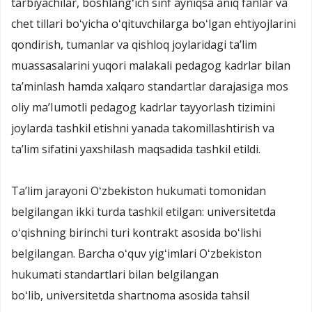
tarbiyachilar, boshlangʻich sinf ayniqsa aniq fanlar va
chet tillari boʻyicha oʻqituvchilarga boʻlgan ehtiyojlarini
qondirish, tumanlar va qishloq joylaridagi taʼlim
muassasalarini yuqori malakali pedagog kadrlar bilan
taʼminlash hamda xalqaro standartlar darajasiga mos
oliy maʼIumotli pedagog kadrlar tayyorlash tizimini
joylarda tashkil etishni yanada takomillashtirish va
taʼlim sifatini yaxshilash maqsadida tashkil etildi.
Taʼlim jarayoni Oʻzbekiston hukumati tomonidan
belgilangan ikki turda tashkil etilgan: universitetda
oʻqishning birinchi turi kontrakt asosida boʻlishi
belgilangan. Barcha oʻquv yigʻimlari Oʻzbekiston
hukumati standartlari bilan belgilangan
boʻlib, universitetda shartnoma asosida tahsil