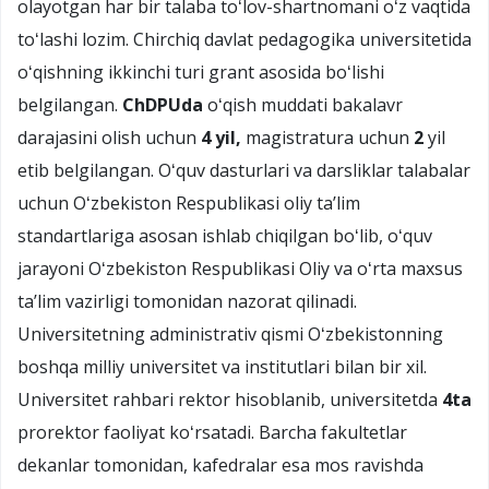
olayotgan har bir talaba toʻlov-shartnomani oʻz vaqtida
toʻlashi lozim. Chirchiq davlat pedagogika universitetida
oʻqishning ikkinchi turi grant asosida boʻlishi
belgilangan.
ChDPUda
oʻqish muddati bakalavr
darajasini olish uchun
4 yil,
magistratura uchun
2
yil
etib belgilangan. Oʻquv dasturlari va darsliklar talabalar
uchun Oʻzbekiston Respublikasi oliy taʼlim
standartlariga asosan ishlab chiqilgan boʻlib, oʻquv
jarayoni Oʻzbekiston Respublikasi Oliy va oʻrta maxsus
taʼlim vazirligi tomonidan nazorat qilinadi.
Universitetning administrativ qismi Oʻzbekistonning
boshqa milliy universitet va institutlari bilan bir xil.
Universitet rahbari rektor hisoblanib, universitetda
4ta
prorektor faoliyat koʻrsatadi. Barcha fakultetlar
dekanlar tomonidan, kafedralar esa mos ravishda