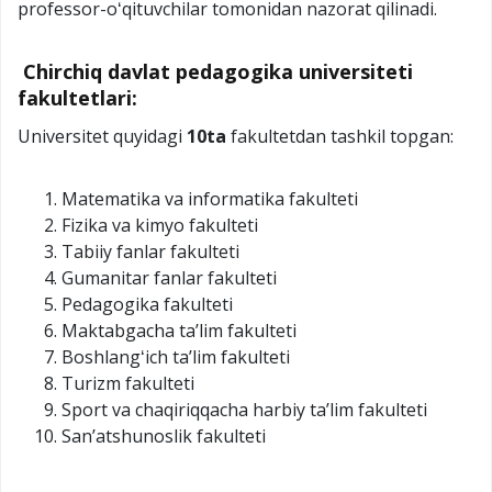
professor-oʻqituvchilar tomonidan nazorat qilinadi.
Chirchiq davlat pedagogika universiteti
fakultetlari:
Universitet quyidagi
10ta
fakultetdan tashkil topgan:
Matematika va informatika fakulteti
Fizika va kimyo fakulteti
Tabiiy fanlar fakulteti
Gumanitar fanlar fakulteti
Pedagogika fakulteti
Maktabgacha taʼlim fakulteti
Boshlangʻich taʼlim fakulteti
Turizm fakulteti
Sport va chaqiriqqacha harbiy taʼlim fakulteti
Sanʼatshunoslik fakulteti