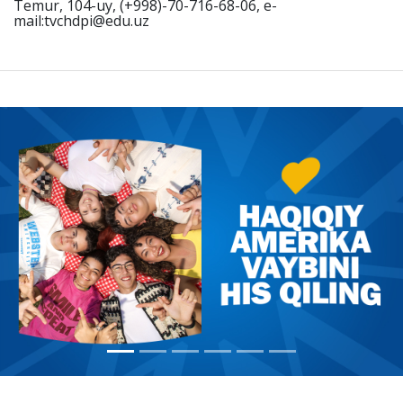
Temur, 104-uy, (+998)-70-716-68-06, e-
mail:tvchdpi@edu.uz