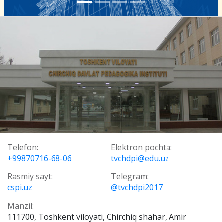
Telefon:
Elektron pochta:
+99870716-68-06
tvchdpi@edu.uz
Rasmiy sayt:
Telegram:
cspi.uz
@tvchdpi2017
Manzil:
111700, Toshkent viloyati, Chirchiq shahar, Amir