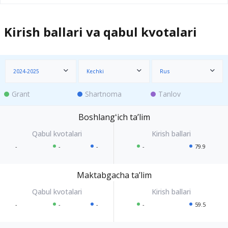
Kirish ballari va qabul kvotalari
2024-2025
Kechki
Rus
Grant
Shartnoma
Tanlov
Boshlangʻich taʼlim
-
-
-
-
79.9
Maktabgacha taʼlim
-
-
-
-
59.5