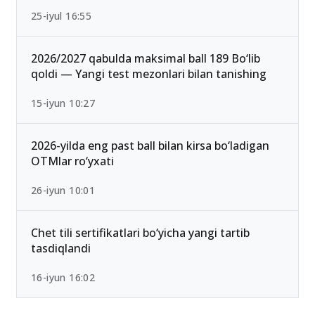
Ichki ishlar vazirligi Akademiyasi o‘tish ballari
2026 rasman e’lon qilindi
25-iyul 16:55
2026/2027 qabulda maksimal ball 189 Bo‘lib
qoldi — Yangi test mezonlari bilan tanishing
15-iyun 10:27
2026-yilda eng past ball bilan kirsa bo‘ladigan
OTMlar ro‘yxati
26-iyun 10:01
Chet tili sertifikatlari bo‘yicha yangi tartib
tasdiqlandi