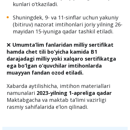
9-sinf o‘quvchilari uchun Jismoniy tarbiya
fanidan imtihonlar joriy yilning 1-6 may
kunlari o‘tkaziladi.
Shuningdek, 9- va 11-sinflar uchun yakuniy
(bitiruv) nazorat imtihonlari joriy yilning 26-
mayidan 15-iyuniga qadar tashkil etiladi.
❌
Umumta’lim fanlaridan milliy sertifikat
hamda chet tili bo‘yicha kamida B1
darajadagi milliy yoki xalqaro sertifikatga
ega bo‘lgan o‘quvchilar imtihonlarda
muayyan fandan ozod etiladi.
Xabarda aytilishicha, imtihon materiallari
namunalari
2023-yilning 1-apreliga qadar
Maktabgacha va maktab ta’limi vazirligi
rasmiy sahifalarida e’lon qilinadi.