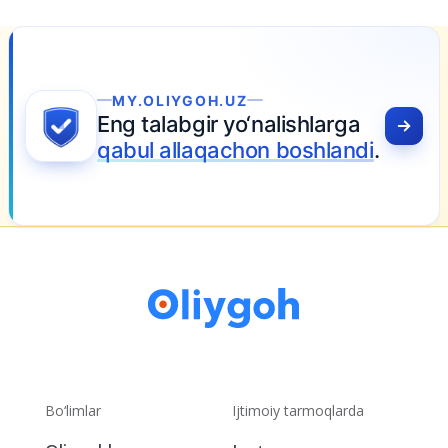
16-iyun 16:02
MY.OLIYGOH.UZ
Eng talabgir yo‘nalishlarga
qabul allaqachon boshlandi
.