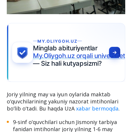
MY.OLIYGOH.UZ
Minglab abituriyentlar
My.Oliygoh.uz orqali universitet 
— Siz hali kutyapsizmi?
Joriy yilning may va iyun oylarida maktab
o‘quvchilarining yakuniy nazorat imtihonlari
bo‘lib o‘tadi. Bu haqda UzA
xabar bermoqda
.