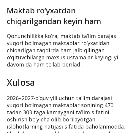
Maktab ro‘yxatdan
chiqarilgandan keyin ham
Qonunchilikka ko‘ra, maktab ta’lim darajasi
yuqori bo‘lmagan maktablar ro‘yxatidan
chiqarilgan taqdirda ham jalb qilingan
o‘qituvchilarga maxsus ustamalar keyingi yil
davomida ham to‘lab beriladi.
Xulosa
2026–2027-o‘quv yili uchun ta’lim darajasi
yuqori bo‘lmagan maktablar sonining 470
tadan 303 taga kamaygani ta’lim sifatini
oshirish bo‘yicha olib borilayotgan
islohotlarning natijasi sifatida baholanmoqda.