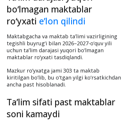
bo‘lmagan maktablar
ro‘yxati
e’lon qilindi
Maktabgacha va maktab ta’limi vazirligining
tegishli buyrug‘i bilan 2026–2027-o‘quv yili
uchun ta’lim darajasi yuqori bo‘lmagan
maktablar ro‘yxati tasdiqlandi.
Mazkur ro‘yxatga jami 303 ta maktab
kiritilgan bo‘lib, bu o‘tgan yilgi ko‘rsatkichdan
ancha past hisoblanadi.
Ta’lim sifati past maktablar
soni kamaydi