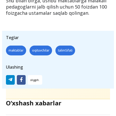
Shu bilan birga, ushbu maktablarga malakali
pedagoglarni jalb qilish uchun 50 foizdan 100
foizgacha ustamalar saqlab qolingan.
Teglar
maktablar
oqituvchilar
talimSifati
Ulashing
O‘xshash xabarlar