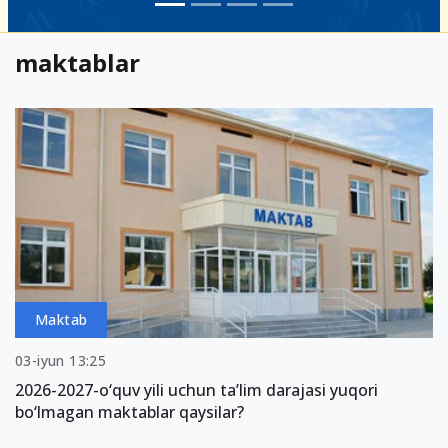
maktablar
Maktab
03-iyun 13:25
2026-2027-o‘quv yili uchun taʼlim darajasi yuqori
bo‘lmagan maktablar qaysilar?