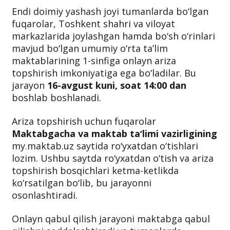
Endi doimiy yashash joyi tumanlarda bo‘lgan
fuqarolar, Toshkent shahri va viloyat
markazlarida joylashgan hamda bo‘sh o‘rinlari
mavjud bo‘lgan umumiy o‘rta taʼlim
maktablarining 1-sinfiga onlayn ariza
topshirish imkoniyatiga ega bo‘ladilar. Bu
jarayon
16-avgust kuni, soat 14:00 dan
boshlab boshlanadi.
Ariza topshirish uchun fuqarolar
Maktabgacha va maktab taʼlimi vazirligining
my.maktab.uz saytida ro‘yxatdan o‘tishlari
lozim. Ushbu saytda ro‘yxatdan o‘tish va ariza
topshirish bosqichlari ketma-ketlikda
ko‘rsatilgan bo‘lib, bu jarayonni
osonlashtiradi.
Onlayn qabul qilish jarayoni maktabga qabul