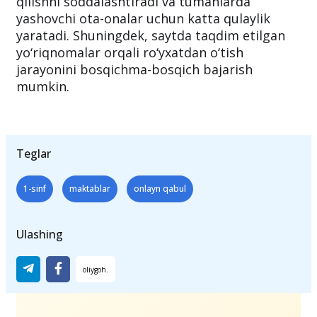
qilishni soddalashtiradi va tumanlarda
yashovchi ota-onalar uchun katta qulaylik
yaratadi. Shuningdek, saytda taqdim etilgan
yo‘riqnomalar orqali ro‘yxatdan o‘tish
jarayonini bosqichma-bosqich bajarish
mumkin.
Teglar
1-sinf
maktablar
onlayn qabul
Ulashing